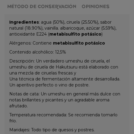
MÉTODO DE CONSERVACIÓN
OPINIONES
Ingredientes
: agua (50%), ciruela (25.50%), sabor
natural (18.90%), vainilla. albaricoque, azúcar (5.59%),
antioxidante E224 (
metabisulfito potásico
)
Alérgenos: Contiene
metabisulfito potásico
Contenido alcohólico: 12,5%
Descripción: Un verdadero umeshu de ciruela, el
umeshu de ciruela de Hakutsuru está elaborado con
una mezcla de ciruelas frescas y
Una técnica de fermentación altamente desarrollada.
Un aperitivo perfecto o vino de postre.
Notas de cata: Un umeshu en general más dulce con
notas brillantes y picantes y un agradable aroma
afrutado.
Temperatura recomendada: Se recomienda tomarlo
frío.
Maridajes: Todo tipo de quesos y postres.