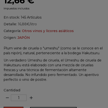
12,66 €
Impuestos incluidos
En stock:
145 Artículos
Detalle:
16,88€/litro
Categoría:
Otros vinos y licores asiáticos
Origen:
JAPÓN
Plum wine de ciruela o "umeshu" (como se le conoce en el
país nipón), natural, perteneciente a la bodega Hakutsuru.
Un verdadero Umeshu de ciruela, el Umeshu de ciruela de
Hakutsuru está elaborado con una mezcla de ciruelas
frescas y una técnica de fermentación altamente
desarrollada. No infundido pero fermentado. Un aperitivo
perfecto o vino de postre.
Cantidad
remove
add