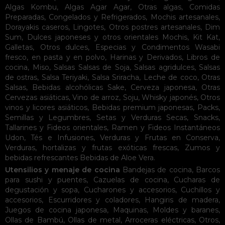
Algas Kombu
,
Algas Agar Agar
,
Otras algas
,
Comidas
Preparadas
,
Congelados y Refrigerados
,
Mochis artesanales
,
Dorayakis caseros
,
Lingotes
,
Otros postres artesanales
,
Dim
Sum
,
Dulces japoneses y otros orientales
Mochis
,
Kit Kat
,
Galletas
,
Otros dulces
,
Especias y Condimentos
Wasabi
fresco, en pasta y en polvo
,
Harinas y Derivados
,
Libros de
cocina
,
Miso
,
Salsas
Salsas de Soja
,
Salsas agridulces
,
Salsas
de ostras
,
Salsa Teriyaki
,
Salsa Sriracha
,
Leche de coco
,
Otras
Salsas
,
Bebidas alcohólicas
Sake
,
Cerveza japonesa
,
Otras
Cervezas asiáticas
,
Vino de arroz
,
Soju
,
Whisky japonés
,
Otros
vinos y licores asiáticos
,
Bebidas premium japonesas
,
Packs
,
Semillas y Legumbres
,
Setas y Verduras Secas
,
Snacks
,
Tallarines y Fideos orientales
,
Ramen y Fideos Instantáneos
Udon
,
Tés e Infusiones
,
Verduras y Frutas en Conserva
,
Verduras, hortalizas y frutas exóticas frescas
,
Zumos y
bebidas refrescantes
Bebidas de Aloe Vera
.
Utensilios y menaje de cocina
Bandejas de cocina
,
Barcos
para sushi y puentes
,
Cazuelas de cocina
,
Cucharas de
degustación y sopa
,
Cucharones y accesorios
,
Cuchillos y
accesorios
,
Escurridores y coladores
,
Hangiris de madera
,
Juegos de cocina japonesa
,
Maquinas
,
Moldes y baranes
,
Ollas de Bambú
,
Ollas de metal
,
Arroceras eléctricas
,
Otros
,