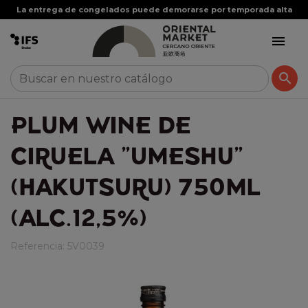
La entrega de congelados puede demorarse por temporada alta


PLUM WINE DE
CIRUELA "UMESHU"
(HAKUTSURU) 750ML
(ALC.12,5%)
Referencia:
5V0039