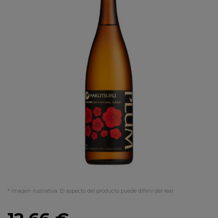
* Imagen ilustrativa. El aspecto del producto puede diferir del real.