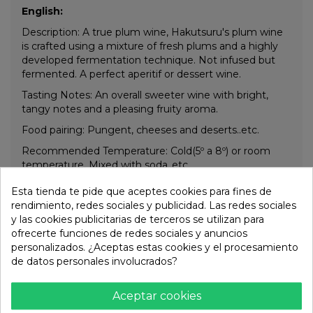
English:
Description:
A true plum wine, Hakutsuru's plum wine
is crafted using a mixture of fresh plums and
a highly
developed fermentation technique. Not infused but
fermented. A perfect aperitif or dessert wine.
Tasting Notes:
An overall sweeter wine with bright,
tangy notes and a pleasing fruity aroma.
Food pairing: Pungent, cheese
s and deserts..etc.
Recommended Temperature: Cold(5º a 8º) or room
temperature. Mixed with soda..etc.
Esta tienda te pide que aceptes cookies para fines de
rendimiento, redes sociales y publicidad. Las redes sociales
Otros productos de la misma
y las cookies publicitarias de terceros se utilizan para
ofrecerte funciones de redes sociales y anuncios
categoría:
personalizados. ¿Aceptas estas cookies y el procesamiento
de datos personales involucrados?
Aceptar cookies