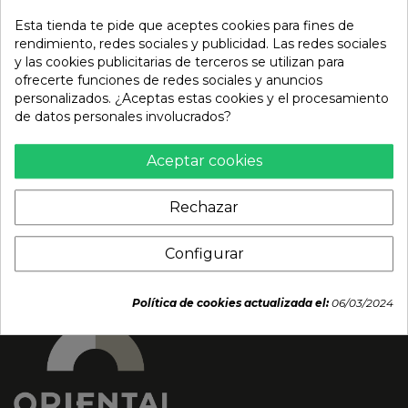
Esta tienda te pide que aceptes cookies para fines de
rendimiento, redes sociales y publicidad. Las redes sociales
y las cookies publicitarias de terceros se utilizan para
ofrecerte funciones de redes sociales y anuncios
personalizados. ¿Aceptas estas cookies y el procesamiento
Galletas sabor mango
Galletas de chocolate
de datos personales involucrados?
(SUNFLOWER). 190 g
(OREO) 97g
4,69 €
3,29 €
Aceptar cookies
Rechazar
Configurar
Política de cookies actualizada el:
06/03/2024