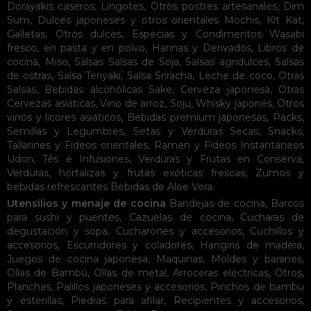
Dorayakis caseros
,
Lingotes
,
Otros postres artesanales
,
Dim
Sum
,
Dulces japoneses y otros orientales
Mochis
,
Kit Kat
,
Galletas
,
Otros dulces
,
Especias y Condimentos
Wasabi
fresco, en pasta y en polvo
,
Harinas y Derivados
,
Libros de
cocina
,
Miso
,
Salsas
Salsas de Soja
,
Salsas agridulces
,
Salsas
de ostras
,
Salsa Teriyaki
,
Salsa Sriracha
,
Leche de coco
,
Otras
Salsas
,
Bebidas alcohólicas
Sake
,
Cerveza japonesa
,
Otras
Cervezas asiáticas
,
Vino de arroz
,
Soju
,
Whisky japonés
,
Otros
vinos y licores asiáticos
,
Bebidas premium japonesas
,
Packs
,
Semillas y Legumbres
,
Setas y Verduras Secas
,
Snacks
,
Tallarines y Fideos orientales
,
Ramen y Fideos Instantáneos
Udon
,
Tés e Infusiones
,
Verduras y Frutas en Conserva
,
Verduras, hortalizas y frutas exóticas frescas
,
Zumos y
bebidas refrescantes
Bebidas de Aloe Vera
.
Utensilios y menaje de cocina
Bandejas de cocina
,
Barcos
para sushi y puentes
,
Cazuelas de cocina
,
Cucharas de
degustación y sopa
,
Cucharones y accesorios
,
Cuchillos y
accesorios
,
Escurridores y coladores
,
Hangiris de madera
,
Juegos de cocina japonesa
,
Maquinas
,
Moldes y baranes
,
Ollas de Bambú
,
Ollas de metal
,
Arroceras eléctricas
,
Otros
,
Planchas
,
Palillos japoneses y accesorios
,
Pinchos de bambu
y esterillas
,
Piedras para afilar
,
Recipientes y accesorios
,