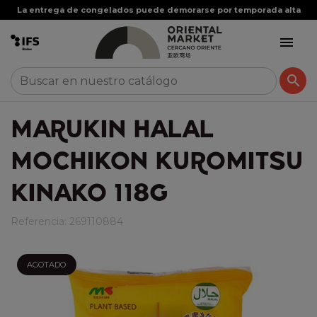
La entrega de congelados puede demorarse por temporada alta


MARUKIN HALAL
MOCHIKON KUROMITSU
KINAKO 118G
Referencia:
269110884
AGOTADO