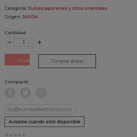
Categoría:
Dulces japoneses y otros orientales
Origen:
JAPÓN
Cantidad
remove
add
Añadir
Comprar ahora!
al
carrito
Compartir
Avísame cuando esté disponible