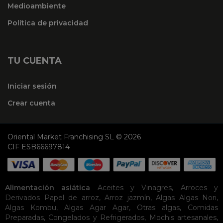
Medioambiente
Política de privacidad
TU CUENTA
Iniciar sesión
Crear cuenta
Oriental Market Franchising SL © 2026
CIF ESB66697814
Alimentación asiática
Aceites y Vinagres
,
Arroces y
Derivados
Papel de arroz
,
Arroz jazmín
,
Algas
Algas Nori
,
Algas Kombu
,
Algas Agar Agar
,
Otras algas
,
Comidas
Preparadas
,
Congelados y Refrigerados
,
Mochis artesanales
,