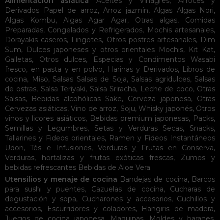
Alimentación asiática
Aceites y Vinagres
,
Arroces y
Derivados
Papel de arroz
,
Arroz jazmín
,
Algas
Algas Nori
,
Algas Kombu
,
Algas Agar Agar
,
Otras algas
,
Comidas
Preparadas
,
Congelados y Refrigerados
,
Mochis artesanales
,
Dorayakis caseros
,
Lingotes
,
Otros postres artesanales
,
Dim
Sum
,
Dulces japoneses y otros orientales
Mochis
,
Kit Kat
,
Galletas
,
Otros dulces
,
Especias y Condimentos
Wasabi
fresco, en pasta y en polvo
,
Harinas y Derivados
,
Libros de
cocina
,
Miso
,
Salsas
Salsas de Soja
,
Salsas agridulces
,
Salsas
de ostras
,
Salsa Teriyaki
,
Salsa Sriracha
,
Leche de coco
,
Otras
Salsas
,
Bebidas alcohólicas
Sake
,
Cerveza japonesa
,
Otras
Cervezas asiáticas
,
Vino de arroz
,
Soju
,
Whisky japonés
,
Otros
vinos y licores asiáticos
,
Bebidas premium japonesas
,
Packs
,
Semillas y Legumbres
,
Setas y Verduras Secas
,
Snacks
,
Tallarines y Fideos orientales
,
Ramen y Fideos Instantáneos
Udon
,
Tés e Infusiones
,
Verduras y Frutas en Conserva
,
Verduras, hortalizas y frutas exóticas frescas
,
Zumos y
bebidas refrescantes
Bebidas de Aloe Vera
.
Utensilios y menaje de cocina
Bandejas de cocina
,
Barcos
para sushi y puentes
,
Cazuelas de cocina
,
Cucharas de
degustación y sopa
,
Cucharones y accesorios
,
Cuchillos y
accesorios
,
Escurridores y coladores
,
Hangiris de madera
,
Juegos de cocina japonesa
,
Maquinas
,
Moldes y baranes
,