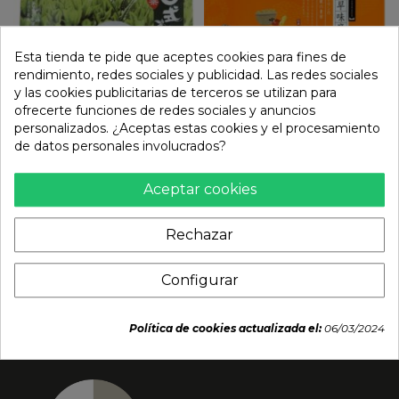
Esta tienda te pide que aceptes cookies para fines de
rendimiento, redes sociales y publicidad. Las redes sociales
y las cookies publicitarias de terceros se utilizan para
ofrecerte funciones de redes sociales y anuncios
personalizados. ¿Aceptas estas cookies y el procesamiento
Mochi te matcha
Mochi surtido de judía
de datos personales involucrados?
(BAMBOO HOUSE) 210g
roja, sésamo y cacahuete
(XIAO SHAN DENG LU)
Aceptar cookies
3,85 €
300G
4,59 €
Rechazar
Configurar
Política de cookies actualizada el:
06/03/2024