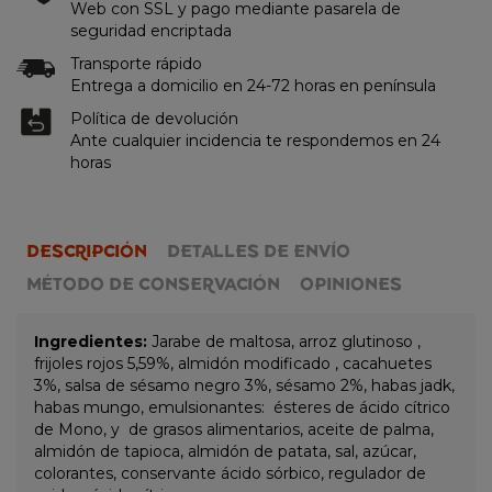
Web con SSL y pago mediante pasarela de
seguridad encriptada
Transporte rápido
Entrega a domicilio en 24-72 horas en península
Política de devolución
Ante cualquier incidencia te respondemos en 24
horas
DESCRIPCIÓN
DETALLES DE ENVÍO
MÉTODO DE CONSERVACIÓN
OPINIONES
Ingredientes:
Jarabe de maltosa, arroz glutinoso ,
frijoles rojos 5,59%, almidón modificado , cacahuetes
3%, salsa de sésamo negro 3%, sésamo 2%, habas jadk,
habas mungo, emulsionantes: ésteres de ácido cítrico
de Mono, y de grasos alimentarios, aceite de palma,
almidón de tapioca, almidón de patata, sal, azúcar,
colorantes, conservante ácido sórbico, regulador de