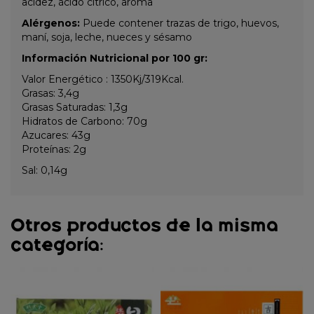
acidez, ácido cítrico, aroma
Alérgenos:
Puede contener trazas de trigo, huevos,
maní, soja, leche, nueces y sésamo
Información Nutricional por 100 gr:
Valor Energético : 1350Kj/319Kcal.
Grasas: 3,4g
Grasas Saturadas: 1,3g
Hidratos de Carbono: 70g
Azucares: 43g
Proteínas: 2g
Sal: 0,14g
Otros productos de la misma
categoría: