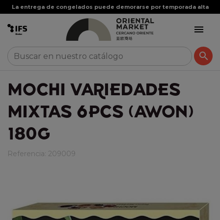
La entrega de congelados puede demorarse por temporada alta


MOCHI VARIEDADES
MIXTAS 6PCS (AWON)
180G
Referencia:
209009