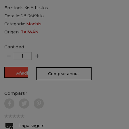
En stock:
36 Artículos
Detalle:
28,06€/kilo
Categoría:
Mochis
Origen:
TAIWÁN
Cantidad
remove
add
Añadir
Comprar ahora!
al
carrito
Compartir
Pago seguro