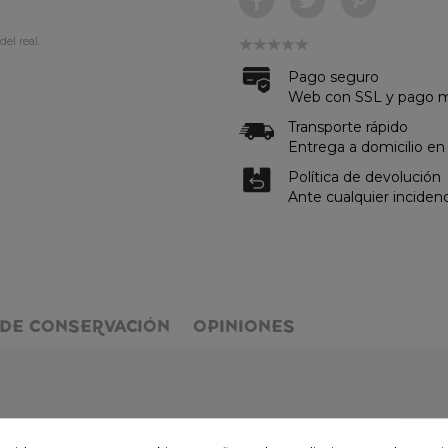
del real.
Pago seguro
Web con SSL y pago me
Transporte rápido
Entrega a domicilio en
Política de devolución
Ante cualquier inciden
DE CONSERVACIÓN
OPINIONES