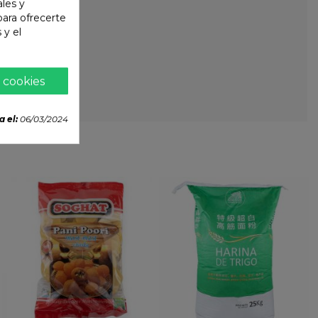
ales y
 para ofrecerte
 y el
 cookies
a el:
06/03/2024