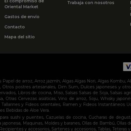
El compromiso de
Trabaja con nosotros
Oriental Market
Gastos de envío
Contacto
Mapa del sitio
s
Papel de arroz
,
Arroz jazmín
,
Algas
Algas Nori
,
Algas Kombu
,
A
,
Otros postres artesanales
,
Dim Sum
,
Dulces japoneses y otro
erivados
,
Libros de cocina
,
Miso
,
Salsas
Salsas de Soja
,
Salsas agr
sa
,
Otras Cervezas asiáticas
,
Vino de arroz
,
Soju
,
Whisky japoné
,
Tallarines y Fideos orientales
,
Ramen y Fideos Instantáneos
U
tes
Bebidas de Aloe Vera
.
para sushi y puentes
,
Cazuelas de cocina
,
Cucharas de degust
a japonesa
,
Maquinas
,
Moldes y baranes
,
Ollas de Bambú
,
Ollas 
Recipientes y accesorios
,
Sartenes y accesorios
,
Tablas
,
Teteras y