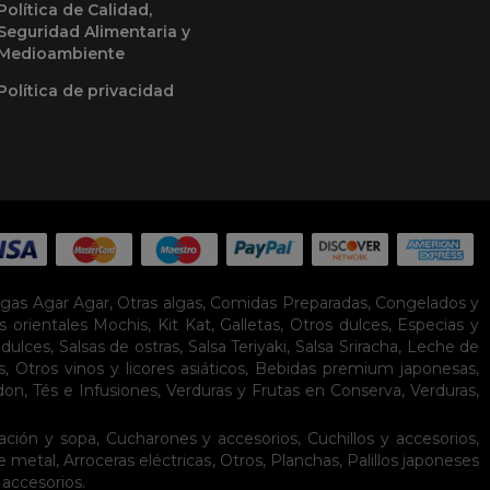
Política de Calidad,
Seguridad Alimentaria y
Medioambiente
Política de privacidad
lgas Agar Agar
,
Otras algas
,
Comidas Preparadas
,
Congelados y
s orientales
Mochis
,
Kit Kat
,
Galletas
,
Otros dulces
,
Especias y
idulces
,
Salsas de ostras
,
Salsa Teriyaki
,
Salsa Sriracha
,
Leche de
s
,
Otros vinos y licores asiáticos
,
Bebidas premium japonesas
,
don
,
Tés e Infusiones
,
Verduras y Frutas en Conserva
,
Verduras,
ación y sopa
,
Cucharones y accesorios
,
Cuchillos y accesorios
,
de metal
,
Arroceras eléctricas
,
Otros
,
Planchas
,
Palillos japoneses
 accesorios
.