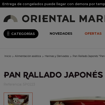
Entrega de congelados puede llegar con demora por tempo
NOVEDADES
OFERTAS
CATEGORÍAS
Inicio
Alimentación asiática
Harinas y Derivados
Pan Rallado Japonés "Pan



PAN RALLADO JAPONÉS "
Referencia:
5P0223