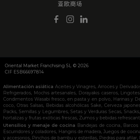
Oriental Market Franchising SL © 2026
CIF ESB66697814
Alimentación asiática
Aceites y Vinagres
,
Arroces y Derivado
Refrigerados
,
Mochis artesanales
,
Dorayakis caseros
,
Lingotes
Condimentos
Wasabi fresco, en pasta y en polvo
,
Harinas y D
coco
,
Otras Salsas
,
Bebidas alcohólicas
Sake
,
Cerveza japone
Packs
,
Semillas y Legumbres
,
Setas y Verduras Secas
,
Snacks
hortalizas y frutas exóticas frescas
,
Zumos y bebidas refrescan
Utensilios y menaje de cocina
Bandejas de cocina
,
Barcos 
Escurridores y coladores
,
Hangiris de madera
,
Juegos de cocin
y accesorios
,
Pinchos de bambu y esterillas
,
Piedras para afilar
,