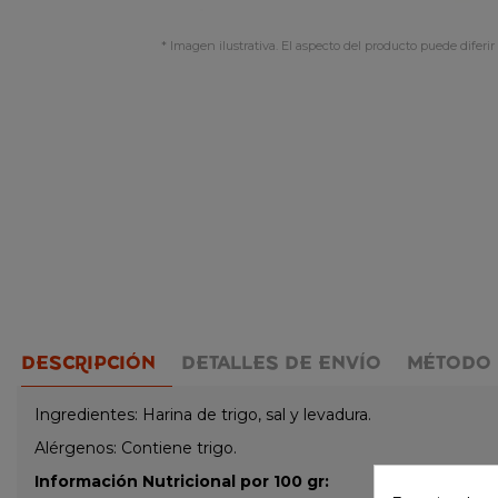
* Imagen ilustrativa. El aspecto del producto puede diferir 
DESCRIPCIÓN
DETALLES DE ENVÍO
MÉTODO 
Ingredientes: Harina de trigo, sal y levadura.
Alérgenos: Contiene trigo.
Información Nutricional por 100 gr: