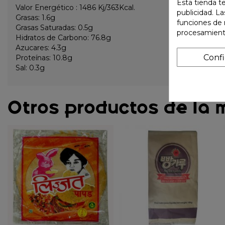
Esta tienda t
Valor Energético : 1486 Kj/363Kcal.
publicidad. La
Grasas: 1.6g
funciones de 
Grasas Saturadas: 0.5g
procesamient
Hidratos de Carbono: 76.8g
Azucares: 4.3g
Conf
Proteínas: 10.8g
Sal: 0.3g
Otros productos de la 