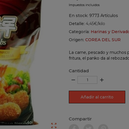
Impuestos incluidos
En stock:
9773 Artículos
Detalle:
4,45€/kilo
Categoría:
Harinas y Derivad
Origen:
COREA DEL SUR
La carne, pescado y muchos p
fritura, el panko da al rebozad
Cantidad
remove
add
Añadir al carrito
Compartir
