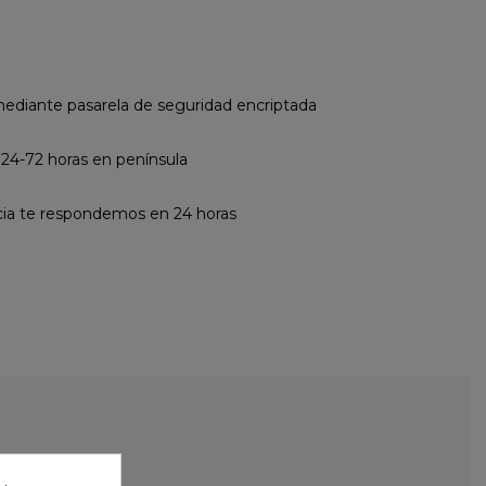
diante pasarela de seguridad encriptada
 24-72 horas en península
cia te respondemos en 24 horas