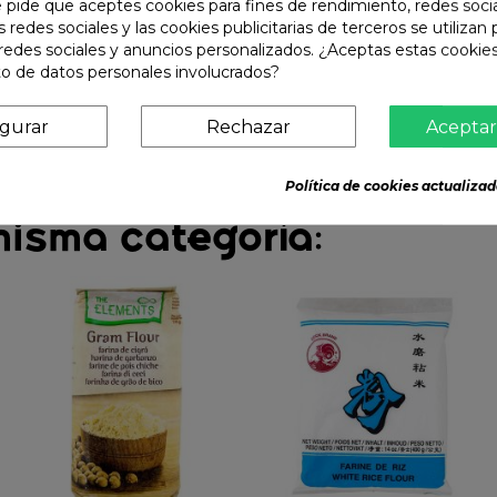
e pide que aceptes cookies para fines de rendimiento, redes soci
s redes sociales y las cookies publicitarias de terceros se utilizan
redes sociales y anuncios personalizados. ¿Aceptas estas cookies
o de datos personales involucrados?
igurar
Rechazar
Aceptar
Política de cookies actualizad
misma categoría: