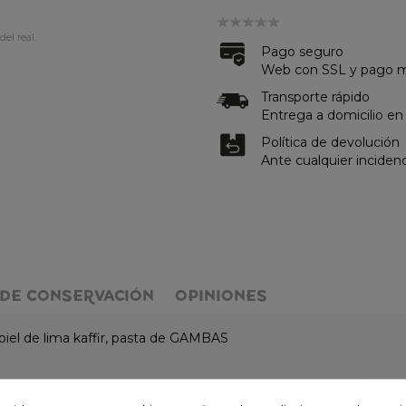
del real.
Pago seguro
Web con SSL y pago me
Transporte rápido
Entrega a domicilio en
Política de devolución
Ante cualquier inciden
DE CONSERVACIÓN
OPINIONES
a, piel de lima kaffir, pasta de GAMBAS