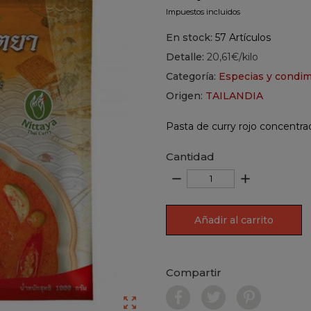
Impuestos incluidos
En stock:
57 Artículos
Detalle:
20,61€/kilo
Categoría:
Especias y condim
Origen:
TAILANDIA
Pasta de curry rojo concentrad
Cantidad
remove
add
Añadir al carrito
Compartir
