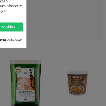
ales y
 para ofrecerte
 y el
 cookies
a el:
06/03/2024