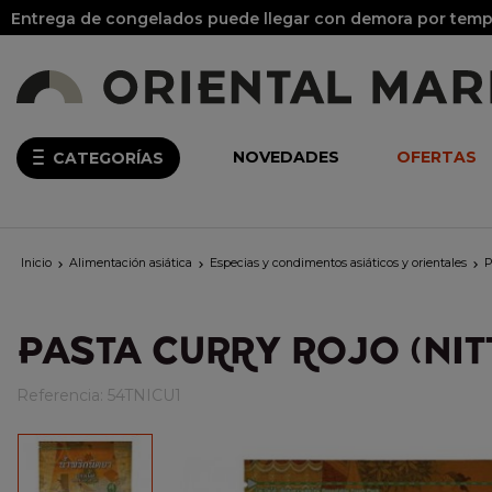
Entrega de congelados puede llegar con demora por tempo
NOVEDADES
OFERTAS
CATEGORÍAS
Inicio
Alimentación asiática
Especias y condimentos asiáticos y orientales
P



PASTA CURRY ROJO (NIT
Referencia:
54TNICU1