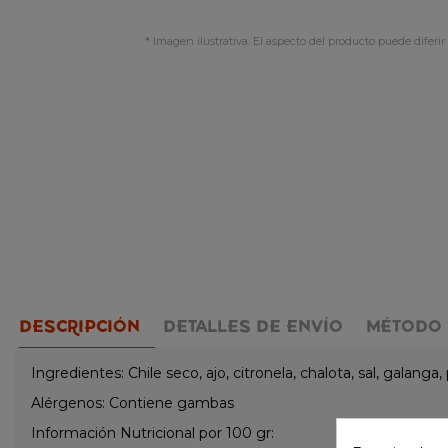
* Imagen ilustrativa. El aspecto del producto puede diferir 
DESCRIPCIÓN
DETALLES DE ENVÍO
MÉTODO 
Ingredientes: Chile seco, ajo, citronela, chalota, sal, galang
Alérgenos: Contiene gambas
Información Nutricional por 100 gr: