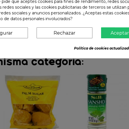
e pide que aceptes cookies para fines de rendimiento, redes soci
s redes sociales y las cookies publicitarias de terceros se utilizan
redes sociales y anuncios personalizados. ¿Aceptas estas cookies
o de datos personales involucrados?
igurar
Rechazar
Aceptar
Política de cookies actualizad
misma categoría: