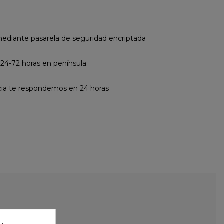
diante pasarela de seguridad encriptada
 24-72 horas en península
cia te respondemos en 24 horas