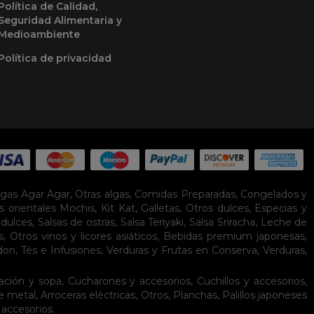
Política de Calidad,
Seguridad Alimentaria y
Medioambiente
Política de privacidad
lgas Agar Agar
,
Otras algas
,
Comidas Preparadas
,
Congelados y
s orientales
Mochis
,
Kit Kat
,
Galletas
,
Otros dulces
,
Especias y
idulces
,
Salsas de ostras
,
Salsa Teriyaki
,
Salsa Sriracha
,
Leche de
s
,
Otros vinos y licores asiáticos
,
Bebidas premium japonesas
,
don
,
Tés e Infusiones
,
Verduras y Frutas en Conserva
,
Verduras,
ación y sopa
,
Cucharones y accesorios
,
Cuchillos y accesorios
,
de metal
,
Arroceras eléctricas
,
Otros
,
Planchas
,
Palillos japoneses
 accesorios
.