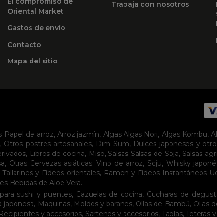
El compromiso de
Trabaja con nosotros
Oriental Market
Gastos de envío
Contacto
Mapa del sitio
s
Papel de arroz
,
Arroz jazmín
,
Algas
Algas Nori
,
Algas Kombu
,
A
,
Otros postres artesanales
,
Dim Sum
,
Dulces japoneses y otro
erivados
,
Libros de cocina
,
Miso
,
Salsas
Salsas de Soja
,
Salsas agr
sa
,
Otras Cervezas asiáticas
,
Vino de arroz
,
Soju
,
Whisky japoné
,
Tallarines y Fideos orientales
,
Ramen y Fideos Instantáneos
U
tes
Bebidas de Aloe Vera
.
para sushi y puentes
,
Cazuelas de cocina
,
Cucharas de degust
a japonesa
,
Maquinas
,
Moldes y baranes
,
Ollas de Bambú
,
Ollas 
Recipientes y accesorios
,
Sartenes y accesorios
,
Tablas
,
Teteras y