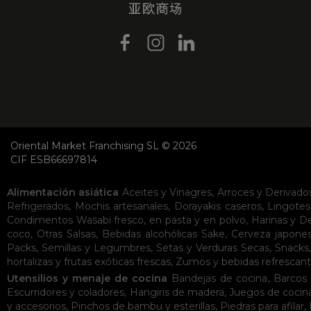
Oriental Market Franchising SL © 2026
CIF ESB66697814
Alimentación asiática
Aceites y Vinagres
,
Arroces y Derivado
Refrigerados
,
Mochis artesanales
,
Dorayakis caseros
,
Lingotes
Condimentos
Wasabi fresco, en pasta y en polvo
,
Harinas y D
coco
,
Otras Salsas
,
Bebidas alcohólicas
Sake
,
Cerveza japone
Packs
,
Semillas y Legumbres
,
Setas y Verduras Secas
,
Snacks
hortalizas y frutas exóticas frescas
,
Zumos y bebidas refrescan
Utensilios y menaje de cocina
Bandejas de cocina
,
Barcos 
Escurridores y coladores
,
Hangiris de madera
,
Juegos de cocin
y accesorios
,
Pinchos de bambu y esterillas
,
Piedras para afilar
,