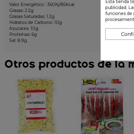
Esta tienda t
Valor Energético : 360Kj/85Kcal.
publicidad. La
Grasas: 2.2g
funciones de 
Grasas Saturadas: 1.2g
procesamient
Hidratos de Carbono: 10g
Azucares: 10g
Conf
Proteínas: 6g
Sal: 8.9g
Otros productos de la 