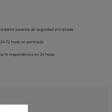
diante pasarela de seguridad encriptada
 24-72 horas en península
cia te respondemos en 24 horas