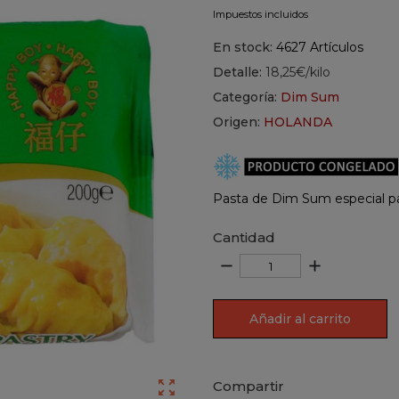
Impuestos incluidos
En stock:
4627 Artículos
Detalle:
18,25€/kilo
Categoría:
Dim Sum
Origen:
HOLANDA
Pasta de Dim Sum especial pa
Cantidad
remove
add
Añadir al carrito

Compartir