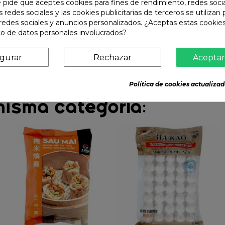
e pide que aceptes cookies para fines de rendimiento, redes soci
s redes sociales y las cookies publicitarias de terceros se utilizan
redes sociales y anuncios personalizados. ¿Aceptas estas cookies
o de datos personales involucrados?
igurar
Rechazar
Aceptar
Política de cookies actualizad
misma categoría: