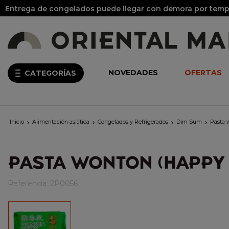
Entrega de congelados puede llegar con demora por tempo
NOVEDADES
OFERTAS
CATEGORÍAS
Inicio
Alimentación asiática
Congelados y Refrigerados
Dim Sum
Pasta 




PASTA WONTON (HAPPY 
Referencia:
2P0056