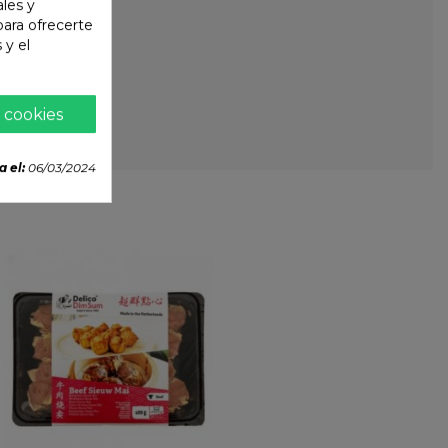
ales y
 para ofrecerte
 y el
 cookies
a el:
06/03/2024