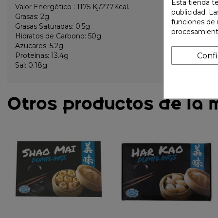
Esta tienda t
Valor Energético : 1175 Kj/277Kcal.
publicidad. La
Grasas: 2g
funciones de 
Grasas Saturadas: 0.5g
procesamient
Hidratos de Carbono: 50g
Azucares: 5.2g
Conf
Proteínas: 13.4g
Sal: 0.18g
Otros productos de la 