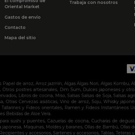
El compromiso de
Trabaja con nosotros
Oriental Market
Gastos de envío
Contacto
Mapa del sitio
s
Papel de arroz
,
Arroz jazmín
,
Algas
Algas Nori
,
Algas Kombu
,
A
,
Otros postres artesanales
,
Dim Sum
,
Dulces japoneses y otro
erivados
,
Libros de cocina
,
Miso
,
Salsas
Salsas de Soja
,
Salsas agr
sa
,
Otras Cervezas asiáticas
,
Vino de arroz
,
Soju
,
Whisky japoné
,
Tallarines y Fideos orientales
,
Ramen y Fideos Instantáneos
U
tes
Bebidas de Aloe Vera
.
para sushi y puentes
,
Cazuelas de cocina
,
Cucharas de degust
a japonesa
,
Maquinas
,
Moldes y baranes
,
Ollas de Bambú
,
Ollas 
Recipientes y accesorios
,
Sartenes y accesorios
,
Tablas
,
Teteras y