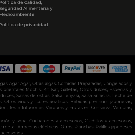
Política de Calidad,
Seguridad Alimentaria y
Medioambiente
Política de privacidad
lgas Agar Agar
,
Otras algas
,
Comidas Preparadas
,
Congelados y
s orientales
Mochis
,
Kit Kat
,
Galletas
,
Otros dulces
,
Especias y
idulces
,
Salsas de ostras
,
Salsa Teriyaki
,
Salsa Sriracha
,
Leche de
s
,
Otros vinos y licores asiáticos
,
Bebidas premium japonesas
,
don
,
Tés e Infusiones
,
Verduras y Frutas en Conserva
,
Verduras,
ación y sopa
,
Cucharones y accesorios
,
Cuchillos y accesorios
,
de metal
,
Arroceras eléctricas
,
Otros
,
Planchas
,
Palillos japoneses
 accesorios
.