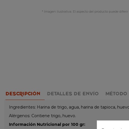
* Imagen ilustrativa. El aspecto del producto puede diferir 
DESCRIPCIÓN
DETALLES DE ENVÍO
MÉTODO 
Ingredientes: Harina de trigo, agua, harina de tapioca, huevo
Alérgenos: Contiene trigo, huevo.
Información Nutricional por 100 gr: