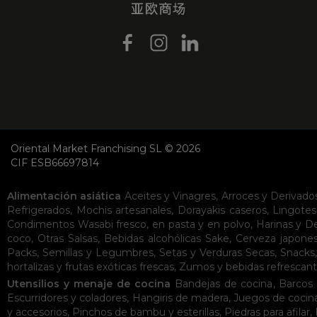
Oriental Market Franchising SL © 2026
CIF ESB66697814
Alimentación asiática
Aceites y Vinagres
,
Arroces y Derivado
Refrigerados
,
Mochis artesanales
,
Dorayakis caseros
,
Lingotes
Condimentos
Wasabi fresco, en pasta y en polvo
,
Harinas y D
coco
,
Otras Salsas
,
Bebidas alcohólicas
Sake
,
Cerveza japone
Packs
,
Semillas y Legumbres
,
Setas y Verduras Secas
,
Snacks
hortalizas y frutas exóticas frescas
,
Zumos y bebidas refrescan
Utensilios y menaje de cocina
Bandejas de cocina
,
Barcos 
Escurridores y coladores
,
Hangiris de madera
,
Juegos de cocin
y accesorios
,
Pinchos de bambu y esterillas
,
Piedras para afilar
,