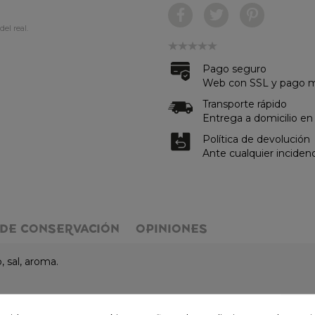
del real.
Pago seguro
Web con SSL y pago me
Transporte rápido
Entrega a domicilio en
Política de devolución
Ante cualquier inciden
DE CONSERVACIÓN
OPINIONES
, sal, aroma.