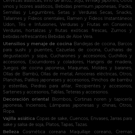
Cervezas asiáticas
,
Vino de arroz
,
Soju
,
Whisky japonés
,
Otros
vinos y licores asiáticos
,
Bebidas premium japonesas
,
Packs
,
Semillas y Legumbres
,
Setas y Verduras Secas
,
Snacks
,
Tallarines y Fideos orientales
,
Ramen y Fideos Instantáneos
Udon
,
Tés e Infusiones
,
Verduras y Frutas en Conserva
,
Verduras, hortalizas y frutas exóticas frescas
,
Zumos y
bebidas refrescantes
Bebidas de Aloe Vera
.
Utensilios y menaje de cocina
Bandejas de cocina
,
Barcos
para sushi y puentes
,
Cazuelas de cocina
,
Cucharas de
degustación y sopa
,
Cucharones y accesorios
,
Cuchillos y
accesorios
,
Escurridores y coladores
,
Hangiris de madera
,
Juegos de cocina japonesa
,
Maquinas
,
Moldes y baranes
,
Ollas de Bambú
,
Ollas de metal
,
Arroceras eléctricas
,
Otros
,
Planchas
,
Palillos japoneses y accesorios
,
Pinchos de bambu
y esterillas
,
Piedras para afilar
,
Recipientes y accesorios
,
Sartenes y accesorios
,
Tablas
,
Teteras y accesorios
.
Decoración oriental
Biombos
,
Cortinas noren y tapicería
japonesa
,
Inciensos
,
Lámparas japonesas y chinas
,
Otros
,
Ropa
.
Vajilla asiática
Copas de sake
,
Cuencos
,
Envases
,
Jarras para
sake y salsa de soja
,
Platos
,
Tapas
,
Tazas
.
Belleza
Cosmética coreana
Maquillaje coreano
,
Cremas