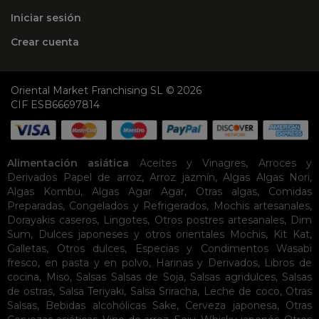
Iniciar sesión
Crear cuenta
Oriental Market Franchising SL © 2026
CIF ESB66697814
Alimentación asiática
Aceites y Vinagres
,
Arroces y
Derivados
Papel de arroz
,
Arroz jazmín
,
Algas
Algas Nori
,
Algas Kombu
,
Algas Agar Agar
,
Otras algas
,
Comidas
Preparadas
,
Congelados y Refrigerados
,
Mochis artesanales
,
Dorayakis caseros
,
Lingotes
,
Otros postres artesanales
,
Dim
Sum
,
Dulces japoneses y otros orientales
Mochis
,
Kit Kat
,
Galletas
,
Otros dulces
,
Especias y Condimentos
Wasabi
fresco, en pasta y en polvo
,
Harinas y Derivados
,
Libros de
cocina
,
Miso
,
Salsas
Salsas de Soja
,
Salsas agridulces
,
Salsas
de ostras
,
Salsa Teriyaki
,
Salsa Sriracha
,
Leche de coco
,
Otras
Salsas
,
Bebidas alcohólicas
Sake
,
Cerveza japonesa
,
Otras