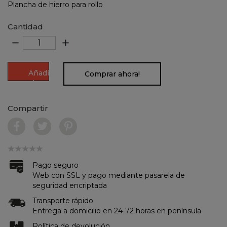
Plancha de hierro para rollo
Cantidad
remove
add
Añadir
Comprar ahora!
al
carrito
Compartir
Pago seguro
Web con SSL y pago mediante pasarela de
seguridad encriptada
Transporte rápido
Entrega a domicilio en 24-72 horas en península
Política de devolución