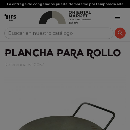
La entrega de congelados puede demorarse por temporada alta


PLANCHA PARA ROLLO
Referencia:
5P0057