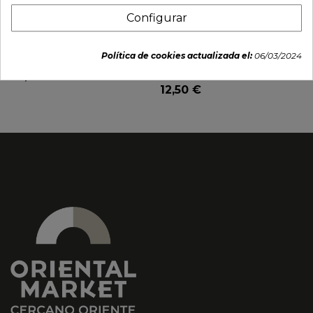
Configurar
Plato 23cm "Tsuchi
Plato Rectangular de
maru"
Porcelana 22x15cm -
Política de cookies actualizada el:
06/03/2024
Soshun azul
27,75 €
12,50 €