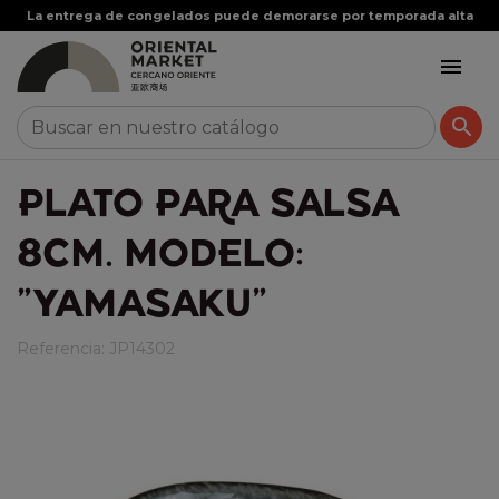
La entrega de congelados puede demorarse por temporada alta


PLATO PARA SALSA
8CM. MODELO:
"YAMASAKU"
Referencia:
JP14302