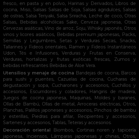
fresco, en pasta y en polvo
,
Harinas y Derivados
,
Libros de
cocina
,
Miso
,
Salsas
Salsas de Soja
,
Salsas agridulces
,
Salsas
de ostras
,
Salsa Teriyaki
,
Salsa Sriracha
,
Leche de coco
,
Otras
Salsas
,
Bebidas alcohólicas
Sake
,
Cerveza japonesa
,
Otras
Cervezas asiáticas
,
Vino de arroz
,
Soju
,
Whisky japonés
,
Otros
vinos y licores asiáticos
,
Bebidas premium japonesas
,
Packs
,
Semillas y Legumbres
,
Setas y Verduras Secas
,
Snacks
,
Tallarines y Fideos orientales
,
Ramen y Fideos Instantáneos
Udon
,
Tés e Infusiones
,
Verduras y Frutas en Conserva
,
Verduras, hortalizas y frutas exóticas frescas
,
Zumos y
bebidas refrescantes
Bebidas de Aloe Vera
.
Utensilios y menaje de cocina
Bandejas de cocina
,
Barcos
para sushi y puentes
,
Cazuelas de cocina
,
Cucharas de
degustación y sopa
,
Cucharones y accesorios
,
Cuchillos y
accesorios
,
Escurridores y coladores
,
Hangiris de madera
,
Juegos de cocina japonesa
,
Maquinas
,
Moldes y baranes
,
Ollas de Bambú
,
Ollas de metal
,
Arroceras eléctricas
,
Otros
,
Planchas
,
Palillos japoneses y accesorios
,
Pinchos de bambu
y esterillas
,
Piedras para afilar
,
Recipientes y accesorios
,
Sartenes y accesorios
,
Tablas
,
Teteras y accesorios
.
Decoración oriental
Biombos
,
Cortinas noren y tapicería
japonesa
,
Inciensos
,
Lámparas japonesas y chinas
,
Otros
,