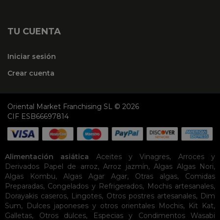
TU CUENTA
Iniciar sesión
Crear cuenta
Oriental Market Franchising SL © 2026
CIF ESB66697814
Alimentación asiática
Aceites y Vinagres
,
Arroces y
Derivados
Papel de arroz
,
Arroz jazmín
,
Algas
Algas Nori
,
Algas Kombu
,
Algas Agar Agar
,
Otras algas
,
Comidas
Preparadas
,
Congelados y Refrigerados
,
Mochis artesanales
,
Dorayakis caseros
,
Lingotes
,
Otros postres artesanales
,
Dim
Sum
,
Dulces japoneses y otros orientales
Mochis
,
Kit Kat
,
Galletas
,
Otros dulces
,
Especias y Condimentos
Wasabi