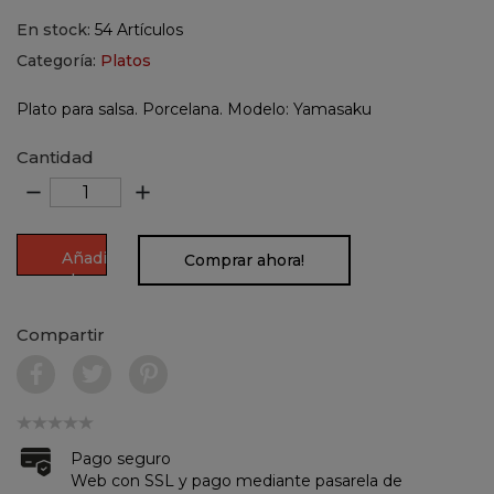
En stock:
54 Artículos
Categoría:
Platos
Plato para salsa. Porcelana. Modelo: Yamasaku
Cantidad
remove
add
Añadir
Comprar ahora!
al
carrito
Compartir
Pago seguro
Web con SSL y pago mediante pasarela de