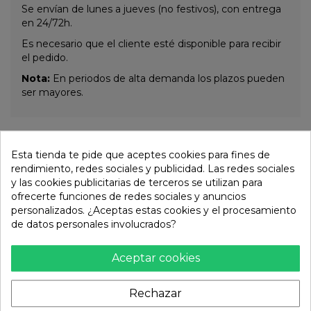
Se envían de lunes a jueves (no festivos), con entrega
en 24/72h.
Es necesario que el cliente esté disponible para recibir
el pedido.
Nota:
En periodos de alta demanda los plazos pueden
ser mayores.
Otros productos de la misma
Esta tienda te pide que aceptes cookies para fines de
categoría:
rendimiento, redes sociales y publicidad. Las redes sociales
y las cookies publicitarias de terceros se utilizan para
ofrecerte funciones de redes sociales y anuncios
personalizados. ¿Aceptas estas cookies y el procesamiento
de datos personales involucrados?
Aceptar cookies
Rechazar