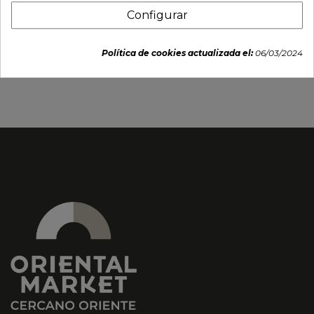
Configurar
Plato para salsa "Yaketa"
Plato 20cm. "
9x7cm
Chokakusara blanco"
Política de cookies actualizada el:
06/03/2024
2,95 €
20,95 €