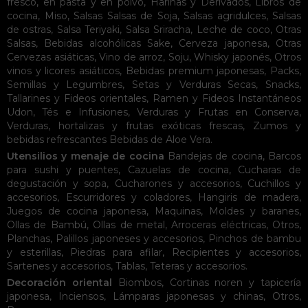
fresco, en pasta y en polvo
,
Harinas y Derivados
,
Libros de
cocina
,
Miso
,
Salsas
Salsas de Soja
,
Salsas agridulces
,
Salsas
de ostras
,
Salsa Teriyaki
,
Salsa Sriracha
,
Leche de coco
,
Otras
Salsas
,
Bebidas alcohólicas
Sake
,
Cerveza japonesa
,
Otras
Cervezas asiáticas
,
Vino de arroz
,
Soju
,
Whisky japonés
,
Otros
vinos y licores asiáticos
,
Bebidas premium japonesas
,
Packs
,
Semillas y Legumbres
,
Setas y Verduras Secas
,
Snacks
,
Tallarines y Fideos orientales
,
Ramen y Fideos Instantáneos
Udon
,
Tés e Infusiones
,
Verduras y Frutas en Conserva
,
Verduras, hortalizas y frutas exóticas frescas
,
Zumos y
bebidas refrescantes
Bebidas de Aloe Vera
.
Utensilios y menaje de cocina
Bandejas de cocina
,
Barcos
para sushi y puentes
,
Cazuelas de cocina
,
Cucharas de
degustación y sopa
,
Cucharones y accesorios
,
Cuchillos y
accesorios
,
Escurridores y coladores
,
Hangiris de madera
,
Juegos de cocina japonesa
,
Maquinas
,
Moldes y baranes
,
Ollas de Bambú
,
Ollas de metal
,
Arroceras eléctricas
,
Otros
,
Planchas
,
Palillos japoneses y accesorios
,
Pinchos de bambu
y esterillas
,
Piedras para afilar
,
Recipientes y accesorios
,
Sartenes y accesorios
,
Tablas
,
Teteras y accesorios
.
Decoración oriental
Biombos
,
Cortinas noren y tapicería
japonesa
,
Inciensos
,
Lámparas japonesas y chinas
,
Otros
,