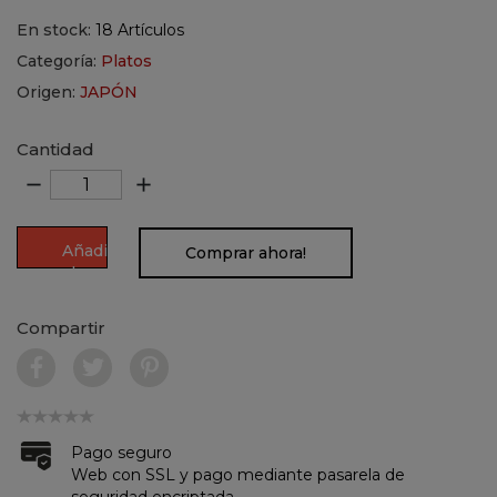
En stock:
18 Artículos
Categoría:
Platos
Origen:
JAPÓN
Cantidad
remove
add
Añadir
Comprar ahora!
al
carrito
Compartir
Pago seguro
Web con SSL y pago mediante pasarela de
seguridad encriptada