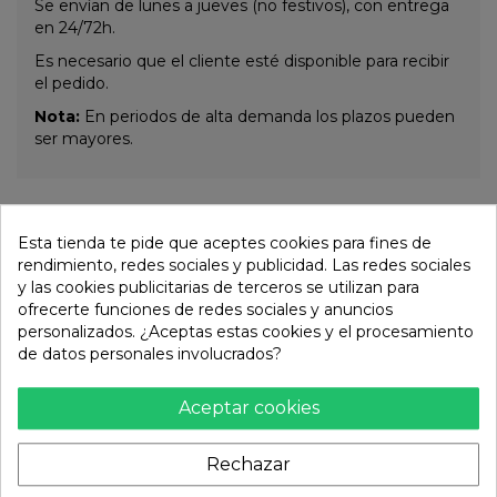
Se envían de lunes a jueves (no festivos), con entrega
en 24/72h.
Es necesario que el cliente esté disponible para recibir
el pedido.
Nota:
En periodos de alta demanda los plazos pueden
ser mayores.
Otros productos de la misma
Esta tienda te pide que aceptes cookies para fines de
categoría:
rendimiento, redes sociales y publicidad. Las redes sociales
y las cookies publicitarias de terceros se utilizan para
ofrecerte funciones de redes sociales y anuncios
personalizados. ¿Aceptas estas cookies y el procesamiento
de datos personales involucrados?
Aceptar cookies
Rechazar