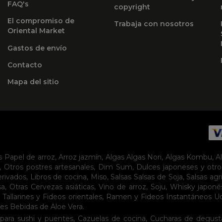
FAQ's
copyright
El compromiso de
Trabaja con nosotros
Oriental Market
Gastos de envío
Contacto
Mapa del sitio
s
Papel de arroz
,
Arroz jazmín
,
Algas
Algas Nori
,
Algas Kombu
,
A
,
Otros postres artesanales
,
Dim Sum
,
Dulces japoneses y otro
erivados
,
Libros de cocina
,
Miso
,
Salsas
Salsas de Soja
,
Salsas agr
sa
,
Otras Cervezas asiáticas
,
Vino de arroz
,
Soju
,
Whisky japoné
,
Tallarines y Fideos orientales
,
Ramen y Fideos Instantáneos
U
tes
Bebidas de Aloe Vera
.
para sushi y puentes
,
Cazuelas de cocina
,
Cucharas de degust