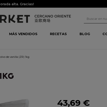
rada alta. Gracias!
MÁS VENDIDOS
RECETAS
BLOG
C
olvo de vanilla (ZR) 1kg
1KG
43,69 €