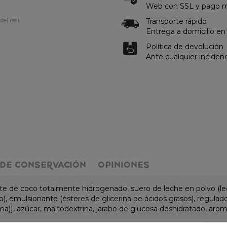
Web con SSL y pago me
Transporte rápido
del real.
Entrega a domicilio en
Política de devolución
Ante cualquier inciden
DE CONSERVACIÓN
OPINIONES
te de coco totalmente hidrogenado, suero de leche en polvo (lech
io), emulsionante (ésteres de glicerina de ácidos grasos), regulad
ma)], azúcar, maltodextrina, jarabe de glucosa deshidratado, aroma