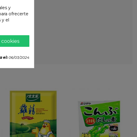
ales y
 para ofrecerte
 y el
 cookies
a el:
06/03/2024