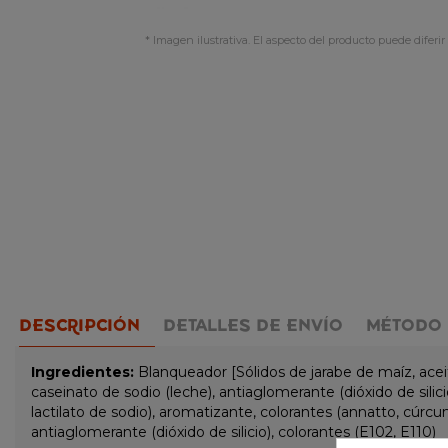
* Imagen ilustrativa. El aspecto del producto puede diferir 
DESCRIPCIÓN
DETALLES DE ENVÍO
MÉTODO 
Ingredientes:
Blanqueador [Sólidos de jarabe de maíz, acei
caseinato de sodio (leche), antiaglomerante (dióxido de silic
lactilato de sodio), aromatizante, colorantes (annatto, cúrcu
antiaglomerante (dióxido de silicio), colorantes (E102, E110)