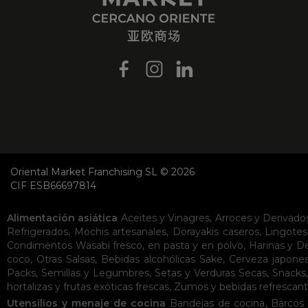
Oriental Market Franchising SL © 2026
CIF ESB66697814
Alimentación asiática
Aceites y Vinagres
,
Arroces y Derivado
Refrigerados
,
Mochis artesanales
,
Dorayakis caseros
,
Lingotes
Condimentos
Wasabi fresco, en pasta y en polvo
,
Harinas y D
coco
,
Otras Salsas
,
Bebidas alcohólicas
Sake
,
Cerveza japone
Packs
,
Semillas y Legumbres
,
Setas y Verduras Secas
,
Snacks
hortalizas y frutas exóticas frescas
,
Zumos y bebidas refrescan
Utensilios y menaje de cocina
Bandejas de cocina
,
Barcos 