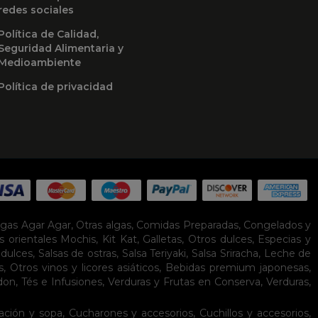
redes sociales
Política de Calidad,
Seguridad Alimentaria y
Medioambiente
Política de privacidad
lgas Agar Agar
,
Otras algas
,
Comidas Preparadas
,
Congelados y
s orientales
Mochis
,
Kit Kat
,
Galletas
,
Otros dulces
,
Especias y
idulces
,
Salsas de ostras
,
Salsa Teriyaki
,
Salsa Sriracha
,
Leche de
s
,
Otros vinos y licores asiáticos
,
Bebidas premium japonesas
,
don
,
Tés e Infusiones
,
Verduras y Frutas en Conserva
,
Verduras,
ación y sopa
,
Cucharones y accesorios
,
Cuchillos y accesorios
,