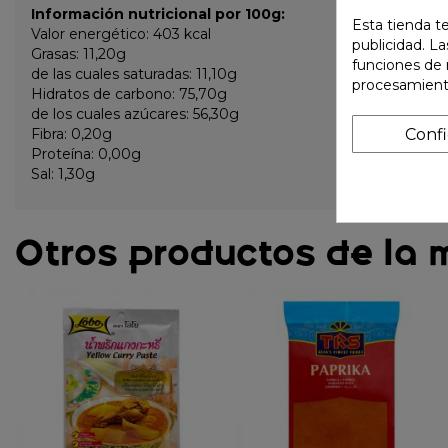
Información nutricional por 100g:
Esta tienda t
Valor energético: 403 kcal
publicidad. La
Grasas: 11,20g
funciones de 
de las cuales saturadas: 11,10g
procesamient
Hidratos de carbono: 75,70g
de los cuales azúcares: 56,30g
Conf
Fibra: 0,20g
Proteína: 0,00g
Sal: 1,30g
Otros productos de la 