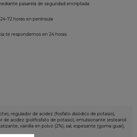
diante pasarela de seguridad encriptada
 24-72 horas en península
cia te respondemos en 24 horas
e), regulador de acidez (fosfato disódico de potasio),
or de acidez (polifosfato de potasio), emulsionante (estearoil
tizante, vainilla en polvo (2%), sal, espesante (goma guar),