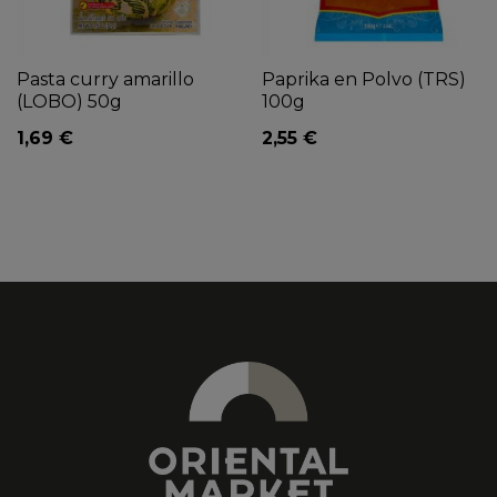
Pasta curry amarillo
Paprika en Polvo (TRS)
(LOBO) 50g
100g
1,69 €
2,55 €