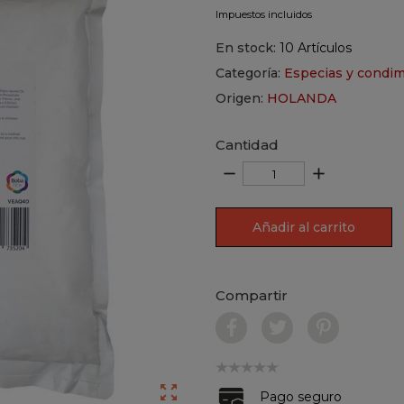
Impuestos incluidos
En stock:
10 Artículos
Categoría:
Especias y condim
Origen:
HOLANDA
Cantidad
remove
add
Añadir al carrito
Compartir

Pago seguro