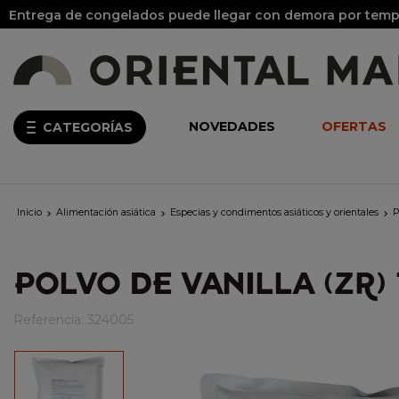
Entrega de congelados puede llegar con demora por tempo
NOVEDADES
OFERTAS
CATEGORÍAS
Inicio
Alimentación asiática
Especias y condimentos asiáticos y orientales
P



POLVO DE VANILLA (ZR) 
Referencia:
324005