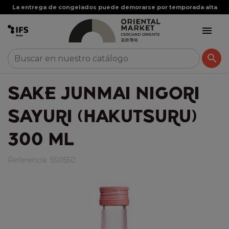
La entrega de congelados puede demorarse por temporada alta


SAKE JUNMAI NIGORI
SAYURI (HAKUTSURU)
300 ML
Referencia:
5S0550