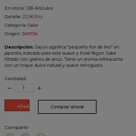
En stock:
128 Artículos
Detalle:
22,5€/litro
Categoría:
Sake
Origen:
JAPÓN
Descripción:
Sayuri significa "pequeño flor de lirio" en
japonés, indicado para este suave y floral Nigori. Sake
filtrado con granos de arroz. Tiene un aroma refrescante
con un toque dulce natural y suave retrogusto.
Cantidad
remove
add
Añadir
Comprar ahora!
al
carrito
Compartir