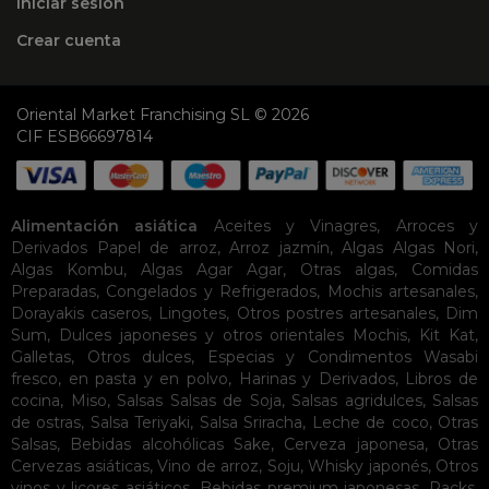
Iniciar sesión
Crear cuenta
Oriental Market Franchising SL © 2026
CIF ESB66697814
Alimentación asiática
Aceites y Vinagres
,
Arroces y
Derivados
Papel de arroz
,
Arroz jazmín
,
Algas
Algas Nori
,
Algas Kombu
,
Algas Agar Agar
,
Otras algas
,
Comidas
Preparadas
,
Congelados y Refrigerados
,
Mochis artesanales
,
Dorayakis caseros
,
Lingotes
,
Otros postres artesanales
,
Dim
Sum
,
Dulces japoneses y otros orientales
Mochis
,
Kit Kat
,
Galletas
,
Otros dulces
,
Especias y Condimentos
Wasabi
fresco, en pasta y en polvo
,
Harinas y Derivados
,
Libros de
cocina
,
Miso
,
Salsas
Salsas de Soja
,
Salsas agridulces
,
Salsas
de ostras
,
Salsa Teriyaki
,
Salsa Sriracha
,
Leche de coco
,
Otras
Salsas
,
Bebidas alcohólicas
Sake
,
Cerveza japonesa
,
Otras
Cervezas asiáticas
,
Vino de arroz
,
Soju
,
Whisky japonés
,
Otros
vinos y licores asiáticos
,
Bebidas premium japonesas
,
Packs
,