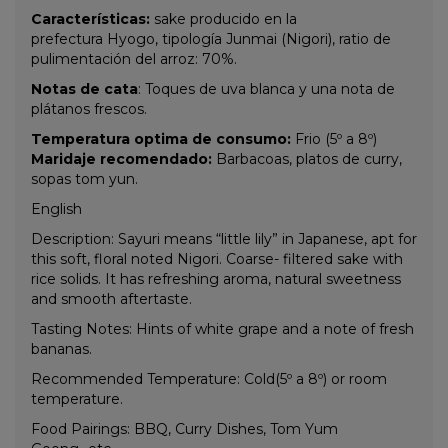
Características:
sake producido en la
prefectura
Hyogo
, tipología
Junmai (Nigori)
, ratio de
pulimentación del arroz: 70%.
Notas de cata
: Toques de uva blanca y una nota de
plátanos frescos.
Temperatura optima de consumo:
Frio (5º a 8º)
Maridaje recomendado:
Barbacoas, platos de curry,
sopas tom yun.
English
Description: Sayuri means “little lily” in Japanese, apt for
this soft, floral noted Nigori. Coarse- filtered sake with
rice solids. It has refreshing aroma, natural sweetness
and smooth aftertaste.
Tasting Notes: Hints of white grape and a note of fresh
bananas.
Recommended Temperature: Cold(5º a 8º) or room
temperature.
Food Pairings: BBQ, Curry Dishes, Tom Yum