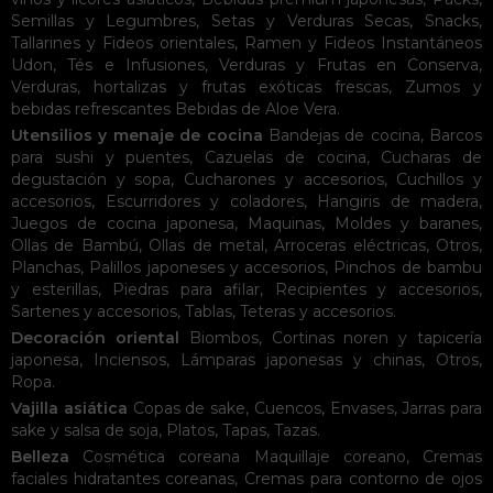
Semillas y Legumbres
,
Setas y Verduras Secas
,
Snacks
,
Tallarines y Fideos orientales
,
Ramen y Fideos Instantáneos
Udon
,
Tés e Infusiones
,
Verduras y Frutas en Conserva
,
Verduras, hortalizas y frutas exóticas frescas
,
Zumos y
bebidas refrescantes
Bebidas de Aloe Vera
.
Utensilios y menaje de cocina
Bandejas de cocina
,
Barcos
para sushi y puentes
,
Cazuelas de cocina
,
Cucharas de
degustación y sopa
,
Cucharones y accesorios
,
Cuchillos y
accesorios
,
Escurridores y coladores
,
Hangiris de madera
,
Juegos de cocina japonesa
,
Maquinas
,
Moldes y baranes
,
Ollas de Bambú
,
Ollas de metal
,
Arroceras eléctricas
,
Otros
,
Planchas
,
Palillos japoneses y accesorios
,
Pinchos de bambu
y esterillas
,
Piedras para afilar
,
Recipientes y accesorios
,
Sartenes y accesorios
,
Tablas
,
Teteras y accesorios
.
Decoración oriental
Biombos
,
Cortinas noren y tapicería
japonesa
,
Inciensos
,
Lámparas japonesas y chinas
,
Otros
,
Ropa
.
Vajilla asiática
Copas de sake
,
Cuencos
,
Envases
,
Jarras para
sake y salsa de soja
,
Platos
,
Tapas
,
Tazas
.
Belleza
Cosmética coreana
Maquillaje coreano
,
Cremas
faciales hidratantes coreanas
,
Cremas para contorno de ojos