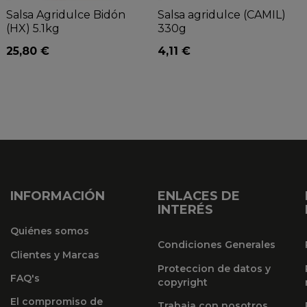
Salsa Agridulce Bidón
Salsa agridulce (CAMIL)
(HX) 5.1kg
330g
25,80 €
4,11 €
INFORMACIÓN
ENLACES DE
INTERÉS
Quiénes somos
Condiciones Generales
Clientes y Marcas
Proteccion de datos y
FAQ's
copyright
El compromiso de
Trabaja con nosotros