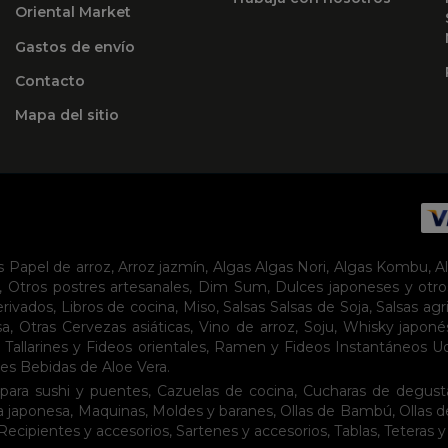
Oriental Market
Gastos de envío
Contacto
Mapa del sitio
s
Papel de arroz
,
Arroz jazmín
,
Algas
Algas Nori
,
Algas Kombu
,
A
,
Otros postres artesanales
,
Dim Sum
,
Dulces japoneses y otro
erivados
,
Libros de cocina
,
Miso
,
Salsas
Salsas de Soja
,
Salsas agr
sa
,
Otras Cervezas asiáticas
,
Vino de arroz
,
Soju
,
Whisky japoné
,
Tallarines y Fideos orientales
,
Ramen y Fideos Instantáneos
U
tes
Bebidas de Aloe Vera
.
para sushi y puentes
,
Cazuelas de cocina
,
Cucharas de degust
a japonesa
,
Maquinas
,
Moldes y baranes
,
Ollas de Bambú
,
Ollas 
Recipientes y accesorios
,
Sartenes y accesorios
,
Tablas
,
Teteras y