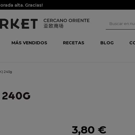
rada alta. Gracias!
MÁS VENDIDOS
RECETAS
BLOG
C
KK) 240g
 240G
3,80 €