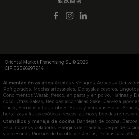
Oriental Market Franchising SL © 2026
CIF ESB66697814
Alimentación asiática
Aceites y Vinagres
,
Arroces y Derivado
Refrigerados
,
Mochis artesanales
,
Dorayakis caseros
,
Lingotes
Condimentos
Wasabi fresco, en pasta y en polvo
,
Harinas y D
coco
,
Otras Salsas
,
Bebidas alcohólicas
Sake
,
Cerveza japone
Packs
,
Semillas y Legumbres
,
Setas y Verduras Secas
,
Snacks
hortalizas y frutas exóticas frescas
,
Zumos y bebidas refrescan
Utensilios y menaje de cocina
Bandejas de cocina
,
Barcos 
Escurridores y coladores
,
Hangiris de madera
,
Juegos de cocin
y accesorios
,
Pinchos de bambu y esterillas
,
Piedras para afilar
,