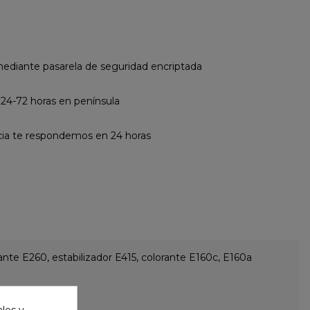
diante pasarela de seguridad encriptada
 24-72 horas en península
cia te respondemos en 24 horas
ante E260, estabilizador E415, colorante E160c, E160a
ales y