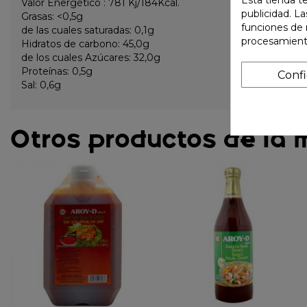
Valor Energético : 781 Kj/184Kcal.
publicidad. La
Grasas: <0,5g
funciones de 
de las cuales saturadas: 0,1g
procesamient
Hidratos de carbono: 45,0g
de los cuales Azúcares: 32,0g
Proteínas: 0,5g
Conf
Sal: 0,6g
Otros productos de la 