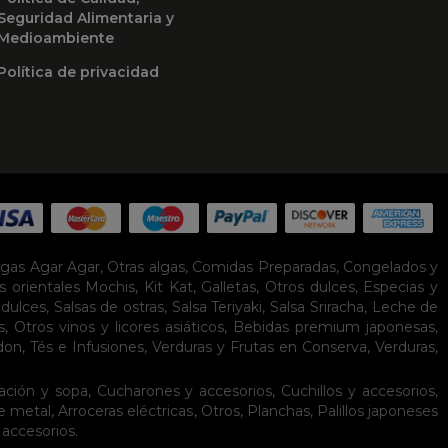
Seguridad Alimentaria y
Medioambiente
Política de privacidad
lgas Agar Agar
,
Otras algas
,
Comidas Preparadas
,
Congelados y
s orientales
Mochis
,
Kit Kat
,
Galletas
,
Otros dulces
,
Especias y
idulces
,
Salsas de ostras
,
Salsa Teriyaki
,
Salsa Sriracha
,
Leche de
s
,
Otros vinos y licores asiáticos
,
Bebidas premium japonesas
,
don
,
Tés e Infusiones
,
Verduras y Frutas en Conserva
,
Verduras,
ación y sopa
,
Cucharones y accesorios
,
Cuchillos y accesorios
,
de metal
,
Arroceras eléctricas
,
Otros
,
Planchas
,
Palillos japoneses
 accesorios
.