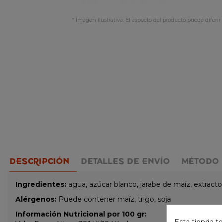
* Imagen ilustrativa. El aspecto del producto puede diferir 
DESCRIPCIÓN
DETALLES DE ENVÍO
MÉTODO 
Ingredientes:
agua, azúcar blanco, jarabe de maíz, extracto
Alérgenos:
Puede contener maíz, trigo, soja
Información Nutricional por 100 gr:
Esta tienda t