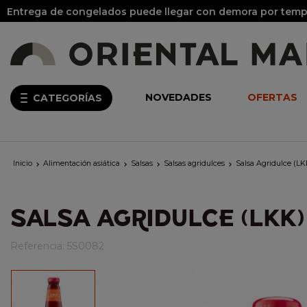
Entrega de congelados puede llegar con demora por tempo
NOVEDADES
OFERTAS
CATEGORÍAS
Inicio
Alimentación asiática
Salsas
Salsas agridulces
Salsa Agridulce (L




SALSA AGRIDULCE (LKK)
Referencia:
5S0082