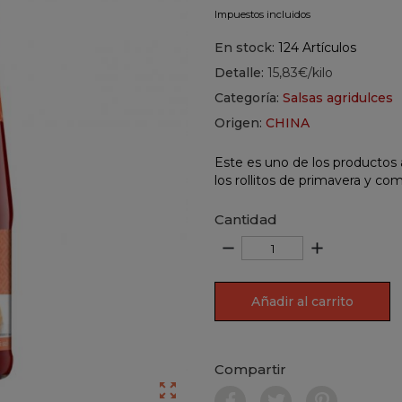
Impuestos incluidos
En stock:
124 Artículos
Detalle:
15,83€/kilo
Categoría:
Salsas agridulces
Origen:
CHINA
Este es uno de los productos 
los rollitos de primavera y co
Cantidad
remove
add
Añadir al carrito
Compartir
