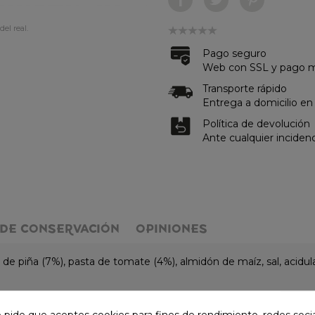
del real.
Pago seguro
Web con SSL y pago me
Transporte rápido
Entrega a domicilio en
Política de devolución
Ante cualquier inciden
DE CONSERVACIÓN
OPINIONES
 de piña (7%), pasta de tomate (4%), almidón de maíz, sal, acidul
e pide que aceptes cookies para fines de rendimiento, redes soci