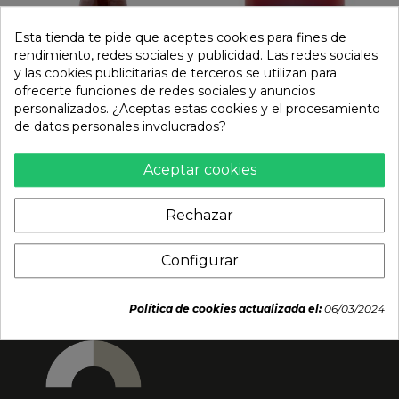
Esta tienda te pide que aceptes cookies para fines de
rendimiento, redes sociales y publicidad. Las redes sociales
y las cookies publicitarias de terceros se utilizan para
ofrecerte funciones de redes sociales y anuncios
personalizados. ¿Aceptas estas cookies y el procesamiento
Salsa agridulce grande
Salsa Agridulce Bidón
de datos personales involucrados?
(AROY-D) 840g
(HX) 5.1kg
Aceptar cookies
3,59 €
25,80 €
Rechazar
Configurar
Política de cookies actualizada el:
06/03/2024