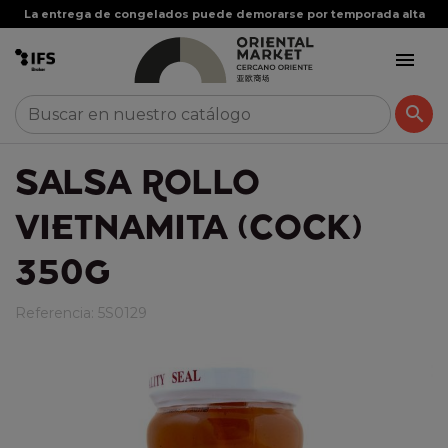
La entrega de congelados puede demorarse por temporada alta


SALSA ROLLO
VIETNAMITA (COCK)
350G
Referencia:
5S0129