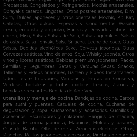
Preparadas
,
Congelados y Refrigerados
,
Mochis artesanales
,
Dorayakis caseros
,
Lingotes
,
Otros postres artesanales
,
Dim
Sum
,
Dulces japoneses y otros orientales
Mochis
,
Kit Kat
,
Galletas
,
Otros dulces
,
Especias y Condimentos
Wasabi
fresco, en pasta y en polvo
,
Harinas y Derivados
,
Libros de
cocina
,
Miso
,
Salsas
Salsas de Soja
,
Salsas agridulces
,
Salsas
de ostras
,
Salsa Teriyaki
,
Salsa Sriracha
,
Leche de coco
,
Otras
Salsas
,
Bebidas alcohólicas
Sake
,
Cerveza japonesa
,
Otras
Cervezas asiáticas
,
Vino de arroz
,
Soju
,
Whisky japonés
,
Otros
vinos y licores asiáticos
,
Bebidas premium japonesas
,
Packs
,
Semillas y Legumbres
,
Setas y Verduras Secas
,
Snacks
,
Tallarines y Fideos orientales
,
Ramen y Fideos Instantáneos
Udon
,
Tés e Infusiones
,
Verduras y Frutas en Conserva
,
Verduras, hortalizas y frutas exóticas frescas
,
Zumos y
bebidas refrescantes
Bebidas de Aloe Vera
.
Utensilios y menaje de cocina
Bandejas de cocina
,
Barcos
para sushi y puentes
,
Cazuelas de cocina
,
Cucharas de
degustación y sopa
,
Cucharones y accesorios
,
Cuchillos y
accesorios
,
Escurridores y coladores
,
Hangiris de madera
,
Juegos de cocina japonesa
,
Maquinas
,
Moldes y baranes
,
Ollas de Bambú
,
Ollas de metal
,
Arroceras eléctricas
,
Otros
,
Planchas
,
Palillos japoneses y accesorios
,
Pinchos de bambu