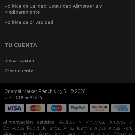
Política de Calidad, Seguridad Alimentaria y
Medioambiente
Política de privacidad
TU CUENTA
Iniciar sesión
Crear cuenta
Oriental Market Franchising SL © 2026
CIF ESB66697814
Alimentación asiática
Aceites y Vinagres
,
Arroces y
Derivados
Papel de arroz
,
Arroz jazmín
,
Algas
Algas Nori
,
Algas Kombu
,
Algas Agar Agar
,
Otras algas
,
Comidas