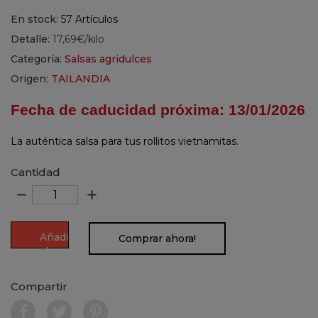
En stock:
57 Artículos
Detalle:
17,69€/kilo
Categoría:
Salsas agridulces
Origen:
TAILANDIA
Fecha de caducidad próxima: 13/01/2026
La auténtica salsa para tus rollitos vietnamitas.
Cantidad
remove
add
Añadir
Comprar ahora!
al
carrito
Compartir