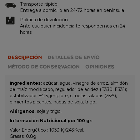
Transporte rápido
Entrega a domicilio en 24-72 horas en península
Política de devolución
Ante cualquier incidencia te respondemos en 24
horas
DESCRIPCIÓN
DETALLES DE ENVÍO
MÉTODO DE CONSERVACIÓN
OPINIONES
Ingredientes:
azúcar, agua, vinagre de arroz, almidón
de maíz modificado, regulador de acidez (E330, E331);
estabilizador E415, jengibre, ciruelas saladas (25%),
pimientos picantes, habas de soja, trigo,.
Alérgenos:
soja y trigo.
Información Nutricional por 100 gr:
Valor Energético : 1033 Kj/243Kcal.
Grasas: 0.8g