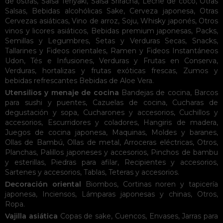
de ostras
,
Salsa Teriyaki
,
Salsa Sriracha
,
Leche de coco
,
Otras
Salsas
,
Bebidas alcohólicas
Sake
,
Cerveza japonesa
,
Otras
Cervezas asiáticas
,
Vino de arroz
,
Soju
,
Whisky japonés
,
Otros
vinos y licores asiáticos
,
Bebidas premium japonesas
,
Packs
,
Semillas y Legumbres
,
Setas y Verduras Secas
,
Snacks
,
Tallarines y Fideos orientales
,
Ramen y Fideos Instantáneos
Udon
,
Tés e Infusiones
,
Verduras y Frutas en Conserva
,
Verduras, hortalizas y frutas exóticas frescas
,
Zumos y
bebidas refrescantes
Bebidas de Aloe Vera
.
Utensilios y menaje de cocina
Bandejas de cocina
,
Barcos
para sushi y puentes
,
Cazuelas de cocina
,
Cucharas de
degustación y sopa
,
Cucharones y accesorios
,
Cuchillos y
accesorios
,
Escurridores y coladores
,
Hangiris de madera
,
Juegos de cocina japonesa
,
Maquinas
,
Moldes y baranes
,
Ollas de Bambú
,
Ollas de metal
,
Arroceras eléctricas
,
Otros
,
Planchas
,
Palillos japoneses y accesorios
,
Pinchos de bambu
y esterillas
,
Piedras para afilar
,
Recipientes y accesorios
,
Sartenes y accesorios
,
Tablas
,
Teteras y accesorios
.
Decoración oriental
Biombos
,
Cortinas noren y tapicería
japonesa
,
Inciensos
,
Lámparas japonesas y chinas
,
Otros
,
Ropa
.
Vajilla asiática
Copas de sake
,
Cuencos
,
Envases
,
Jarras para