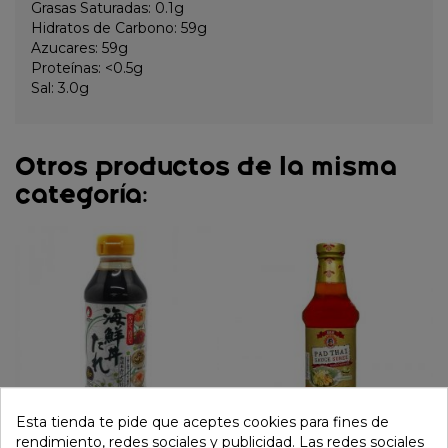
Grasas Saturadas: 0.1g
Hidratos de Carbono: 59g
Azucares: 59g
Proteínas: <0.5g
Sal: 3.0g
Otros productos de la misma
categoría:
Esta tienda te pide que aceptes cookies para fines de
rendimiento, redes sociales y publicidad. Las redes sociales