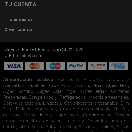
TU CUENTA
Iniciar sesión
Crear cuenta
Oriental Market Franchising SL © 2026
CIF ESB66697814
Alimentación asiática
Aceites y Vinagres
,
Arroces y
Derivados
Papel de arroz
,
Arroz jazmín
,
Algas
Algas Nori
,
Algas Kombu
,
Algas Agar Agar
,
Otras algas
,
Comidas
Preparadas
,
Congelados y Refrigerados
,
Mochis artesanales
,
Dorayakis caseros
,
Lingotes
,
Otros postres artesanales
,
Dim
Sum
,
Dulces japoneses y otros orientales
Mochis
,
Kit Kat
,
Galletas
,
Otros dulces
,
Especias y Condimentos
Wasabi
fresco, en pasta y en polvo
,
Harinas y Derivados
,
Libros de
cocina
,
Miso
,
Salsas
Salsas de Soja
,
Salsas agridulces
,
Salsas