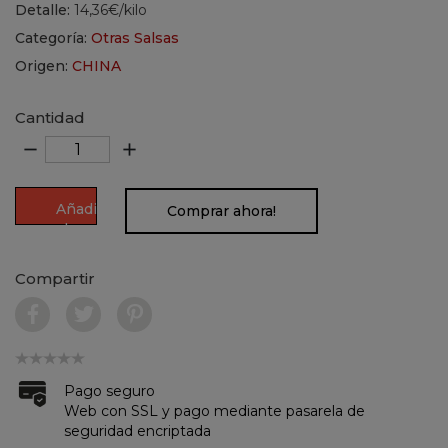
Detalle:
14,36€/kilo
Categoría:
Otras Salsas
Origen:
CHINA
Cantidad
remove
add
Añadir
Comprar ahora!
al
carrito
Compartir
Pago seguro
Web con SSL y pago mediante pasarela de
seguridad encriptada