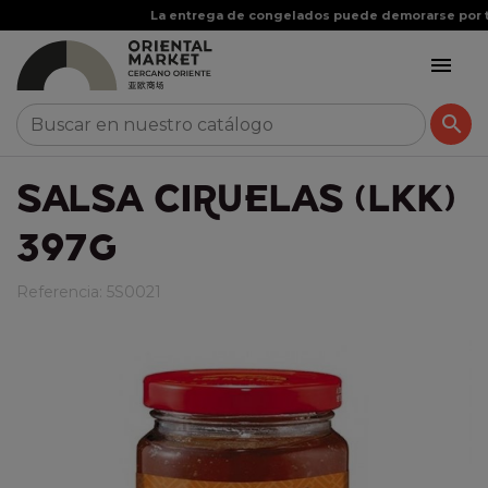
La entrega de 


SALSA CIRUELAS (LKK)
397G
Referencia:
5S0021