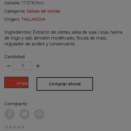
Detalle:
17,97€/litro
Categoría:
Salsas de ostras
Origen:
TAILANDIA
Ingredientes: Extracto de ostras, salsa de soja ( soja, harina
de trigo y sal), almidón modificado, fécula de maíz,
regulador de acidez y conservante.
Cantidad
remove
add
Añadir
Comprar ahora!
al
carrito
Compartir