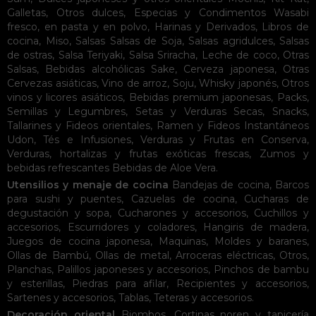
Galletas
,
Otros dulces
,
Especias y Condimentos
Wasabi
fresco, en pasta y en polvo
,
Harinas y Derivados
,
Libros de
cocina
,
Miso
,
Salsas
Salsas de Soja
,
Salsas agridulces
,
Salsas
de ostras
,
Salsa Teriyaki
,
Salsa Sriracha
,
Leche de coco
,
Otras
Salsas
,
Bebidas alcohólicas
Sake
,
Cerveza japonesa
,
Otras
Cervezas asiáticas
,
Vino de arroz
,
Soju
,
Whisky japonés
,
Otros
vinos y licores asiáticos
,
Bebidas premium japonesas
,
Packs
,
Semillas y Legumbres
,
Setas y Verduras Secas
,
Snacks
,
Tallarines y Fideos orientales
,
Ramen y Fideos Instantáneos
Udon
,
Tés e Infusiones
,
Verduras y Frutas en Conserva
,
Verduras, hortalizas y frutas exóticas frescas
,
Zumos y
bebidas refrescantes
Bebidas de Aloe Vera
.
Utensilios y menaje de cocina
Bandejas de cocina
,
Barcos
para sushi y puentes
,
Cazuelas de cocina
,
Cucharas de
degustación y sopa
,
Cucharones y accesorios
,
Cuchillos y
accesorios
,
Escurridores y coladores
,
Hangiris de madera
,
Juegos de cocina japonesa
,
Maquinas
,
Moldes y baranes
,
Ollas de Bambú
,
Ollas de metal
,
Arroceras eléctricas
,
Otros
,
Planchas
,
Palillos japoneses y accesorios
,
Pinchos de bambu
y esterillas
,
Piedras para afilar
,
Recipientes y accesorios
,
Sartenes y accesorios
,
Tablas
,
Teteras y accesorios
.
Decoración oriental
Biombos
,
Cortinas noren y tapicería