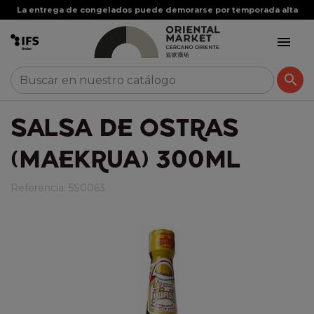
La entrega de congelados puede demorarse por temporada alta


SALSA DE OSTRAS
(MAEKRUA) 300ML
Referencia:
5S0063