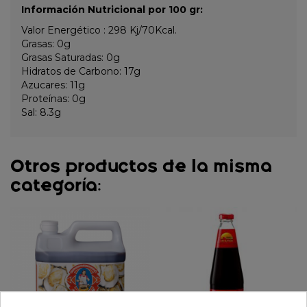
Información Nutricional por 100 gr:
Valor Energético : 298 Kj/70Kcal.
Grasas: 0g
Grasas Saturadas: 0g
Hidratos de Carbono: 17g
Azucares: 11g
Proteínas: 0g
Sal: 8.3g
Otros productos de la misma
categoría: