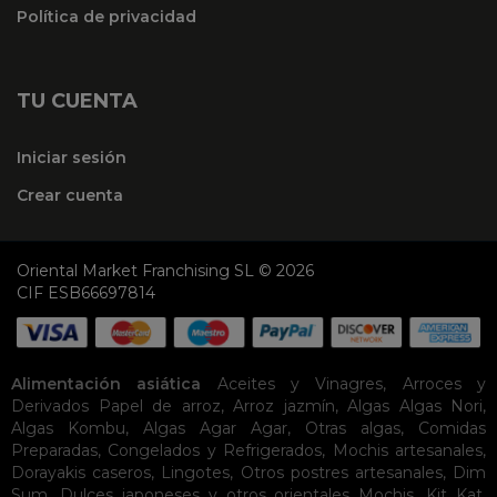
Política de privacidad
TU CUENTA
Iniciar sesión
Crear cuenta
Oriental Market Franchising SL © 2026
CIF ESB66697814
Alimentación asiática
Aceites y Vinagres
,
Arroces y
Derivados
Papel de arroz
,
Arroz jazmín
,
Algas
Algas Nori
,
Algas Kombu
,
Algas Agar Agar
,
Otras algas
,
Comidas
Preparadas
,
Congelados y Refrigerados
,
Mochis artesanales
,
Dorayakis caseros
,
Lingotes
,
Otros postres artesanales
,
Dim
Sum
,
Dulces japoneses y otros orientales
Mochis
,
Kit Kat
,