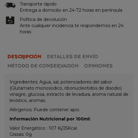
Transporte rápido
Entrega a domicilio en 24-72 horas en península
Política de devolución
Ante cualquier incidencia te respondemos en 24
horas
DESCRIPCIÓN
DETALLES DE ENVÍO
MÉTODO DE CONSERVACIÓN
OPINIONES
Ingredientes: Agua, sal, potenciadores del sabor
(Glutamato monosodico, ribonucleotidos de disodio)
vinagre, glucosa, extracto de levadura, aroma natural de
levístico, aromas.
Alérgenos: Puede contener apio.
Información Nutricional por 100ml:
Valor Energético : 107 Kj/25Kcal.
Grasas: 0g