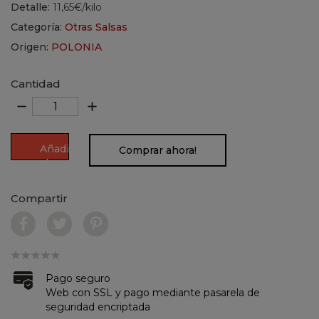
Detalle:
11,65€/kilo
Categoría:
Otras Salsas
Origen:
POLONIA
Cantidad
remove
add
Añadir
Comprar ahora!
al
carrito
Compartir
Pago seguro
Web con SSL y pago mediante pasarela de
seguridad encriptada