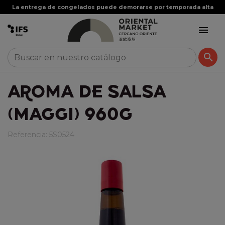
La entrega de congelados puede demorarse por temporada alta


AROMA DE SALSA
(MAGGI) 960G
Referencia:
5S0524