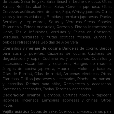
de ostras
,
Salsa Teriyaki
,
Salsa Sriracha
,
Leche de coco
,
Otras
Salsas
,
Bebidas alcohólicas
Sake
,
Cerveza japonesa
,
Otras
Cervezas asiáticas
,
Vino de arroz
,
Soju
,
Whisky japonés
,
Otros
vinos y licores asiáticos
,
Bebidas premium japonesas
,
Packs
,
Semillas y Legumbres
,
Setas y Verduras Secas
,
Snacks
,
Tallarines y Fideos orientales
,
Ramen y Fideos Instantáneos
Udon
,
Tés e Infusiones
,
Verduras y Frutas en Conserva
,
Verduras, hortalizas y frutas exóticas frescas
,
Zumos y
bebidas refrescantes
Bebidas de Aloe Vera
.
Utensilios y menaje de cocina
Bandejas de cocina
,
Barcos
para sushi y puentes
,
Cazuelas de cocina
,
Cucharas de
degustación y sopa
,
Cucharones y accesorios
,
Cuchillos y
accesorios
,
Escurridores y coladores
,
Hangiris de madera
,
Juegos de cocina japonesa
,
Maquinas
,
Moldes y baranes
,
Ollas de Bambú
,
Ollas de metal
,
Arroceras eléctricas
,
Otros
,
Planchas
,
Palillos japoneses y accesorios
,
Pinchos de bambu
y esterillas
,
Piedras para afilar
,
Recipientes y accesorios
,
Sartenes y accesorios
,
Tablas
,
Teteras y accesorios
.
Decoración oriental
Biombos
,
Cortinas noren y tapicería
japonesa
,
Inciensos
,
Lámparas japonesas y chinas
,
Otros
,
Ropa
.
Vajilla asiática
Copas de sake
,
Cuencos
,
Envases
,
Jarras para