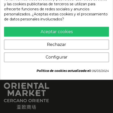
Base de sopa hotpot
Salsa Hoisin (LEE KUM
y las cookies publicitarias de terceros se utilizan para
picante (LKK) 70g
KEE) 397g
ofrecerte funciones de redes sociales y anuncios
personalizados. ¿Aceptas estas cookies y el procesamiento
2,05 €
5,56 €
de datos personales involucrados?
Aceptar cookies
Rechazar
Configurar
Política de cookies actualizada el:
06/03/2024