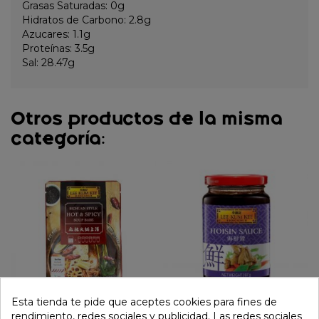
Grasas Saturadas: 0g
Hidratos de Carbono: 2.8g
Azucares: 1.1g
Proteínas: 3.5g
Sal: 28.47g
Otros productos de la misma
categoría:
Esta tienda te pide que aceptes cookies para fines de
rendimiento, redes sociales y publicidad. Las redes sociales