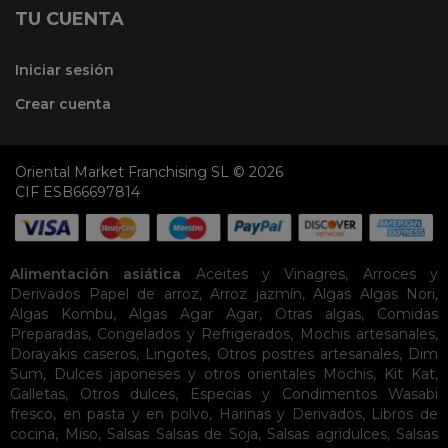
TU CUENTA
Iniciar sesión
Crear cuenta
Oriental Market Franchising SL © 2026
CIF ESB66697814
Alimentación asiática
Aceites y Vinagres
,
Arroces y
Derivados
Papel de arroz
,
Arroz jazmín
,
Algas
Algas Nori
,
Algas Kombu
,
Algas Agar Agar
,
Otras algas
,
Comidas
Preparadas
,
Congelados y Refrigerados
,
Mochis artesanales
,
Dorayakis caseros
,
Lingotes
,
Otros postres artesanales
,
Dim
Sum
,
Dulces japoneses y otros orientales
Mochis
,
Kit Kat
,
Galletas
,
Otros dulces
,
Especias y Condimentos
Wasabi
fresco, en pasta y en polvo
,
Harinas y Derivados
,
Libros de
cocina
,
Miso
,
Salsas
Salsas de Soja
,
Salsas agridulces
,
Salsas