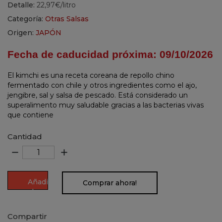
Detalle:
22,97€/litro
Categoría:
Otras Salsas
Origen:
JAPÓN
Fecha de caducidad próxima:
09/10/2026
El kimchi es una receta coreana de repollo chino
fermentado con chile y otros ingredientes como el ajo,
jengibre, sal y salsa de pescado. Está considerado un
superalimento muy saludable gracias a las bacterias vivas
que contiene
Cantidad
remove
add
Añadir
Comprar ahora!
al
carrito
Compartir