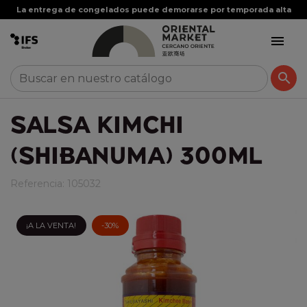
La entrega de congelados puede demorarse por temporada alta


SALSA KIMCHI
(SHIBANUMA) 300ML
Referencia:
105032
¡A LA VENTA!
-30%