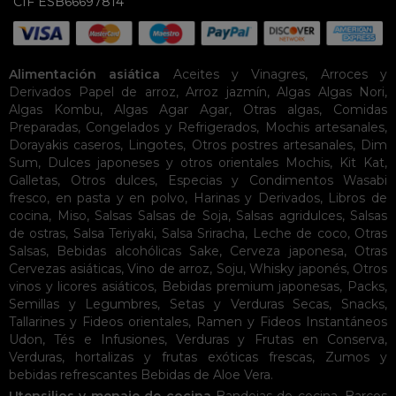
CIF ESB66697814
Alimentación asiática
Aceites y Vinagres
,
Arroces y
Derivados
Papel de arroz
,
Arroz jazmín
,
Algas
Algas Nori
,
Algas Kombu
,
Algas Agar Agar
,
Otras algas
,
Comidas
Preparadas
,
Congelados y Refrigerados
,
Mochis artesanales
,
Dorayakis caseros
,
Lingotes
,
Otros postres artesanales
,
Dim
Sum
,
Dulces japoneses y otros orientales
Mochis
,
Kit Kat
,
Galletas
,
Otros dulces
,
Especias y Condimentos
Wasabi
fresco, en pasta y en polvo
,
Harinas y Derivados
,
Libros de
cocina
,
Miso
,
Salsas
Salsas de Soja
,
Salsas agridulces
,
Salsas
de ostras
,
Salsa Teriyaki
,
Salsa Sriracha
,
Leche de coco
,
Otras
Salsas
,
Bebidas alcohólicas
Sake
,
Cerveza japonesa
,
Otras
Cervezas asiáticas
,
Vino de arroz
,
Soju
,
Whisky japonés
,
Otros
vinos y licores asiáticos
,
Bebidas premium japonesas
,
Packs
,
Semillas y Legumbres
,
Setas y Verduras Secas
,
Snacks
,
Tallarines y Fideos orientales
,
Ramen y Fideos Instantáneos
Udon
,
Tés e Infusiones
,
Verduras y Frutas en Conserva
,
Verduras, hortalizas y frutas exóticas frescas
,
Zumos y
bebidas refrescantes
Bebidas de Aloe Vera
.