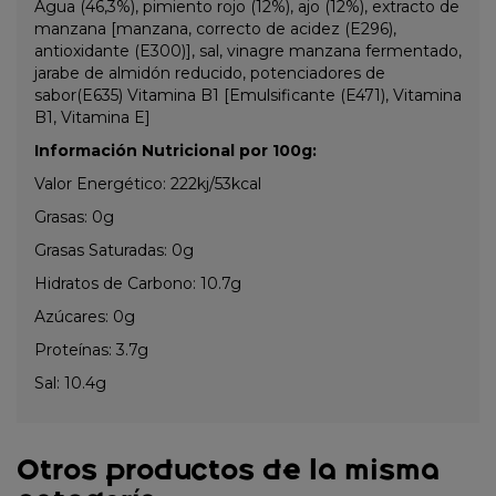
Agua (46,3%), pimiento rojo (12%), ajo (12%), extracto de
manzana [manzana, correcto de acidez (E296),
antioxidante (E300)], sal, vinagre manzana fermentado,
jarabe de almidón reducido, potenciadores de
sabor(E635) Vitamina B1 [Emulsificante (E471), Vitamina
B1, Vitamina E]
Información Nutricional por 100g:
Valor Energético: 222kj/53kcal
Grasas: 0g
Grasas Saturadas: 0g
Hidratos de Carbono: 10.7g
Azúcares: 0g
Proteínas: 3.7g
Sal: 10.4g
Otros productos de la misma