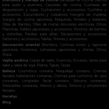
Utensilios y menaje de cocina
Bandejas de cocina
,
Barcos
para sushi y puentes
,
Cazuelas de cocina
,
Cucharas de
degustación y sopa
,
Cucharones y accesorios
,
Cuchillos y
accesorios
,
Escurridores y coladores
,
Hangiris de madera
,
Juegos de cocina japonesa
,
Maquinas
,
Moldes y baranes
,
Ollas de Bambú
,
Ollas de metal
,
Arroceras eléctricas
,
Otros
,
Planchas
,
Palillos japoneses y accesorios
,
Pinchos de bambu
y esterillas
,
Piedras para afilar
,
Recipientes y accesorios
,
Sartenes y accesorios
,
Tablas
,
Teteras y accesorios
.
Decoración oriental
Biombos
,
Cortinas noren y tapicería
japonesa
,
Inciensos
,
Lámparas japonesas y chinas
,
Otros
,
Ropa
.
Vajilla asiática
Copas de sake
,
Cuencos
,
Envases
,
Jarras para
sake y salsa de soja
,
Platos
,
Tapas
,
Tazas
.
Belleza
Cosmética coreana
Maquillaje coreano
,
Cremas
faciales hidratantes coreanas
,
Cremas para contorno de ojos
coreanas
,
Limpiador facial coreano
,
Sérums coreanos
,
Mascarillas coreanas
,
Manos y labios
,
Tónicos y emulsiones
faciales
.
Recetas
Blog