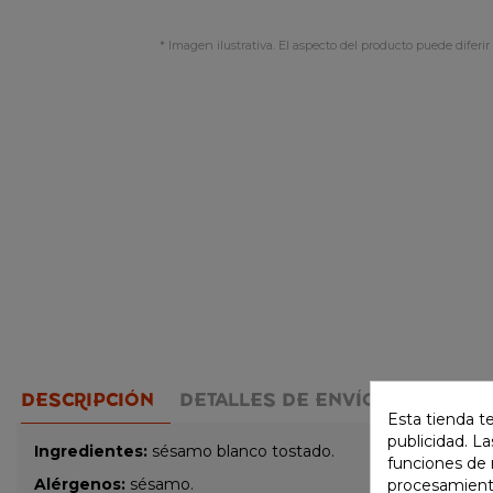
* Imagen ilustrativa. El aspecto del producto puede diferir 
DESCRIPCIÓN
DETALLES DE ENVÍO
MÉTODO 
Esta tienda t
publicidad. La
Ingredientes:
sésamo blanco tostado.
funciones de 
Alérgenos:
sésamo.
procesamient