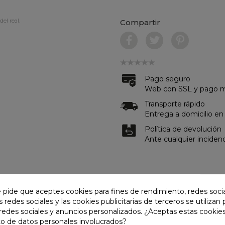
del real.
Compartir
Pago seguro
Web con SSL y pago me
Transporte rápido
Entrega a domicilio en
Política de devolución
Ante cualquier inciden
DE CONSERVACIÓN
OPINIONES
e pide que aceptes cookies para fines de rendimiento, redes soci
s redes sociales y las cookies publicitarias de terceros se utilizan
redes sociales y anuncios personalizados. ¿Aceptas estas cookies
o de datos personales involucrados?