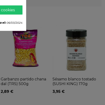
 cookies
a el:
06/03/2024
Garbanzo partido chana
Sésamo blanco tostado
dal (TRS) 500g
(SUSHI KING) 170g
2,89 €
3,95 €