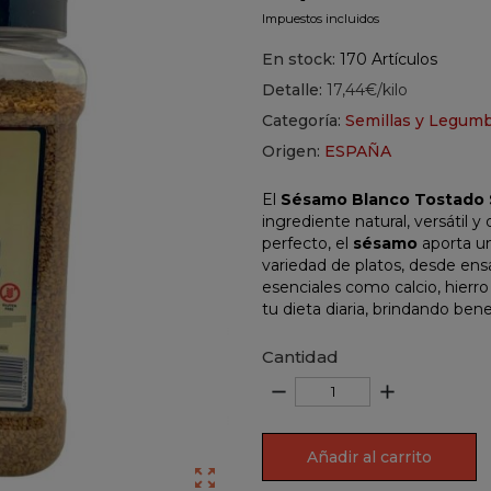
Impuestos incluidos
En stock:
170 Artículos
Detalle:
17,44€/kilo
Categoría:
Semillas y Legum
Origen:
ESPAÑA
El
Sésamo Blanco Tostado
ingrediente natural, versátil y
perfecto, el
sésamo
aporta u
variedad de platos, desde ensa
esenciales como calcio, hierro
tu dieta diaria, brindando ben
Cantidad
remove
add
Añadir al carrito
