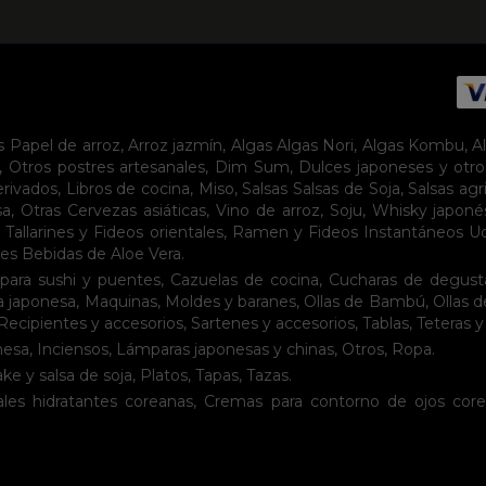
s
Papel de arroz
,
Arroz jazmín
,
Algas
Algas Nori
,
Algas Kombu
,
A
,
Otros postres artesanales
,
Dim Sum
,
Dulces japoneses y otro
erivados
,
Libros de cocina
,
Miso
,
Salsas
Salsas de Soja
,
Salsas agr
sa
,
Otras Cervezas asiáticas
,
Vino de arroz
,
Soju
,
Whisky japoné
,
Tallarines y Fideos orientales
,
Ramen y Fideos Instantáneos
U
tes
Bebidas de Aloe Vera
.
para sushi y puentes
,
Cazuelas de cocina
,
Cucharas de degust
a japonesa
,
Maquinas
,
Moldes y baranes
,
Ollas de Bambú
,
Ollas 
Recipientes y accesorios
,
Sartenes y accesorios
,
Tablas
,
Teteras y
nesa
,
Inciensos
,
Lámparas japonesas y chinas
,
Otros
,
Ropa
.
ake y salsa de soja
,
Platos
,
Tapas
,
Tazas
.
les hidratantes coreanas
,
Cremas para contorno de ojos cor