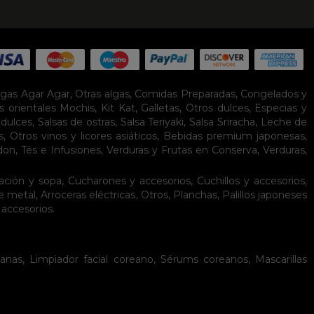
lgas Agar Agar
,
Otras algas
,
Comidas Preparadas
,
Congelados y
s orientales
Mochis
,
Kit Kat
,
Galletas
,
Otros dulces
,
Especias y
idulces
,
Salsas de ostras
,
Salsa Teriyaki
,
Salsa Sriracha
,
Leche de
s
,
Otros vinos y licores asiáticos
,
Bebidas premium japonesas
,
don
,
Tés e Infusiones
,
Verduras y Frutas en Conserva
,
Verduras,
ación y sopa
,
Cucharones y accesorios
,
Cuchillos y accesorios
,
de metal
,
Arroceras eléctricas
,
Otros
,
Planchas
,
Palillos japoneses
 accesorios
.
eanas
,
Limpiador facial coreano
,
Sérums coreanos
,
Mascarillas