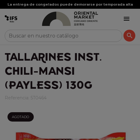
La entrega de congelados puede demorarse por temporada alta


TALLARINES INST.
CHILI-MANSI
(PAYLESS) 130G
Referencia:
5T0464
AGOTADO