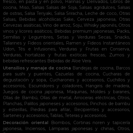
fresco, en pasta y en polvo
,
Harinas y Derivados
,
Libros de
cocina
,
Miso
,
Salsas
Salsas de Soja
,
Salsas agridulces
,
Salsas
de ostras
,
Salsa Teriyaki
,
Salsa Sriracha
,
Leche de coco
,
Otras
Salsas
,
Bebidas alcohólicas
Sake
,
Cerveza japonesa
,
Otras
Cervezas asiáticas
,
Vino de arroz
,
Soju
,
Whisky japonés
,
Otros
vinos y licores asiáticos
,
Bebidas premium japonesas
,
Packs
,
Semillas y Legumbres
,
Setas y Verduras Secas
,
Snacks
,
Tallarines y Fideos orientales
,
Ramen y Fideos Instantáneos
Udon
,
Tés e Infusiones
,
Verduras y Frutas en Conserva
,
Verduras, hortalizas y frutas exóticas frescas
,
Zumos y
bebidas refrescantes
Bebidas de Aloe Vera
.
Utensilios y menaje de cocina
Bandejas de cocina
,
Barcos
para sushi y puentes
,
Cazuelas de cocina
,
Cucharas de
degustación y sopa
,
Cucharones y accesorios
,
Cuchillos y
accesorios
,
Escurridores y coladores
,
Hangiris de madera
,
Juegos de cocina japonesa
,
Maquinas
,
Moldes y baranes
,
Ollas de Bambú
,
Ollas de metal
,
Arroceras eléctricas
,
Otros
,
Planchas
,
Palillos japoneses y accesorios
,
Pinchos de bambu
y esterillas
,
Piedras para afilar
,
Recipientes y accesorios
,
Sartenes y accesorios
,
Tablas
,
Teteras y accesorios
.
Decoración oriental
Biombos
,
Cortinas noren y tapicería
japonesa
,
Inciensos
,
Lámparas japonesas y chinas
,
Otros
,