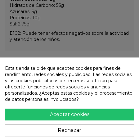
Hidratos de Carbono: 56g
Azucares: 5g
Proteínas: 10g
Sal: 2.75g
E102: Puede tener efectos negativos sobre la actividad
y atención de los niños.
Otros productos de la misma
Esta tienda te pide que aceptes cookies para fines de
categoría:
rendimiento, redes sociales y publicidad. Las redes sociales
y las cookies publicitarias de terceros se utilizan para
ofrecerte funciones de redes sociales y anuncios
personalizados. ¿Aceptas estas cookies y el procesamiento
de datos personales involucrados?
Aceptar cookies
Rechazar