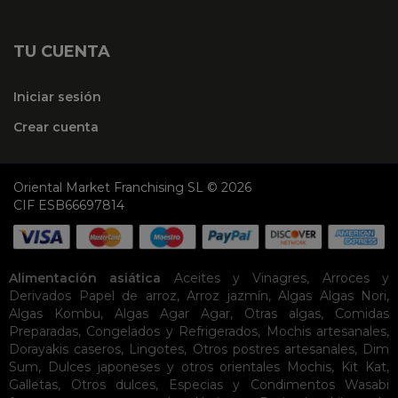
TU CUENTA
Iniciar sesión
Crear cuenta
Oriental Market Franchising SL © 2026
CIF ESB66697814
Alimentación asiática
Aceites y Vinagres
,
Arroces y
Derivados
Papel de arroz
,
Arroz jazmín
,
Algas
Algas Nori
,
Algas Kombu
,
Algas Agar Agar
,
Otras algas
,
Comidas
Preparadas
,
Congelados y Refrigerados
,
Mochis artesanales
,
Dorayakis caseros
,
Lingotes
,
Otros postres artesanales
,
Dim
Sum
,
Dulces japoneses y otros orientales
Mochis
,
Kit Kat
,
Galletas
,
Otros dulces
,
Especias y Condimentos
Wasabi