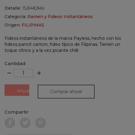
Detalle:
15,84€/kilo
Categoría:
Ramen y Fideos Instantáneos
Origen:
FILIPINAS
Fideos instantáneos de la marca Payless, hecho con los
fideos pancit canton, fideo típico de Filipinas. Tienen un
toque cítrico y a la vez picante chilli
Cantidad
remove
add
Añadir
Comprar ahora!
al
carrito
Compartir