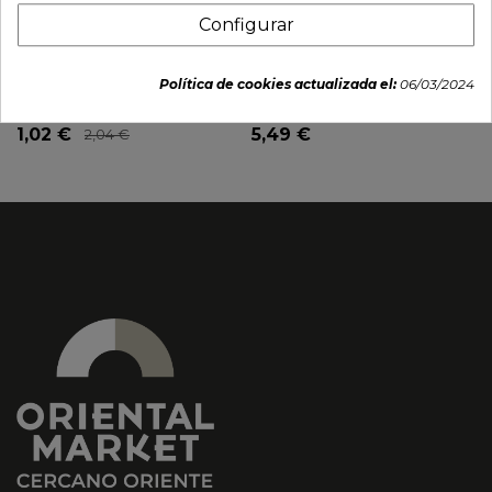
Configurar
Noodles instantáneos
Pasta Topokki
Undon sabor tempura
Instantanea Jjajang seoul
Política de cookies actualizada el:
06/03/2024
(NONGSHIM) 62g
(WELLHEIM) 144g
1,02 €
5,49 €
2,04 €