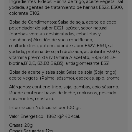
Ingredientes: Fideos: Harina de trigo, aceite vegetal, sal
yodada, agentes de tratamiento de harinas E322, E300,
colorante E102.
Bolsa de Condimentos: Salsa de soja, aceite de coco,
potenciador de sabor E621, azúcar, sabor natural
(gambas, verdura deshidratadas, cebolletas y
zanahorias) Almidón de yuca modificado,
maltodextrina, potenciador de sabor E627, E631, sal
yodada, proteína de soja hidrolizada, acidulante E330 y
vitamina pre-mixta (vitamina A acetato, B9,B2,B1,D-
biotina,B12,E, B3,D3,B6,B5), antiaglomerante E551.
Bolsa de aceite y salsa soja: Salsa de soja (Soja, trigo),
aceite vegetal (Palma, sésamo), especias, apio, aroma.
Alérgenos: contiene trigo, soja, gambas, apio sésamo.
Puede contener trazas de leche, moluscos, pescado,
cacahuetes, mostaza.
Información Nutricional por 100 gr:
Valor Energético : 1862 Kj/440Kcal.
Grasas: 20g
Grasas Saturadas: 12g