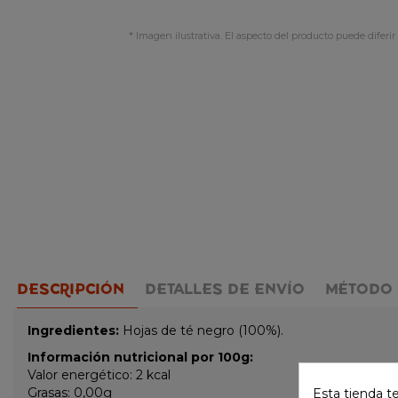
* Imagen ilustrativa. El aspecto del producto puede diferir 
DESCRIPCIÓN
DETALLES DE ENVÍO
MÉTODO 
Ingredientes:
Hojas de té negro (100%).
Información nutricional por 100g:
Valor energético: 2 kcal
Grasas: 0,00g
Esta tienda t