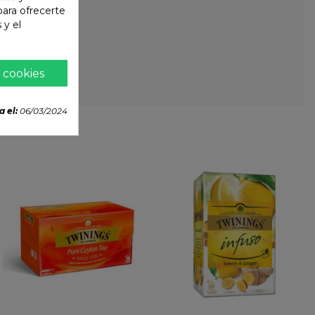
 para ofrecerte
 y el
 cookies
a el:
06/03/2024