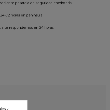
diante pasarela de seguridad encriptada
 24-72 horas en península
cia te respondemos en 24 horas
ales y