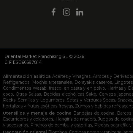
Oriental Market Franchising SL © 2026
CIF ESB66697814
Alimentación asiática
Aceites y Vinagres
,
Arroces y Derivado
Refrigerados
,
Mochis artesanales
,
Dorayakis caseros
,
Lingotes
Condimentos
Wasabi fresco, en pasta y en polvo
,
Harinas y D
coco
,
Otras Salsas
,
Bebidas alcohólicas
Sake
,
Cerveza japone
Packs
,
Semillas y Legumbres
,
Setas y Verduras Secas
,
Snacks
hortalizas y frutas exóticas frescas
,
Zumos y bebidas refrescan
Utensilios y menaje de cocina
Bandejas de cocina
,
Barcos 
Escurridores y coladores
,
Hangiris de madera
,
Juegos de cocin
y accesorios
,
Pinchos de bambu y esterillas
,
Piedras para afilar
,
Decoración oriental
Biombos
,
Cortinas noren y tapicería japo