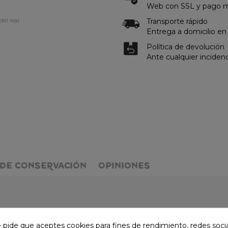
Web con SSL y pago me
Transporte rápido
del real.
Entrega a domicilio en
Política de devolución
Ante cualquier inciden
DE CONSERVACIÓN
OPINIONES
e pide que aceptes cookies para fines de rendimiento, redes soci