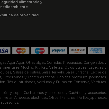
Seguridad Alimentaria y
Medioambiente
Política de privacidad
lgas Agar Agar
,
Otras algas
,
Comidas Preparadas
,
Congelados y
s orientales
Mochis
,
Kit Kat
,
Galletas
,
Otros dulces
,
Especias y
idulces
,
Salsas de ostras
,
Salsa Teriyaki
,
Salsa Sriracha
,
Leche de
s
,
Otros vinos y licores asiáticos
,
Bebidas premium japonesas
,
don
,
Tés e Infusiones
,
Verduras y Frutas en Conserva
,
Verduras,
ación y sopa
,
Cucharones y accesorios
,
Cuchillos y accesorios
,
de metal
,
Arroceras eléctricas
,
Otros
,
Planchas
,
Palillos japoneses
 accesorios
.