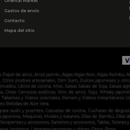
Oriental Market
Gastos de envío
Contacto
Mapa del sitio
s
Papel de arroz
,
Arroz jazmín
,
Algas
Algas Nori
,
Algas Kombu
,
A
,
Otros postres artesanales
,
Dim Sum
,
Dulces japoneses y otro
erivados
,
Libros de cocina
,
Miso
,
Salsas
Salsas de Soja
,
Salsas agr
sa
,
Otras Cervezas asiáticas
,
Vino de arroz
,
Soju
,
Whisky japoné
,
Tallarines y Fideos orientales
,
Ramen y Fideos Instantáneos
U
tes
Bebidas de Aloe Vera
.
para sushi y puentes
,
Cazuelas de cocina
,
Cucharas de degust
a japonesa
,
Maquinas
,
Moldes y baranes
,
Ollas de Bambú
,
Ollas 
Recipientes y accesorios
,
Sartenes y accesorios
,
Tablas
,
Teteras y
nesa
,
Inciensos
,
Lámparas japonesas y chinas
,
Otros
,
Ropa
.