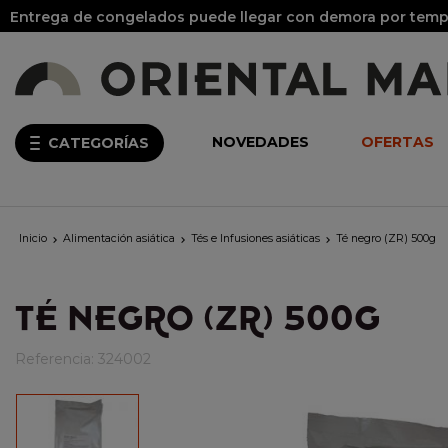
Entrega de congelados puede llegar con demora por tempo
NOVEDADES
OFERTAS
CATEGORÍAS
Inicio
Alimentación asiática
Tés e Infusiones asiáticas
Té negro (ZR) 500g



TÉ NEGRO (ZR) 500G
Referencia:
324002