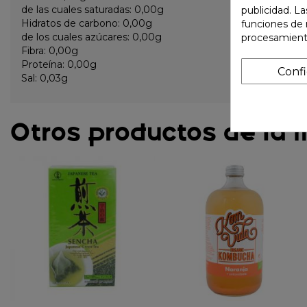
de las cuales saturadas: 0,00g
publicidad. La
Hidratos de carbono: 0,00g
funciones de 
de los cuales azúcares: 0,00g
procesamient
Fibra: 0,00g
Proteína: 0,00g
Conf
Sal: 0,03g
Otros productos de la 