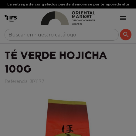
La entrega de congelados puede demorarse por temporada alta


TÉ VERDE HOJICHA
100G
Referencia:
JP1177