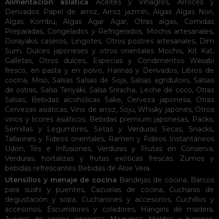
Alimentación asiática
Aceites y Vinagres
,
Arroces y
Derivados
Papel de arroz
,
Arroz jazmín
,
Algas
Algas Nori
,
Algas Kombu
,
Algas Agar Agar
,
Otras algas
,
Comidas
Preparadas
,
Congelados y Refrigerados
,
Mochis artesanales
,
Dorayakis caseros
,
Lingotes
,
Otros postres artesanales
,
Dim
Sum
,
Dulces japoneses y otros orientales
Mochis
,
Kit Kat
,
Galletas
,
Otros dulces
,
Especias y Condimentos
Wasabi
fresco, en pasta y en polvo
,
Harinas y Derivados
,
Libros de
cocina
,
Miso
,
Salsas
Salsas de Soja
,
Salsas agridulces
,
Salsas
de ostras
,
Salsa Teriyaki
,
Salsa Sriracha
,
Leche de coco
,
Otras
Salsas
,
Bebidas alcohólicas
Sake
,
Cerveza japonesa
,
Otras
Cervezas asiáticas
,
Vino de arroz
,
Soju
,
Whisky japonés
,
Otros
vinos y licores asiáticos
,
Bebidas premium japonesas
,
Packs
,
Semillas y Legumbres
,
Setas y Verduras Secas
,
Snacks
,
Tallarines y Fideos orientales
,
Ramen y Fideos Instantáneos
Udon
,
Tés e Infusiones
,
Verduras y Frutas en Conserva
,
Verduras, hortalizas y frutas exóticas frescas
,
Zumos y
bebidas refrescantes
Bebidas de Aloe Vera
.
Utensilios y menaje de cocina
Bandejas de cocina
,
Barcos
para sushi y puentes
,
Cazuelas de cocina
,
Cucharas de
degustación y sopa
,
Cucharones y accesorios
,
Cuchillos y
accesorios
,
Escurridores y coladores
,
Hangiris de madera
,