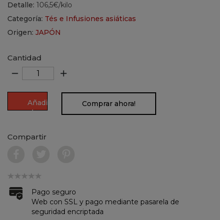
Detalle:
106,5€/kilo
Categoría:
Tés e Infusiones asiáticas
Origen:
JAPÓN
Cantidad
remove
add
Añadir
Comprar ahora!
al
carrito
Compartir
Pago seguro
Web con SSL y pago mediante pasarela de
seguridad encriptada