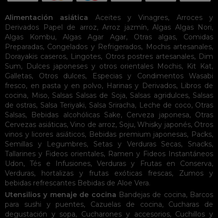
Alimentación asiática
Aceites y Vinagres
,
Arroces y
Derivados
Papel de arroz
,
Arroz jazmín
,
Algas
Algas Nori
,
Algas Kombu
,
Algas Agar Agar
,
Otras algas
,
Comidas
Preparadas
,
Congelados y Refrigerados
,
Mochis artesanales
,
Dorayakis caseros
,
Lingotes
,
Otros postres artesanales
,
Dim
Sum
,
Dulces japoneses y otros orientales
Mochis
,
Kit Kat
,
Galletas
,
Otros dulces
,
Especias y Condimentos
Wasabi
fresco, en pasta y en polvo
,
Harinas y Derivados
,
Libros de
cocina
,
Miso
,
Salsas
Salsas de Soja
,
Salsas agridulces
,
Salsas
de ostras
,
Salsa Teriyaki
,
Salsa Sriracha
,
Leche de coco
,
Otras
Salsas
,
Bebidas alcohólicas
Sake
,
Cerveza japonesa
,
Otras
Cervezas asiáticas
,
Vino de arroz
,
Soju
,
Whisky japonés
,
Otros
vinos y licores asiáticos
,
Bebidas premium japonesas
,
Packs
,
Semillas y Legumbres
,
Setas y Verduras Secas
,
Snacks
,
Tallarines y Fideos orientales
,
Ramen y Fideos Instantáneos
Udon
,
Tés e Infusiones
,
Verduras y Frutas en Conserva
,
Verduras, hortalizas y frutas exóticas frescas
,
Zumos y
bebidas refrescantes
Bebidas de Aloe Vera
.
Utensilios y menaje de cocina
Bandejas de cocina
,
Barcos
para sushi y puentes
,
Cazuelas de cocina
,
Cucharas de
degustación y sopa
,
Cucharones y accesorios
,
Cuchillos y