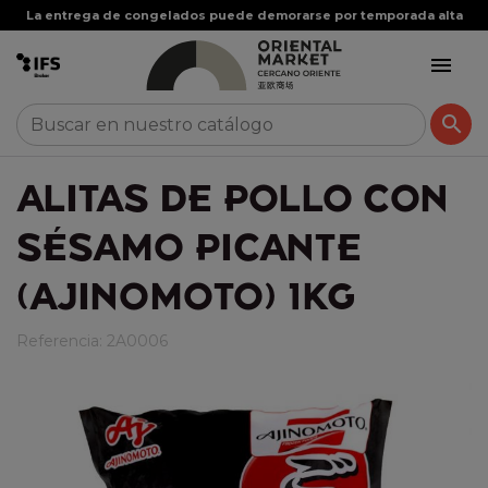
La entrega de congelados puede demorarse por temporada alta


ALITAS DE POLLO CON
SÉSAMO PICANTE
(AJINOMOTO) 1KG
Referencia:
2A0006