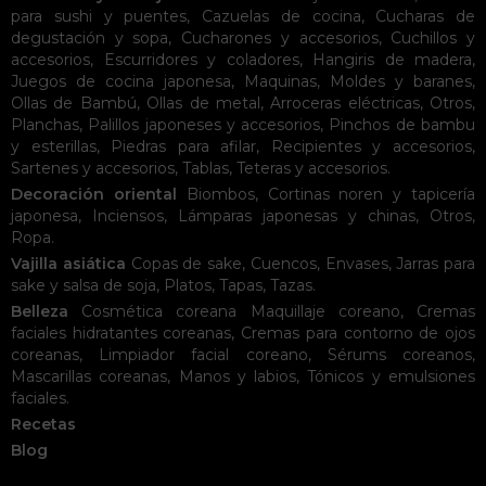
para sushi y puentes
,
Cazuelas de cocina
,
Cucharas de
degustación y sopa
,
Cucharones y accesorios
,
Cuchillos y
accesorios
,
Escurridores y coladores
,
Hangiris de madera
,
Juegos de cocina japonesa
,
Maquinas
,
Moldes y baranes
,
Ollas de Bambú
,
Ollas de metal
,
Arroceras eléctricas
,
Otros
,
Planchas
,
Palillos japoneses y accesorios
,
Pinchos de bambu
y esterillas
,
Piedras para afilar
,
Recipientes y accesorios
,
Sartenes y accesorios
,
Tablas
,
Teteras y accesorios
.
Decoración oriental
Biombos
,
Cortinas noren y tapicería
japonesa
,
Inciensos
,
Lámparas japonesas y chinas
,
Otros
,
Ropa
.
Vajilla asiática
Copas de sake
,
Cuencos
,
Envases
,
Jarras para
sake y salsa de soja
,
Platos
,
Tapas
,
Tazas
.
Belleza
Cosmética coreana
Maquillaje coreano
,
Cremas
faciales hidratantes coreanas
,
Cremas para contorno de ojos
coreanas
,
Limpiador facial coreano
,
Sérums coreanos
,
Mascarillas coreanas
,
Manos y labios
,
Tónicos y emulsiones
faciales
.
Recetas
Blog