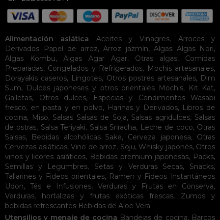
Alimentación asiática
Aceites y Vinagres
,
Arroces y
Derivados
Papel de arroz
,
Arroz jazmín
,
Algas
Algas Nori
,
Algas Kombu
,
Algas Agar Agar
,
Otras algas
,
Comidas
Preparadas
,
Congelados y Refrigerados
,
Mochis artesanales
,
Dorayakis caseros
,
Lingotes
,
Otros postres artesanales
,
Dim
Sum
,
Dulces japoneses y otros orientales
Mochis
,
Kit Kat
,
Galletas
,
Otros dulces
,
Especias y Condimentos
Wasabi
fresco, en pasta y en polvo
,
Harinas y Derivados
,
Libros de
cocina
,
Miso
,
Salsas
Salsas de Soja
,
Salsas agridulces
,
Salsas
de ostras
,
Salsa Teriyaki
,
Salsa Sriracha
,
Leche de coco
,
Otras
Salsas
,
Bebidas alcohólicas
Sake
,
Cerveza japonesa
,
Otras
Cervezas asiáticas
,
Vino de arroz
,
Soju
,
Whisky japonés
,
Otros
vinos y licores asiáticos
,
Bebidas premium japonesas
,
Packs
,
Semillas y Legumbres
,
Setas y Verduras Secas
,
Snacks
,
Tallarines y Fideos orientales
,
Ramen y Fideos Instantáneos
Udon
,
Tés e Infusiones
,
Verduras y Frutas en Conserva
,
Verduras, hortalizas y frutas exóticas frescas
,
Zumos y
bebidas refrescantes
Bebidas de Aloe Vera
.
Utensilios y menaje de cocina
Bandejas de cocina
,
Barcos