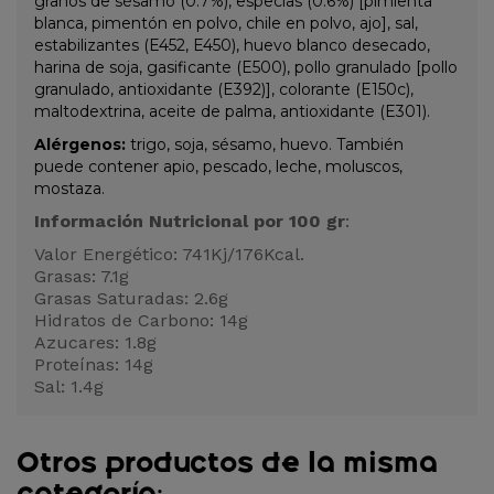
granos de sésamo (0.7%), especias (0.6%) [pimienta
blanca, pimentón en polvo, chile en polvo, ajo], sal,
estabilizantes (E452, E450), huevo blanco desecado,
harina de soja, gasificante (E500), pollo granulado [pollo
granulado, antioxidante (E392)], colorante (E150c),
maltodextrina, aceite de palma, antioxidante (E301).
Alérgenos:
trigo, soja, sésamo, huevo. También
puede contener apio, pescado, leche, moluscos,
mostaza.
Información Nutricional por 100 gr
:
Valor Energético: 741Kj/176Kcal.
Grasas: 7.1g
Grasas Saturadas: 2.6g
Hidratos de Carbono: 14g
Azucares: 1.8g
Proteínas: 14g
Sal: 1.4g
Otros productos de la misma
categoría: