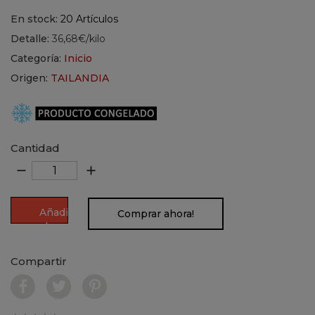
En stock:
20 Artículos
Detalle:
36,68€/kilo
Categoría:
Inicio
Origen:
TAILANDIA
Cantidad
remove
add
Añadir
Comprar ahora!
al
carrito
Compartir