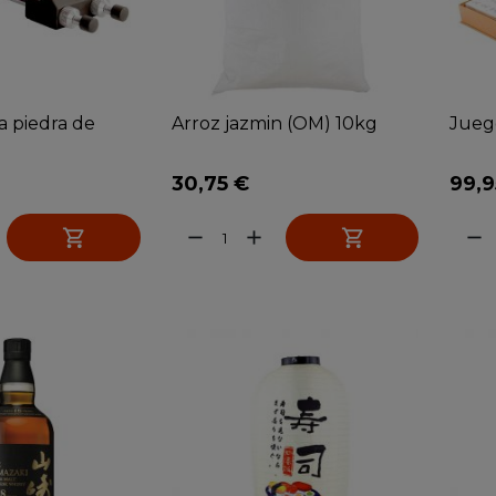
a piedra de
Arroz jazmin (OM) 10kg
Jueg
30,75 €
99,9


remove
add
remove