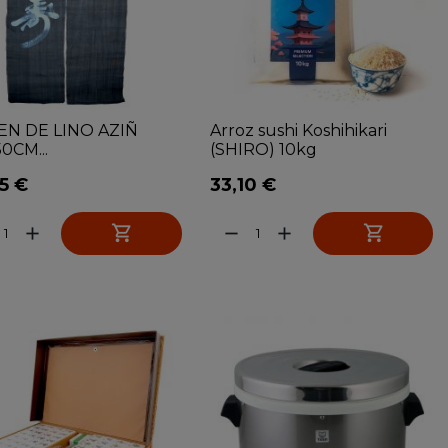
N DE LINO AZIÑ
Arroz sushi Koshihikari
0CM...
(SHIRO) 10kg
5 €
33,10 €


add
remove
add