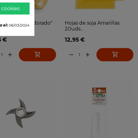
 cookies
de la suerte "dorado"
Hojas de soja Amarillas
a el:
06/03/2024
20uds...
5 €
12,95 €


add
remove
add