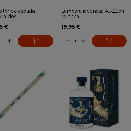
sitor de espada
Lámpara japonesa 45x25cm
ai dos...
"blanca...
5 €
19,95 €


add
remove
add