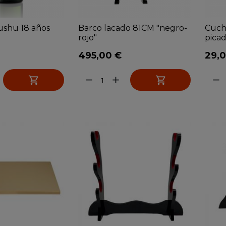
ushu 18 años
Barco lacado 81CM "negro-
Cuch
rojo"
picado
495,00 €
29,


remove
add
remove