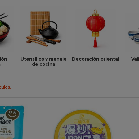
ión
Utensilios y menaje
Vaj
Decoración oriental
a
de cocina
culos.