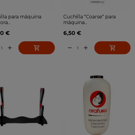
illa para máquina
Cuchilla "Coarse" para
ra...
máquina...
00 €
6,50 €


add
remove
add