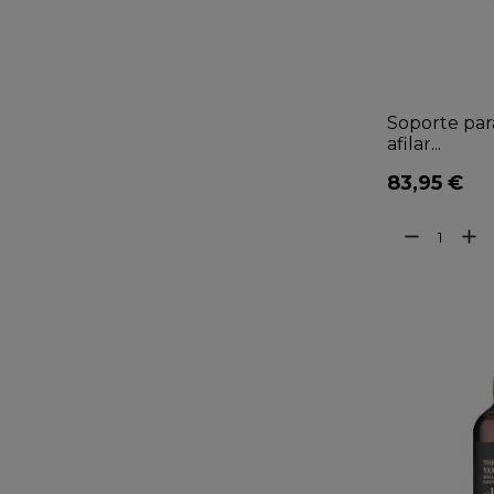
Soporte par
afilar...
83,95 €
remove
add