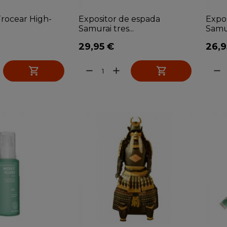
Trocear High-
Expositor de espada
Expo
Samurai tres...
Samur
29,95 €
26,9


remove
add
remove