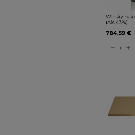
Whisky hak
(Alc.43%)...
784,59 €
remove
add