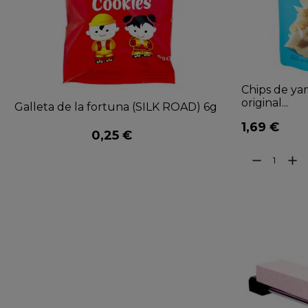
Chips de ya
original...
Galleta de la fortuna (SILK ROAD) 6g
1,69 €
0,25 €
remove
add