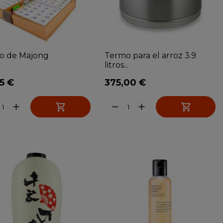
o de Majong
Termo para el arroz 3.9
litros...
5 €
375,00 €


add
remove
add