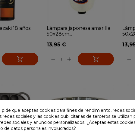
zaki 18 años
Lámpara japonesa amarilla
Lámp
50x28cm...
50x28
13,95 €
13,9


remove
add
remove
e pide que aceptes cookies para fines de rendimiento, redes soci
s redes sociales y las cookies publicitarias de terceros se utilizan
redes sociales y anuncios personalizados. ¿Aceptas estas cookies
o de datos personales involucrados?