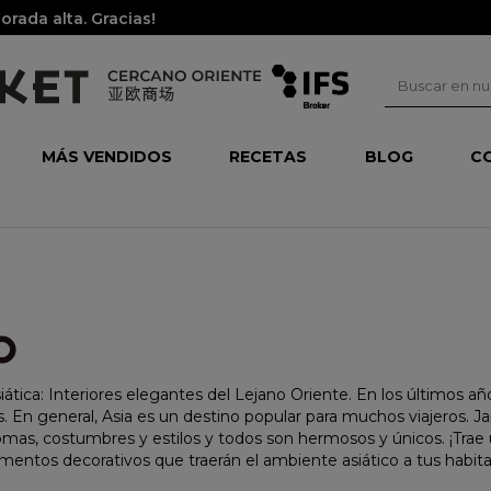
rada alta. Gracias!
MÁS VENDIDOS
RECETAS
BLOG
C
O
iática: Interiores elegantes del Lejano Oriente. En los últimos a
. En general, Asia es un destino popular para muchos viajeros. Jap
iomas, costumbres y estilos y todos son hermosos y únicos. ¡Trae
entos decorativos que traerán el ambiente asiático a tus habit