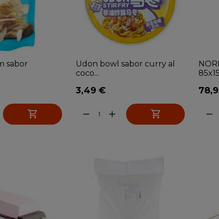
m sabor
Udon bowl sabor curry al
NORE
coco...
85x15
3,49 €
78,9


remove
add
remove