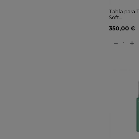
Tabla para 
Soft...
350,00 €
remove
add