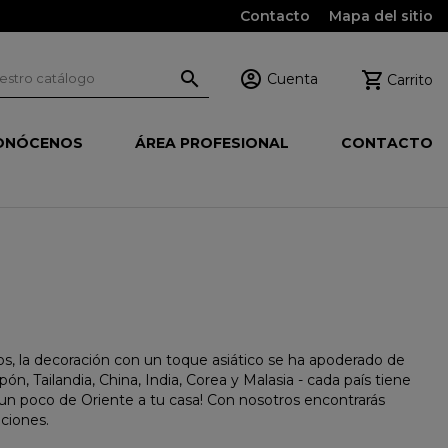
Contacto
Mapa del sitio



Cuenta
Carrito
ONÓCENOS
ÁREA PROFESIONAL
CONTACTO
ños, la decoración con un toque asiático se ha apoderado de
ón, Tailandia, China, India, Corea y Malasia - cada país tiene
 un poco de Oriente a tu casa! Con nosotros encontrarás
aciones.