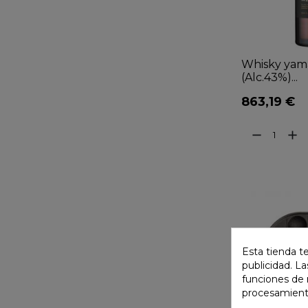
Whisky yama
(Alc.43%)...
863,19 €
remove
add
Esta tienda t
publicidad. La
funciones de 
procesamient