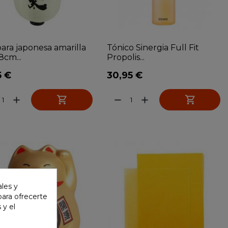
ara japonesa amarilla
Tónico Sinergia Full Fit
cm...
Propolis...
5 €
30,95 €


add
remove
add
ales y
 para ofrecerte
 y el