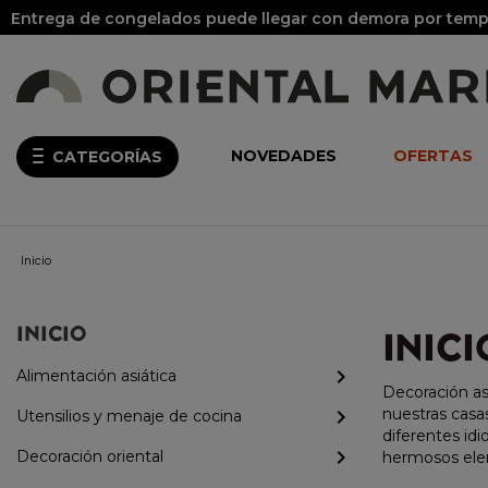
Entrega de congelados puede llegar con demora por tempo
NOVEDADES
OFERTAS
CATEGORÍAS
Inicio
INICIO
INICI
Alimentación asiática
Decoración as
nuestras casas
Utensilios y menaje de cocina
diferentes id
Decoración oriental
hermosos elem