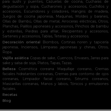
para sushi y puentes
,
Cazuelas de cocina
,
Cucharas de
degustación y sopa
,
Cucharones y accesorios
,
Cuchillos y
accesorios
,
Escurridores y coladores
,
Hangiris de madera
,
Juegos de cocina japonesa
,
Maquinas
,
Moldes y baranes
,
Ollas de Bambú
,
Ollas de metal
,
Arroceras eléctricas
,
Otros
,
Planchas
,
Palillos japoneses y accesorios
,
Pinchos de bambu
y esterillas
,
Piedras para afilar
,
Recipientes y accesorios
,
Sartenes y accesorios
,
Tablas
,
Teteras y accesorios
.
Decoración oriental
Biombos
,
Cortinas noren y tapicería
japonesa
,
Inciensos
,
Lámparas japonesas y chinas
,
Otros
,
Ropa
.
Vajilla asiática
Copas de sake
,
Cuencos
,
Envases
,
Jarras para
sake y salsa de soja
,
Platos
,
Tapas
,
Tazas
.
Belleza
Cosmética coreana
Maquillaje coreano
,
Cremas
faciales hidratantes coreanas
,
Cremas para contorno de ojos
coreanas
,
Limpiador facial coreano
,
Sérums coreanos
,
Mascarillas coreanas
,
Manos y labios
,
Tónicos y emulsiones
faciales
.
Recetas
Blog