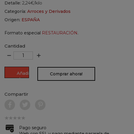
Detalle:
2,24€/kilo
Categoría:
Arroces y Derivados
Origen:
ESPAÑA
Formato especial
RESTAURACIÓN
.
Cantidad
remove
add
Añadir
Comprar ahora!
al
carrito
Compartir
Pago seguro
Web con SSL y pago mediante pasarela de