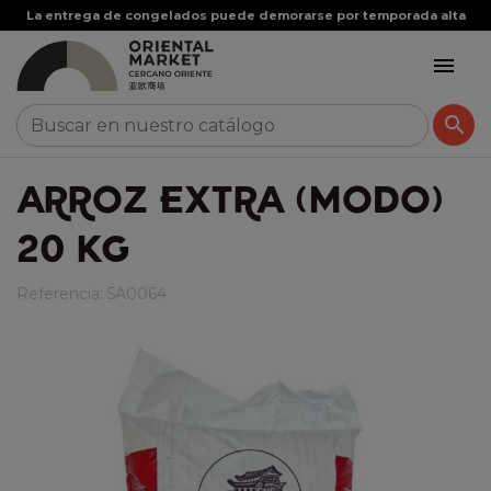
La entrega de congelados puede demorarse por temporada alta


ARROZ EXTRA (MODO)
20 KG
Referencia:
5A0064