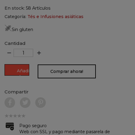
En stock:
58 Artículos
Categoría:
Tés e Infusiones asiáticas
Sin gluten
Cantidad
remove
add
Añadir
Comprar ahora!
al
carrito
Compartir
Pago seguro
Web con SSL y pago mediante pasarela de