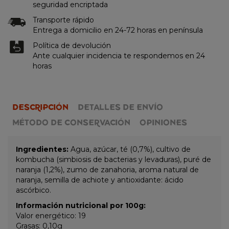
seguridad encriptada
Transporte rápido
Entrega a domicilio en 24-72 horas en península
Política de devolución
Ante cualquier incidencia te respondemos en 24
horas
DESCRIPCIÓN
DETALLES DE ENVÍO
MÉTODO DE CONSERVACIÓN
OPINIONES
Ingredientes:
Agua, azúcar, té (0,7%), cultivo de
kombucha (simbiosis de bacterias y levaduras), puré de
naranja (1,2%), zumo de zanahoria, aroma natural de
naranja, semilla de achiote y antioxidante: ácido
ascórbico.
Información nutricional por 100g:
Valor energético: 19
Grasas: 0,10g