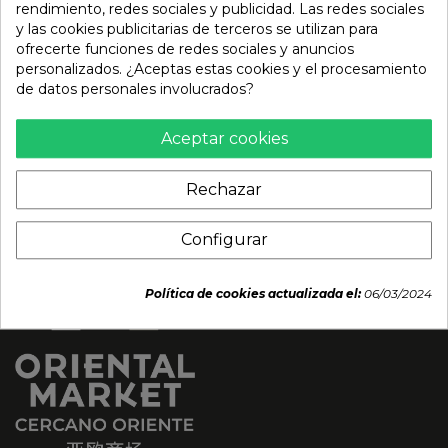
rendimiento, redes sociales y publicidad. Las redes sociales
y las cookies publicitarias de terceros se utilizan para
Té verde Gyokuro. 50 g
Te matcha polvo
ofrecerte funciones de redes sociales y anuncios
orgánico 10 Kg
personalizados. ¿Aceptas estas cookies y el procesamiento
13,95 €
488,95 €
de datos personales involucrados?
Aceptar cookies
Rechazar
Configurar
Política de cookies actualizada el:
06/03/2024