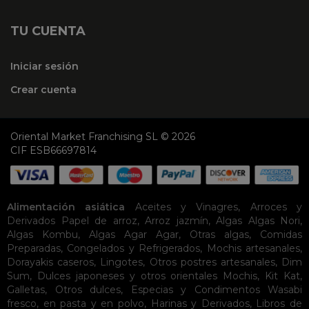
TU CUENTA
Iniciar sesión
Crear cuenta
Oriental Market Franchising SL © 2026
CIF ESB66697814
Alimentación asiática
Aceites y Vinagres
,
Arroces y
Derivados
Papel de arroz
,
Arroz jazmín
,
Algas
Algas Nori
,
Algas Kombu
,
Algas Agar Agar
,
Otras algas
,
Comidas
Preparadas
,
Congelados y Refrigerados
,
Mochis artesanales
,
Dorayakis caseros
,
Lingotes
,
Otros postres artesanales
,
Dim
Sum
,
Dulces japoneses y otros orientales
Mochis
,
Kit Kat
,
Galletas
,
Otros dulces
,
Especias y Condimentos
Wasabi
fresco, en pasta y en polvo
,
Harinas y Derivados
,
Libros de