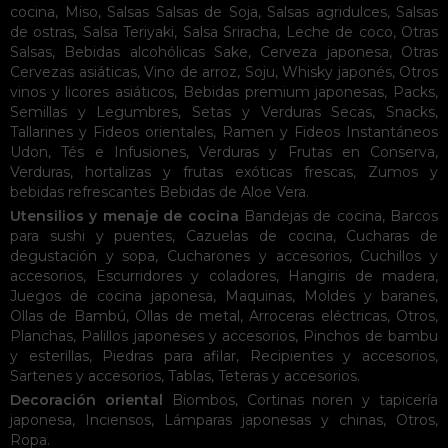
cocina
,
Miso
,
Salsas
Salsas de Soja
,
Salsas agridulces
,
Salsas
de ostras
,
Salsa Teriyaki
,
Salsa Sriracha
,
Leche de coco
,
Otras
Salsas
,
Bebidas alcohólicas
Sake
,
Cerveza japonesa
,
Otras
Cervezas asiáticas
,
Vino de arroz
,
Soju
,
Whisky japonés
,
Otros
vinos y licores asiáticos
,
Bebidas premium japonesas
,
Packs
,
Semillas y Legumbres
,
Setas y Verduras Secas
,
Snacks
,
Tallarines y Fideos orientales
,
Ramen y Fideos Instantáneos
Udon
,
Tés e Infusiones
,
Verduras y Frutas en Conserva
,
Verduras, hortalizas y frutas exóticas frescas
,
Zumos y
bebidas refrescantes
Bebidas de Aloe Vera
.
Utensilios y menaje de cocina
Bandejas de cocina
,
Barcos
para sushi y puentes
,
Cazuelas de cocina
,
Cucharas de
degustación y sopa
,
Cucharones y accesorios
,
Cuchillos y
accesorios
,
Escurridores y coladores
,
Hangiris de madera
,
Juegos de cocina japonesa
,
Maquinas
,
Moldes y baranes
,
Ollas de Bambú
,
Ollas de metal
,
Arroceras eléctricas
,
Otros
,
Planchas
,
Palillos japoneses y accesorios
,
Pinchos de bambu
y esterillas
,
Piedras para afilar
,
Recipientes y accesorios
,
Sartenes y accesorios
,
Tablas
,
Teteras y accesorios
.
Decoración oriental
Biombos
,
Cortinas noren y tapicería
japonesa
,
Inciensos
,
Lámparas japonesas y chinas
,
Otros
,
Ropa
.