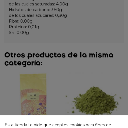
de las cuales saturadas: 4,00g
Hidratos de carbono: 3,50g
de los cuales azúcares: 0,30g
Fibra: 0,00g
Proteína: 0,01g
Sal: 0,00g
Otros productos de la misma
categoría:
Esta tienda te pide que aceptes cookies para fines de