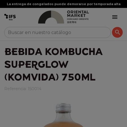
La entrega de congelados puede demorarse por temporada alta


BEBIDA KOMBUCHA
SUPERGLOW
(KOMVIDA) 750ML
Referencia:
150014