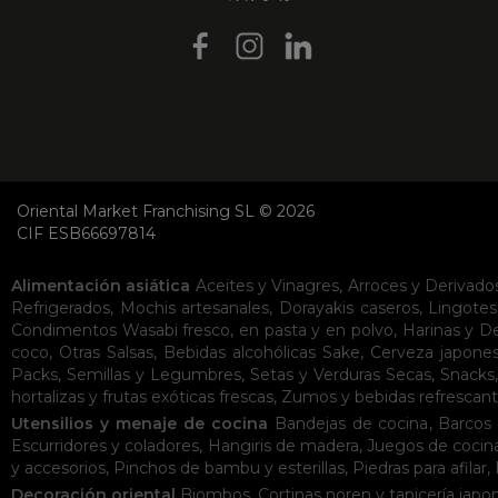
Oriental Market Franchising SL © 2026
CIF ESB66697814
Alimentación asiática
Aceites y Vinagres
,
Arroces y Derivado
Refrigerados
,
Mochis artesanales
,
Dorayakis caseros
,
Lingotes
Condimentos
Wasabi fresco, en pasta y en polvo
,
Harinas y D
coco
,
Otras Salsas
,
Bebidas alcohólicas
Sake
,
Cerveza japone
Packs
,
Semillas y Legumbres
,
Setas y Verduras Secas
,
Snacks
hortalizas y frutas exóticas frescas
,
Zumos y bebidas refrescan
Utensilios y menaje de cocina
Bandejas de cocina
,
Barcos 
Escurridores y coladores
,
Hangiris de madera
,
Juegos de cocin
y accesorios
,
Pinchos de bambu y esterillas
,
Piedras para afilar
,
Decoración oriental
Biombos
,
Cortinas noren y tapicería japo