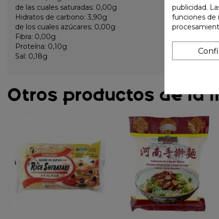
de las cuales saturadas: 0,00g
publicidad. La
Hidratos de carbono: 3,90g
funciones de 
de los cuales azúcares: 0,00g
procesamient
Fibra: 0,00g
Proteína: 0,10g
Conf
Sal: 0,18g
Otros productos de la 