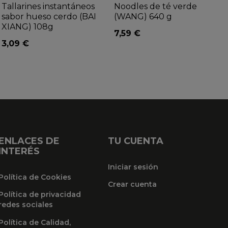
Tallarines instantáneos
Noodles de té verde
sabor hueso cerdo (BAI
(WANG) 640 g
XIANG) 108g
7,59 €
3,09 €
ENLACES DE
TU CUENTA
INTERÉS
Iniciar sesión
Política de Cookies
Crear cuenta
Política de privacidad
redes sociales
Política de Calidad,