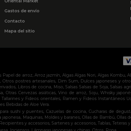
Oriental Market
Gastos de envío
Contacto
Mapa del sitio
s
Papel de arroz
,
Arroz jazmín
,
Algas
Algas Nori
,
Algas Kombu
,
A
,
Otros postres artesanales
,
Dim Sum
,
Dulces japoneses y otro
erivados
,
Libros de cocina
,
Miso
,
Salsas
Salsas de Soja
,
Salsas agr
sa
,
Otras Cervezas asiáticas
,
Vino de arroz
,
Soju
,
Whisky japoné
,
Tallarines y Fideos orientales
,
Ramen y Fideos Instantáneos
U
tes
Bebidas de Aloe Vera
.
para sushi y puentes
,
Cazuelas de cocina
,
Cucharas de degust
a japonesa
,
Maquinas
,
Moldes y baranes
,
Ollas de Bambú
,
Ollas 
Recipientes y accesorios
,
Sartenes y accesorios
,
Tablas
,
Teteras y
nesa
,
Inciensos
,
Lámparas japonesas y chinas
,
Otros
,
Ropa
.