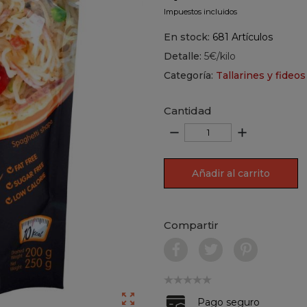
Impuestos incluidos
En stock:
681 Artículos
Detalle:
5€/kilo
Categoría:
Tallarines y fideos
Cantidad
remove
add
Añadir al carrito
Compartir

Pago seguro