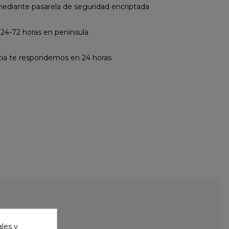
diante pasarela de seguridad encriptada
 24-72 horas en península
cia te respondemos en 24 horas
ales y