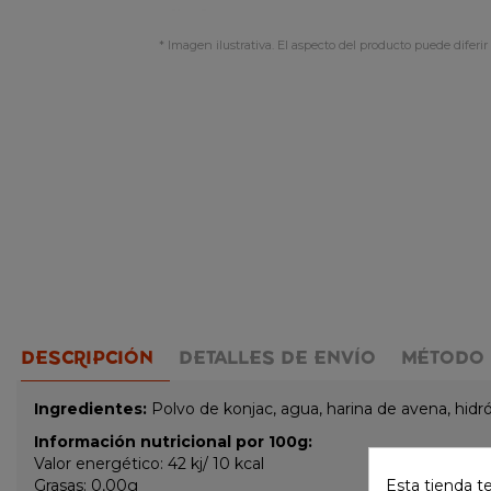
* Imagen ilustrativa. El aspecto del producto puede diferir 
DESCRIPCIÓN
DETALLES DE ENVÍO
MÉTODO 
Ingredientes:
Polvo de konjac, agua, harina de avena, hidró
Información nutricional por 100g:
Valor energético: 42 kj/ 10 kcal
Grasas: 0,00g
Esta tienda t