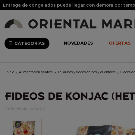
Entrega de congelados puede llegar con demora por tempo
NOVEDADES
OFERTAS
CATEGORÍAS
Inicio
Alimentación asiática
Tallarines y fideos chinos y orientales
Fideos d



FIDEOS DE KONJAC (HET
Referencia:
326002