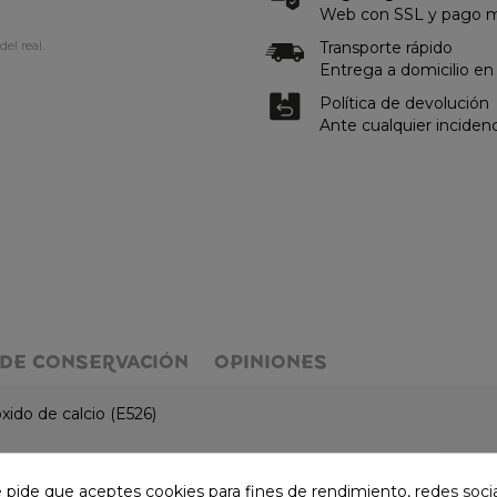
Web con SSL y pago me
Transporte rápido
del real.
Entrega a domicilio en
Política de devolución
Ante cualquier inciden
DE CONSERVACIÓN
OPINIONES
xido de calcio (E526)
e pide que aceptes cookies para fines de rendimiento, redes soci