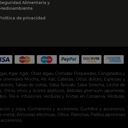
Seguridad Alimentaria y
Medioambiente
Política de privacidad
lgas Agar Agar
,
Otras algas
,
Comidas Preparadas
,
Congelados y
s orientales
Mochis
,
Kit Kat
,
Galletas
,
Otros dulces
,
Especias y
idulces
,
Salsas de ostras
,
Salsa Teriyaki
,
Salsa Sriracha
,
Leche de
s
,
Otros vinos y licores asiáticos
,
Bebidas premium japonesas
,
don
,
Tés e Infusiones
,
Verduras y Frutas en Conserva
,
Verduras,
ación y sopa
,
Cucharones y accesorios
,
Cuchillos y accesorios
,
de metal
,
Arroceras eléctricas
,
Otros
,
Planchas
,
Palillos japoneses
 accesorios
.