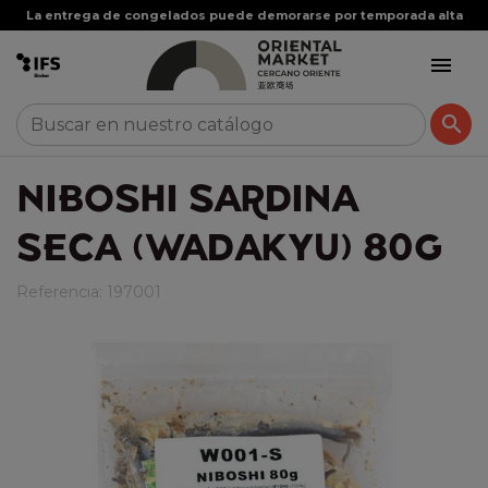
La entrega de congelados puede demorarse por temporada alta


NIBOSHI SARDINA
SECA (WADAKYU) 80G
Referencia:
197001