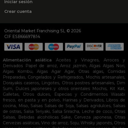
Iniciar sesión
Crear cuenta
Oriental Market Franchising SL © 2026
CIF ESB66697814
Alimentación asiática
Aceites y Vinagres
,
Arroces y
Derivados
Papel de arroz
,
Arroz jazmín
,
Algas
Algas Nori
,
Algas Kombu
,
Algas Agar Agar
,
Otras algas
,
Comidas
Preparadas
,
Congelados y Refrigerados
,
Mochis artesanales
,
Dorayakis caseros
,
Lingotes
,
Otros postres artesanales
,
Dim
Sum
,
Dulces japoneses y otros orientales
Mochis
,
Kit Kat
,
Galletas
,
Otros dulces
,
Especias y Condimentos
Wasabi
fresco, en pasta y en polvo
,
Harinas y Derivados
,
Libros de
cocina
,
Miso
,
Salsas
Salsas de Soja
,
Salsas agridulces
,
Salsas
de ostras
,
Salsa Teriyaki
,
Salsa Sriracha
,
Leche de coco
,
Otras
Salsas
,
Bebidas alcohólicas
Sake
,
Cerveza japonesa
,
Otras
Cervezas asiáticas
,
Vino de arroz
,
Soju
,
Whisky japonés
,
Otros