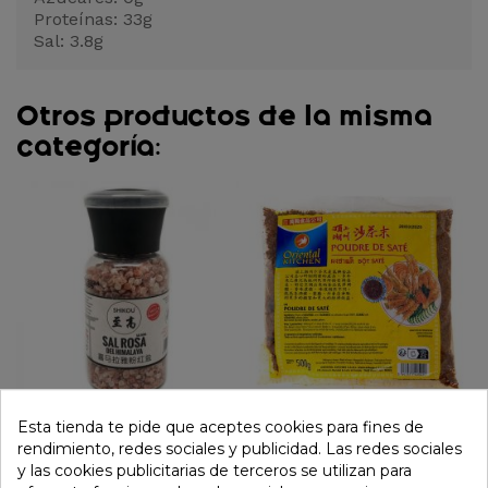
Proteínas: 33g
Sal: 3.8g
Otros productos de la misma
categoría:
Esta tienda te pide que aceptes cookies para fines de
Sal Rosa del Himalaya
Polvo de sate (ORIENTAL
rendimiento, redes sociales y publicidad. Las redes sociales
(SHIKOU) 390g
KITCHEN) 500g
y las cookies publicitarias de terceros se utilizan para