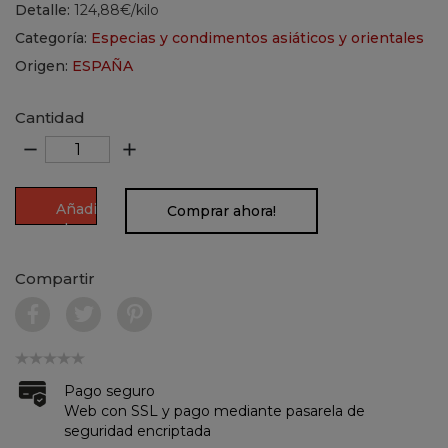
Detalle:
124,88€/kilo
Categoría:
Especias y condimentos asiáticos y orientales
Origen:
ESPAÑA
Cantidad
remove
add
Añadir
Comprar ahora!
al
carrito
Compartir
Pago seguro
Web con SSL y pago mediante pasarela de
seguridad encriptada