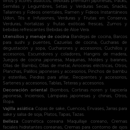
vinos y licores asiáticos
,
Bebidas premium japonesas
,
Packs
,
Semillas y Legumbres
,
Setas y Verduras Secas
,
Snacks
,
Tallarines y Fideos orientales
,
Ramen y Fideos Instantáneos
Udon
,
Tés e Infusiones
,
Verduras y Frutas en Conserva
,
Verduras, hortalizas y frutas exóticas frescas
,
Zumos y
bebidas refrescantes
Bebidas de Aloe Vera
.
Utensilios y menaje de cocina
Bandejas de cocina
,
Barcos
para sushi y puentes
,
Cazuelas de cocina
,
Cucharas de
degustación y sopa
,
Cucharones y accesorios
,
Cuchillos y
accesorios
,
Escurridores y coladores
,
Hangiris de madera
,
Juegos de cocina japonesa
,
Maquinas
,
Moldes y baranes
,
Ollas de Bambú
,
Ollas de metal
,
Arroceras eléctricas
,
Otros
,
Planchas
,
Palillos japoneses y accesorios
,
Pinchos de bambu
y esterillas
,
Piedras para afilar
,
Recipientes y accesorios
,
Sartenes y accesorios
,
Tablas
,
Teteras y accesorios
.
Decoración oriental
Biombos
,
Cortinas noren y tapicería
japonesa
,
Inciensos
,
Lámparas japonesas y chinas
,
Otros
,
Ropa
.
Vajilla asiática
Copas de sake
,
Cuencos
,
Envases
,
Jarras para
sake y salsa de soja
,
Platos
,
Tapas
,
Tazas
.
Belleza
Cosmética coreana
Maquillaje coreano
,
Cremas
faciales hidratantes coreanas
,
Cremas para contorno de ojos