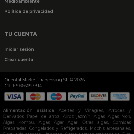
Medioambiente
Política de privacidad
TU CUENTA
Iniciar sesión
Crear cuenta
Oriental Market Franchising SL © 2026
CIF ESB66697814
Alimentación asiática
Aceites y Vinagres
,
Arroces y
Derivados
Papel de arroz
,
Arroz jazmín
,
Algas
Algas Nori
,
Algas Kombu
,
Algas Agar Agar
,
Otras algas
,
Comidas
Preparadas
,
Congelados y Refrigerados
,
Mochis artesanales
,