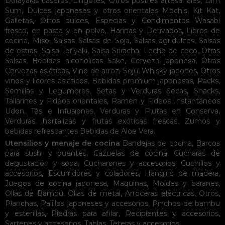
Dorayakis caseros
,
Lingotes
,
Otros postres artesanales
,
Dim
Sum
,
Dulces japoneses y otros orientales
Mochis
,
Kit Kat
,
Galletas
,
Otros dulces
,
Especias y Condimentos
Wasabi
fresco, en pasta y en polvo
,
Harinas y Derivados
,
Libros de
cocina
,
Miso
,
Salsas
Salsas de Soja
,
Salsas agridulces
,
Salsas
de ostras
,
Salsa Teriyaki
,
Salsa Sriracha
,
Leche de coco
,
Otras
Salsas
,
Bebidas alcohólicas
Sake
,
Cerveza japonesa
,
Otras
Cervezas asiáticas
,
Vino de arroz
,
Soju
,
Whisky japonés
,
Otros
vinos y licores asiáticos
,
Bebidas premium japonesas
,
Packs
,
Semillas y Legumbres
,
Setas y Verduras Secas
,
Snacks
,
Tallarines y Fideos orientales
,
Ramen y Fideos Instantáneos
Udon
,
Tés e Infusiones
,
Verduras y Frutas en Conserva
,
Verduras, hortalizas y frutas exóticas frescas
,
Zumos y
bebidas refrescantes
Bebidas de Aloe Vera
.
Utensilios y menaje de cocina
Bandejas de cocina
,
Barcos
para sushi y puentes
,
Cazuelas de cocina
,
Cucharas de
degustación y sopa
,
Cucharones y accesorios
,
Cuchillos y
accesorios
,
Escurridores y coladores
,
Hangiris de madera
,
Juegos de cocina japonesa
,
Maquinas
,
Moldes y baranes
,
Ollas de Bambú
,
Ollas de metal
,
Arroceras eléctricas
,
Otros
,
Planchas
,
Palillos japoneses y accesorios
,
Pinchos de bambu
y esterillas
,
Piedras para afilar
,
Recipientes y accesorios
,
Sartenes y accesorios
,
Tablas
,
Teteras y accesorios
.