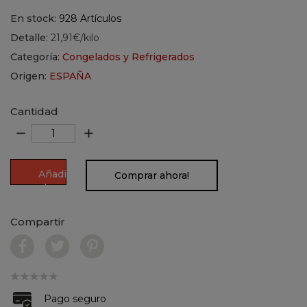
En stock:
928 Artículos
Detalle:
21,91€/kilo
Categoría:
Congelados y Refrigerados
Origen:
ESPAÑA
Cantidad
remove
add
Añadir
Comprar ahora!
al
carrito
Compartir
Pago seguro