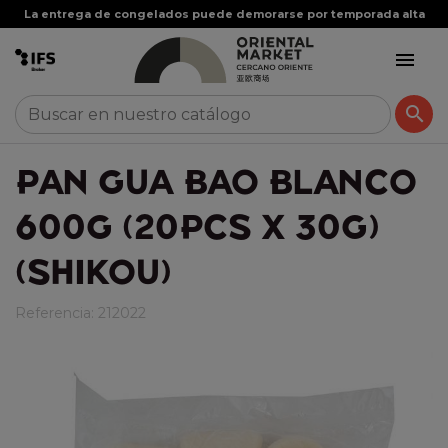
La entrega de congelados puede demorarse por temporada alta


PAN GUA BAO BLANCO
600G (20PCS X 30G)
(SHIKOU)
Referencia:
212022