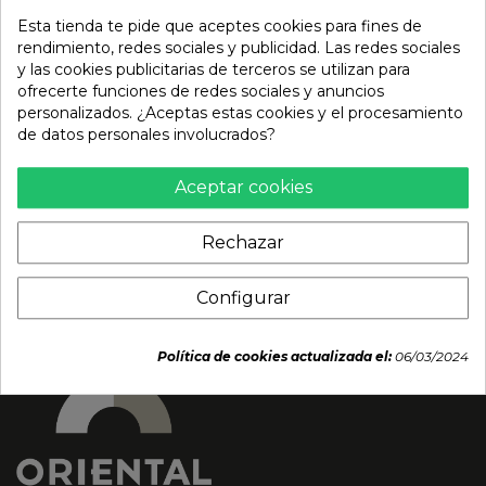
Esta tienda te pide que aceptes cookies para fines de
rendimiento, redes sociales y publicidad. Las redes sociales
y las cookies publicitarias de terceros se utilizan para
ofrecerte funciones de redes sociales y anuncios
Gyoza langostino y
Alitas de Pollo con
personalizados. ¿Aceptas estas cookies y el procesamiento
cebollino 400g
Sésamo Picante
de datos personales involucrados?
(AJINOMOTO) 1kg
11,89 €
Aceptar cookies
36,69 €
Rechazar
Configurar
Política de cookies actualizada el:
06/03/2024