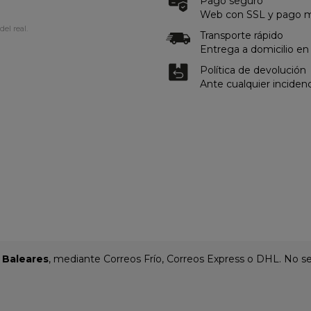
Pago seguro
Web con SSL y pago me
del real.
Transporte rápido
Entrega a domicilio en
Política de devolución
Ante cualquier inciden
y Baleares
, mediante Correos Frío, Correos Express o DHL. No se 