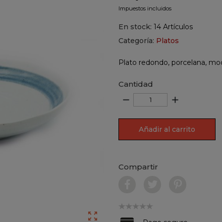
Impuestos incluidos
En stock:
14 Artículos
Categoría:
Platos
Plato redondo, porcelana, mo
Cantidad
remove
add
Añadir al carrito
Compartir
