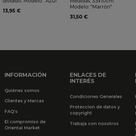
dividido. Modelo: "Azul"
Medidas: 33x10cm.
Modelo: "Marrón"
13,95 €
31,50 €
INFORMACIÓN
ENLACES DE
INTERÉS
Quiénes somos
Condiciones Generales
Clientes y Marcas
Proteccion de datos y
FAQ's
copyright
El compromiso de
Trabaja con nosotros
Oriental Market