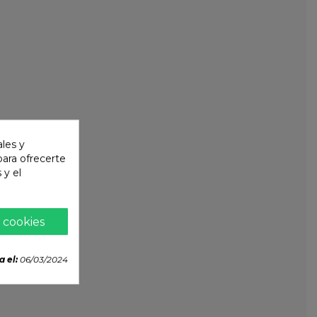
ales y
 para ofrecerte
 y el
 cookies
a el:
06/03/2024