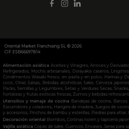
Oriental Market Franchising SL © 2026
CIF ESB66697814
Alimentación asiática
Aceites y Vinagres
,
Arroces y Derivado
Refrigerados
,
Mochis artesanales
,
Dorayakis caseros
,
Lingotes
Condimentos
Wasabi fresco, en pasta y en polvo
,
Harinas y D
coco
,
Otras Salsas
,
Bebidas alcohólicas
Sake
,
Cerveza japone
Packs
,
Semillas y Legumbres
,
Setas y Verduras Secas
,
Snacks
hortalizas y frutas exóticas frescas
,
Zumos y bebidas refrescan
Utensilios y menaje de cocina
Bandejas de cocina
,
Barcos 
Escurridores y coladores
,
Hangiris de madera
,
Juegos de cocin
y accesorios
,
Pinchos de bambu y esterillas
,
Piedras para afilar
,
Decoración oriental
Biombos
,
Cortinas noren y tapicería japo
Vajilla asiática
Copas de sake
,
Cuencos
,
Envases
,
Jarras para s