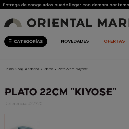
Entrega de congelados puede llegar con demora por tempo
NOVEDADES
OFERTAS
CATEGORÍAS
Inicio
Vajilla asiática
Platos
Plato 22cm "Kiyose"



PLATO 22CM "KIYOSE"
Referencia:
J22720