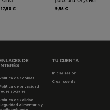
"Ginsai"
porcelana "Onyx Noir"
17,96 €
9,95 €
ENLACES DE
TU CUENTA
INTERÉS
Iniciar sesión
Política de Cookies
Crear cuenta
Política de privacidad
redes sociales
Política de Calidad,
Seguridad Alimentaria y
Medioambiente