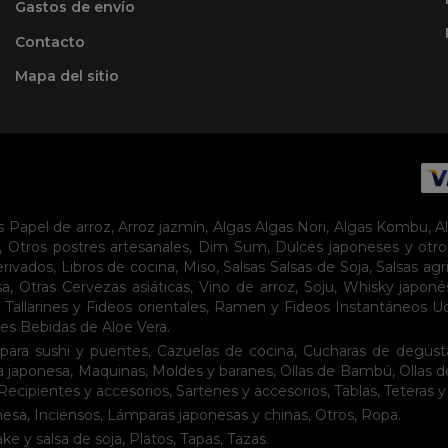
Gastos de envío
Contacto
Mapa del sitio
s
Papel de arroz
,
Arroz jazmín
,
Algas
Algas Nori
,
Algas Kombu
,
A
,
Otros postres artesanales
,
Dim Sum
,
Dulces japoneses y otro
erivados
,
Libros de cocina
,
Miso
,
Salsas
Salsas de Soja
,
Salsas agr
sa
,
Otras Cervezas asiáticas
,
Vino de arroz
,
Soju
,
Whisky japoné
,
Tallarines y Fideos orientales
,
Ramen y Fideos Instantáneos
U
tes
Bebidas de Aloe Vera
.
para sushi y puentes
,
Cazuelas de cocina
,
Cucharas de degust
a japonesa
,
Maquinas
,
Moldes y baranes
,
Ollas de Bambú
,
Ollas 
Recipientes y accesorios
,
Sartenes y accesorios
,
Tablas
,
Teteras y
nesa
,
Inciensos
,
Lámparas japonesas y chinas
,
Otros
,
Ropa
.
ake y salsa de soja
,
Platos
,
Tapas
,
Tazas
.