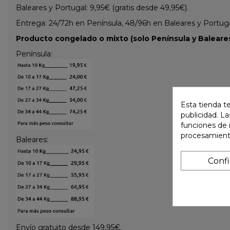
Baleares y Portugal: 9,95€ (gratis desde 49,95€).
Entrega: 24/72h en Península, 48/96h en Baleares y Portugal 
Producto congelado o mixto (solo Península y Baleares
Península:
Esta tienda t
publicidad. La
funciones de 
procesamient
Baleares:
Conf
Envío gratuito desde 149,95€.