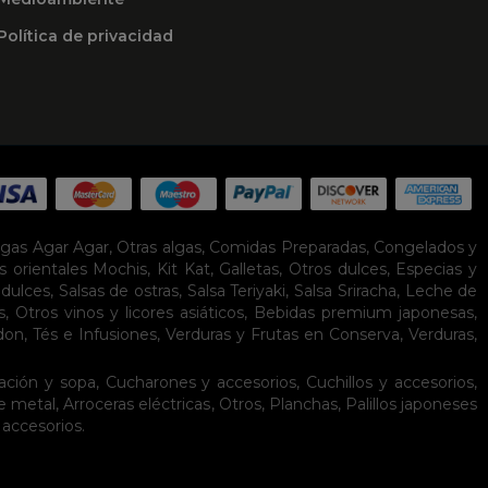
Política de privacidad
lgas Agar Agar
,
Otras algas
,
Comidas Preparadas
,
Congelados y
s orientales
Mochis
,
Kit Kat
,
Galletas
,
Otros dulces
,
Especias y
idulces
,
Salsas de ostras
,
Salsa Teriyaki
,
Salsa Sriracha
,
Leche de
s
,
Otros vinos y licores asiáticos
,
Bebidas premium japonesas
,
don
,
Tés e Infusiones
,
Verduras y Frutas en Conserva
,
Verduras,
ación y sopa
,
Cucharones y accesorios
,
Cuchillos y accesorios
,
de metal
,
Arroceras eléctricas
,
Otros
,
Planchas
,
Palillos japoneses
 accesorios
.