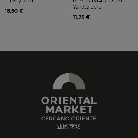
"glassy azul"
Porcelana 41x11,5cm -
Yaketa ocre
18,50 €
11,95 €