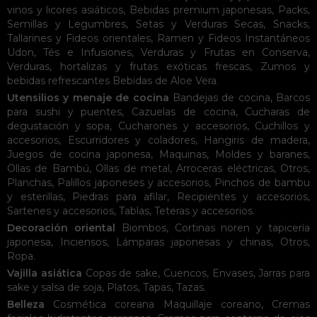
vinos y licores asiáticos
,
Bebidas premium japonesas
,
Packs
,
Semillas y Legumbres
,
Setas y Verduras Secas
,
Snacks
,
Tallarines y Fideos orientales
,
Ramen y Fideos Instantáneos
Udon
,
Tés e Infusiones
,
Verduras y Frutas en Conserva
,
Verduras, hortalizas y frutas exóticas frescas
,
Zumos y
bebidas refrescantes
Bebidas de Aloe Vera
.
Utensilios y menaje de cocina
Bandejas de cocina
,
Barcos
para sushi y puentes
,
Cazuelas de cocina
,
Cucharas de
degustación y sopa
,
Cucharones y accesorios
,
Cuchillos y
accesorios
,
Escurridores y coladores
,
Hangiris de madera
,
Juegos de cocina japonesa
,
Maquinas
,
Moldes y baranes
,
Ollas de Bambú
,
Ollas de metal
,
Arroceras eléctricas
,
Otros
,
Planchas
,
Palillos japoneses y accesorios
,
Pinchos de bambu
y esterillas
,
Piedras para afilar
,
Recipientes y accesorios
,
Sartenes y accesorios
,
Tablas
,
Teteras y accesorios
.
Decoración oriental
Biombos
,
Cortinas noren y tapicería
japonesa
,
Inciensos
,
Lámparas japonesas y chinas
,
Otros
,
Ropa
.
Vajilla asiática
Copas de sake
,
Cuencos
,
Envases
,
Jarras para
sake y salsa de soja
,
Platos
,
Tapas
,
Tazas
.
Belleza
Cosmética coreana
Maquillaje coreano
,
Cremas