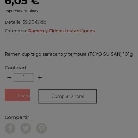
6,05 €
Impuestos incluidos
Detalle:
59,90€/kilo
Categoría:
Ramen y Fideos Instantáneos
Ramen cup trigo sarraceno y tempura (TOYO SUISAN) 101g
Cantidad
remove
add
Añadir
Comprar ahora!
al
carrito
Compartir