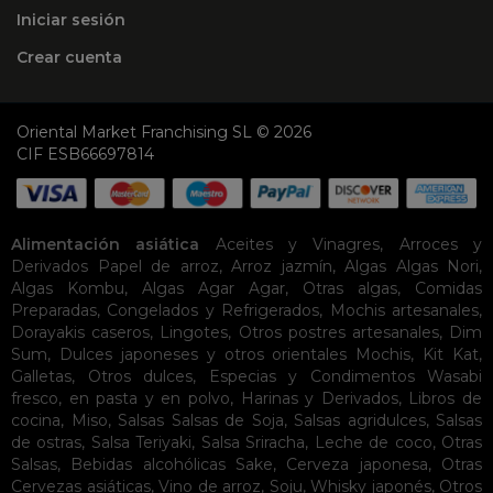
Iniciar sesión
Crear cuenta
Oriental Market Franchising SL © 2026
CIF ESB66697814
Alimentación asiática
Aceites y Vinagres
,
Arroces y
Derivados
Papel de arroz
,
Arroz jazmín
,
Algas
Algas Nori
,
Algas Kombu
,
Algas Agar Agar
,
Otras algas
,
Comidas
Preparadas
,
Congelados y Refrigerados
,
Mochis artesanales
,
Dorayakis caseros
,
Lingotes
,
Otros postres artesanales
,
Dim
Sum
,
Dulces japoneses y otros orientales
Mochis
,
Kit Kat
,
Galletas
,
Otros dulces
,
Especias y Condimentos
Wasabi
fresco, en pasta y en polvo
,
Harinas y Derivados
,
Libros de
cocina
,
Miso
,
Salsas
Salsas de Soja
,
Salsas agridulces
,
Salsas
de ostras
,
Salsa Teriyaki
,
Salsa Sriracha
,
Leche de coco
,
Otras
Salsas
,
Bebidas alcohólicas
Sake
,
Cerveza japonesa
,
Otras
Cervezas asiáticas
,
Vino de arroz
,
Soju
,
Whisky japonés
,
Otros