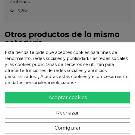
Proteínas:
Sal: 6,26g
Otros productos de la misma
categoría:
Esta tienda te pide que aceptes cookies para fines de
rendimiento, redes sociales y publicidad. Las redes sociales
y las cookies publicitarias de terceros se utilizan para
ofrecerte funciones de redes sociales y anuncios
personalizados. ¿Aceptas estas cookies y el procesamiento
de datos personales involucrados?
Aceptar cookies
Rechazar
Ramen buldak Jajang
Ramen Buldak pollo
Stir-Fried L
sopa picante (SAMYANG)
Configurar
cup(SAMYANG) 105g
725g