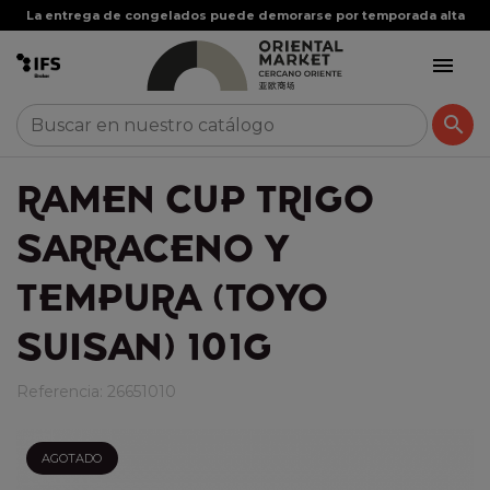
La entrega de congelados puede demorarse por temporada alta


RAMEN CUP TRIGO
SARRACENO Y
TEMPURA (TOYO
SUISAN) 101G
Referencia:
26651010
AGOTADO