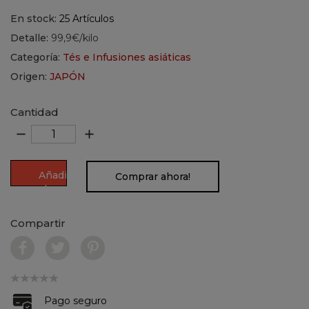
En stock:
25 Artículos
Detalle:
99,9€/kilo
Categoría:
Tés e Infusiones asiáticas
Origen:
JAPÓN
Cantidad
remove
add
Añadir
Comprar ahora!
al
carrito
Compartir
Pago seguro