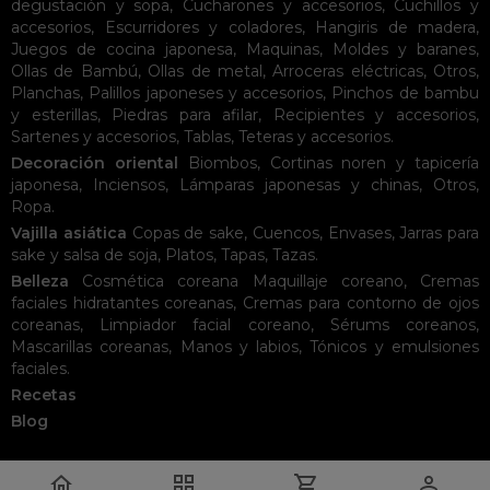
degustación y sopa
,
Cucharones y accesorios
,
Cuchillos y
accesorios
,
Escurridores y coladores
,
Hangiris de madera
,
Juegos de cocina japonesa
,
Maquinas
,
Moldes y baranes
,
Ollas de Bambú
,
Ollas de metal
,
Arroceras eléctricas
,
Otros
,
Planchas
,
Palillos japoneses y accesorios
,
Pinchos de bambu
y esterillas
,
Piedras para afilar
,
Recipientes y accesorios
,
Sartenes y accesorios
,
Tablas
,
Teteras y accesorios
.
Decoración oriental
Biombos
,
Cortinas noren y tapicería
japonesa
,
Inciensos
,
Lámparas japonesas y chinas
,
Otros
,
Ropa
.
Vajilla asiática
Copas de sake
,
Cuencos
,
Envases
,
Jarras para
sake y salsa de soja
,
Platos
,
Tapas
,
Tazas
.
Belleza
Cosmética coreana
Maquillaje coreano
,
Cremas
faciales hidratantes coreanas
,
Cremas para contorno de ojos
coreanas
,
Limpiador facial coreano
,
Sérums coreanos
,
Mascarillas coreanas
,
Manos y labios
,
Tónicos y emulsiones
faciales
.
Recetas
Blog



