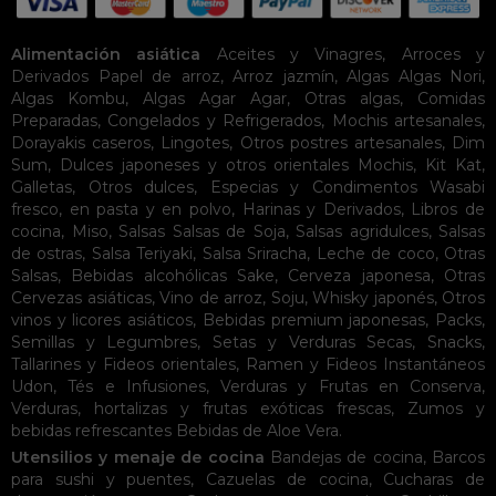
Alimentación asiática
Aceites y Vinagres
,
Arroces y
Derivados
Papel de arroz
,
Arroz jazmín
,
Algas
Algas Nori
,
Algas Kombu
,
Algas Agar Agar
,
Otras algas
,
Comidas
Preparadas
,
Congelados y Refrigerados
,
Mochis artesanales
,
Dorayakis caseros
,
Lingotes
,
Otros postres artesanales
,
Dim
Sum
,
Dulces japoneses y otros orientales
Mochis
,
Kit Kat
,
Galletas
,
Otros dulces
,
Especias y Condimentos
Wasabi
fresco, en pasta y en polvo
,
Harinas y Derivados
,
Libros de
cocina
,
Miso
,
Salsas
Salsas de Soja
,
Salsas agridulces
,
Salsas
de ostras
,
Salsa Teriyaki
,
Salsa Sriracha
,
Leche de coco
,
Otras
Salsas
,
Bebidas alcohólicas
Sake
,
Cerveza japonesa
,
Otras
Cervezas asiáticas
,
Vino de arroz
,
Soju
,
Whisky japonés
,
Otros
vinos y licores asiáticos
,
Bebidas premium japonesas
,
Packs
,
Semillas y Legumbres
,
Setas y Verduras Secas
,
Snacks
,
Tallarines y Fideos orientales
,
Ramen y Fideos Instantáneos
Udon
,
Tés e Infusiones
,
Verduras y Frutas en Conserva
,
Verduras, hortalizas y frutas exóticas frescas
,
Zumos y
bebidas refrescantes
Bebidas de Aloe Vera
.
Utensilios y menaje de cocina
Bandejas de cocina
,
Barcos
para sushi y puentes
,
Cazuelas de cocina
,
Cucharas de