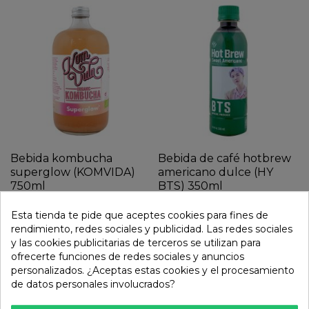
Bebida kombucha
Bebida de café hotbrew
superglow (KOMVIDA)
americano dulce (HY
750ml
BTS) 350ml
9,89 €
3,05 €
Esta tienda te pide que aceptes cookies para fines de
rendimiento, redes sociales y publicidad. Las redes sociales
y las cookies publicitarias de terceros se utilizan para
ofrecerte funciones de redes sociales y anuncios
personalizados. ¿Aceptas estas cookies y el procesamiento
de datos personales involucrados?