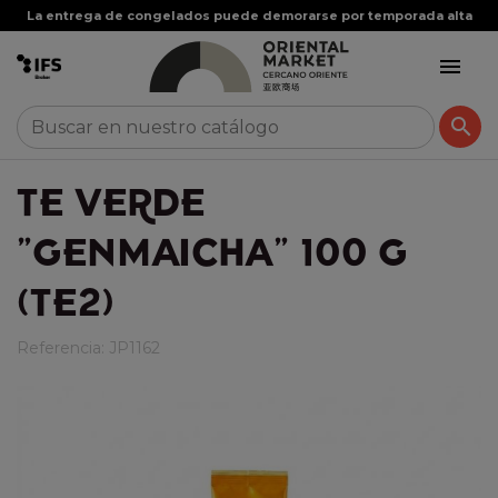
La entrega de congelados puede demorarse por temporada alta


TE VERDE
"GENMAICHA" 100 G
(TE2)
Referencia:
JP1162