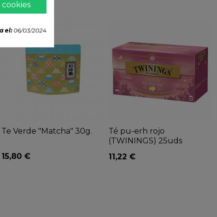
 cookies
a el:
06/03/2024
Te Verde "Matcha" 30g.
Té pu-erh rojo
(TWININGS) 25uds
15,80 €
11,22 €