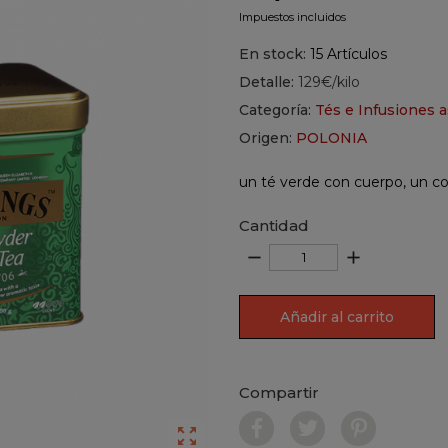
Impuestos incluidos
En stock:
15 Artículos
Detalle:
129€/kilo
Categoría:
Tés e Infusiones a
Origen:
POLONIA
un té verde con cuerpo, un co
Cantidad
remove
add
Añadir al carrito
Compartir
