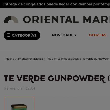
Entrega de congelados puede llegar con demora por tempo
NOVEDADES
OFERTAS
CATEGORÍAS
Inicio
Alimentación asiática
Tés e Infusiones asiáticas
Te verde gunpowder



TE VERDE GUNPOWDER (
Referencia:
132051