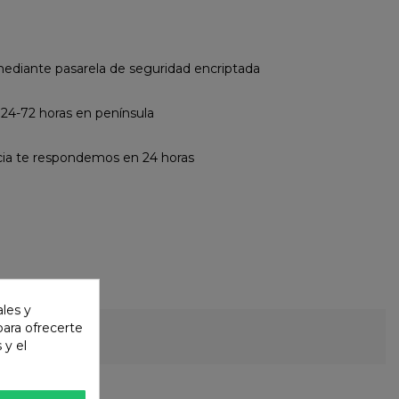
diante pasarela de seguridad encriptada
 24-72 horas en península
cia te respondemos en 24 horas
ales y
 para ofrecerte
 y el