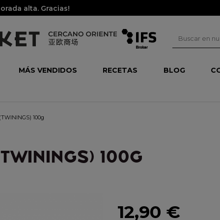
rada alta. Gracias!
MÁS VENDIDOS
RECETAS
BLOG
C
 (TWININGS) 100g
TWININGS) 100G
12,90 €