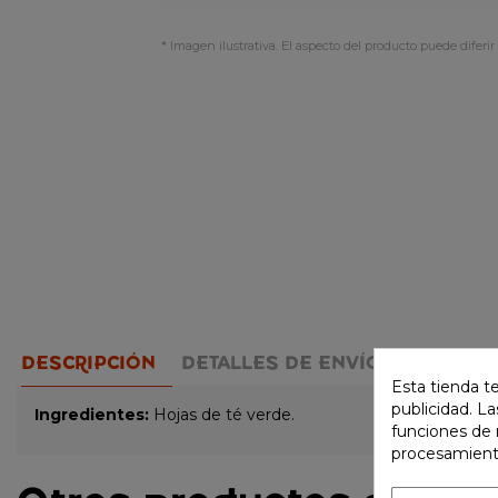
* Imagen ilustrativa. El aspecto del producto puede diferir 
DESCRIPCIÓN
DETALLES DE ENVÍO
MÉTODO 
Esta tienda t
publicidad. La
Ingredientes:
Hojas de té verde.
funciones de 
procesamient