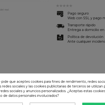
del real.
Pago seguro
Web con SSL y pago me
Transporte rápido
Entrega a domicilio en
Política de devolución
Ante cualquier inciden
DE CONSERVACIÓN
OPINIONES
e pide que aceptes cookies para fines de rendimiento, redes soci
s redes sociales y las cookies publicitarias de terceros se utilizan
redes sociales y anuncios personalizados. ¿Aceptas estas cookies
o de datos personales involucrados?