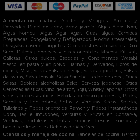
Alimentación asiática
Aceites y Vinagres
,
Arroces y
Derivados
Papel de arroz
,
Arroz jazmín
,
Algas
Algas Nori
,
Algas Kombu
,
Algas Agar Agar
,
Otras algas
,
Comidas
Preparadas
,
Congelados y Refrigerados
,
Mochis artesanales
,
Dorayakis caseros
,
Lingotes
,
Otros postres artesanales
,
Dim
Sum
,
Dulces japoneses y otros orientales
Mochis
,
Kit Kat
,
Galletas
,
Otros dulces
,
Especias y Condimentos
Wasabi
fresco, en pasta y en polvo
,
Harinas y Derivados
,
Libros de
cocina
,
Miso
,
Salsas
Salsas de Soja
,
Salsas agridulces
,
Salsas
de ostras
,
Salsa Teriyaki
,
Salsa Sriracha
,
Leche de coco
,
Otras
Salsas
,
Bebidas alcohólicas
Sake
,
Cerveza japonesa
,
Otras
Cervezas asiáticas
,
Vino de arroz
,
Soju
,
Whisky japonés
,
Otros
vinos y licores asiáticos
,
Bebidas premium japonesas
,
Packs
,
Semillas y Legumbres
,
Setas y Verduras Secas
,
Snacks
,
Tallarines y Fideos orientales
,
Ramen y Fideos Instantáneos
Udon
,
Tés e Infusiones
,
Verduras y Frutas en Conserva
,
Verduras, hortalizas y frutas exóticas frescas
,
Zumos y
bebidas refrescantes
Bebidas de Aloe Vera
.
Utensilios y menaje de cocina
Bandejas de cocina
,
Barcos