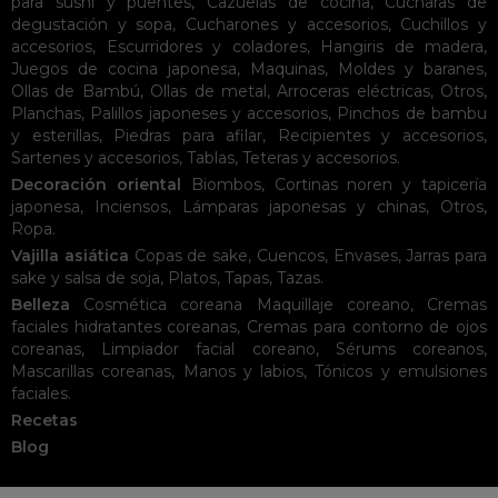
para sushi y puentes
,
Cazuelas de cocina
,
Cucharas de
degustación y sopa
,
Cucharones y accesorios
,
Cuchillos y
accesorios
,
Escurridores y coladores
,
Hangiris de madera
,
Juegos de cocina japonesa
,
Maquinas
,
Moldes y baranes
,
Ollas de Bambú
,
Ollas de metal
,
Arroceras eléctricas
,
Otros
,
Planchas
,
Palillos japoneses y accesorios
,
Pinchos de bambu
y esterillas
,
Piedras para afilar
,
Recipientes y accesorios
,
Sartenes y accesorios
,
Tablas
,
Teteras y accesorios
.
Decoración oriental
Biombos
,
Cortinas noren y tapicería
japonesa
,
Inciensos
,
Lámparas japonesas y chinas
,
Otros
,
Ropa
.
Vajilla asiática
Copas de sake
,
Cuencos
,
Envases
,
Jarras para
sake y salsa de soja
,
Platos
,
Tapas
,
Tazas
.
Belleza
Cosmética coreana
Maquillaje coreano
,
Cremas
faciales hidratantes coreanas
,
Cremas para contorno de ojos
coreanas
,
Limpiador facial coreano
,
Sérums coreanos
,
Mascarillas coreanas
,
Manos y labios
,
Tónicos y emulsiones
faciales
.
Recetas
Blog