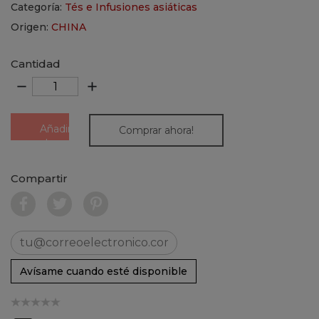
Categoría:
Tés e Infusiones asiáticas
Origen:
CHINA
Cantidad
remove
add
Añadir
Comprar ahora!
al
carrito
Compartir
Avísame cuando esté disponible