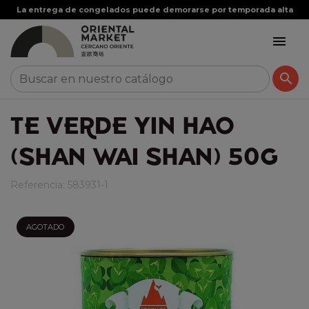
La entrega de congelados puede demorarse por temporada alta


TE VERDE YIN HAO
(SHAN WAI SHAN) 50G
Referencia:
583931-1
AGOTADO