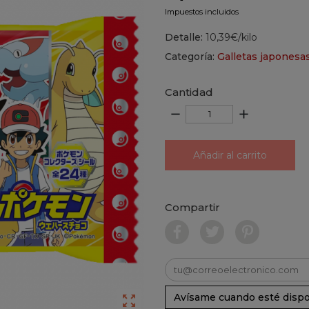
Impuestos incluidos
Detalle:
10,39€/kilo
Categoría:
Galletas japonesa
Cantidad
remove
add
Añadir al carrito
Compartir
Avísame cuando esté dispo
