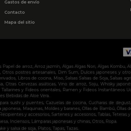
Gastos de envío
Contacto
Mapa del sitio
s
Papel de arroz
,
Arroz jazmín
,
Algas
Algas Nori
,
Algas Kombu
,
A
,
Otros postres artesanales
,
Dim Sum
,
Dulces japoneses y otro
erivados
,
Libros de cocina
,
Miso
,
Salsas
Salsas de Soja
,
Salsas agr
sa
,
Otras Cervezas asiáticas
,
Vino de arroz
,
Soju
,
Whisky japoné
,
Tallarines y Fideos orientales
,
Ramen y Fideos Instantáneos
U
tes
Bebidas de Aloe Vera
.
para sushi y puentes
,
Cazuelas de cocina
,
Cucharas de degust
a japonesa
,
Maquinas
,
Moldes y baranes
,
Ollas de Bambú
,
Ollas 
Recipientes y accesorios
,
Sartenes y accesorios
,
Tablas
,
Teteras y
nesa
,
Inciensos
,
Lámparas japonesas y chinas
,
Otros
,
Ropa
.
ake y salsa de soja
,
Platos
,
Tapas
,
Tazas
.