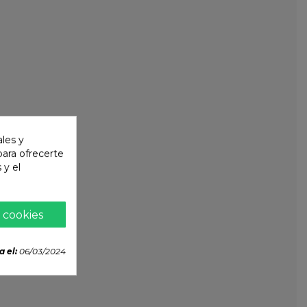
ales y
 para ofrecerte
 y el
 cookies
a el:
06/03/2024