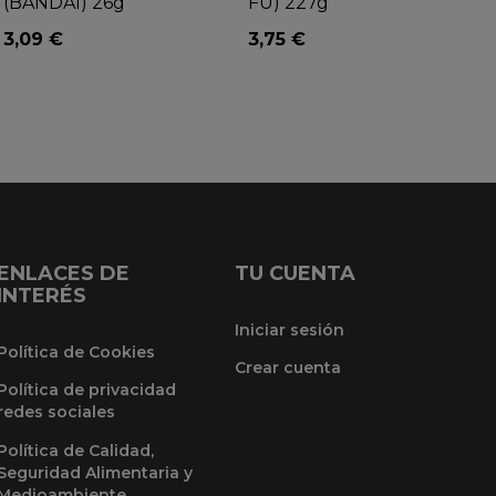
(BANDAI) 26g
FU) 227g
3,09 €
3,75 €
ENLACES DE
TU CUENTA
INTERÉS
Iniciar sesión
Política de Cookies
Crear cuenta
Política de privacidad
redes sociales
Política de Calidad,
Seguridad Alimentaria y
Medioambiente