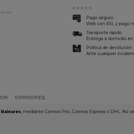
del real.
Pago seguro
Web con SSL y pago me
Transporte rápido
Entrega a domicilio en
Política de devolución
Ante cualquier inciden
IÓN
OPINIONES
y Baleares
, mediante Correos Frío, Correos Express o DHL. No se 