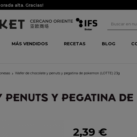
rada alta. Gracias!
MÁS VENDIDOS
RECETAS
BLOG
C
ponesas
Wafer de chocolate y penuts y pegatina de pokemon (LOTTE) 23g

 PENUTS Y PEGATINA DE
2,39 €