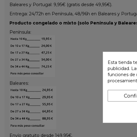
Baleares y Portugal: 9,95€ (gratis desde 49,95€).
Entrega: 24/72h en Península, 48/96h en Baleares y Portugal 
Producto congelado o mixto (solo Península y Baleares
Península:
Esta tienda t
publicidad. La
funciones de 
procesamient
Baleares:
Conf
Envío gratuito desde 149,95€.