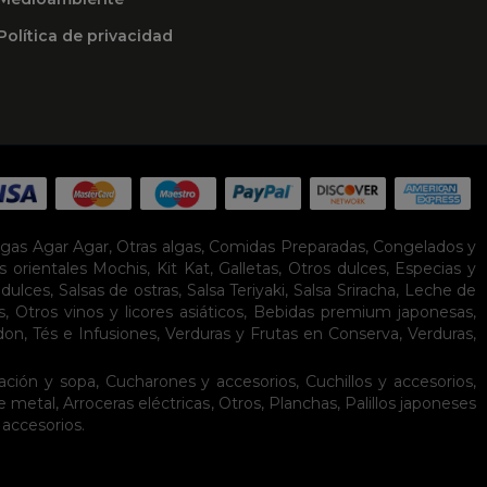
Política de privacidad
lgas Agar Agar
,
Otras algas
,
Comidas Preparadas
,
Congelados y
s orientales
Mochis
,
Kit Kat
,
Galletas
,
Otros dulces
,
Especias y
idulces
,
Salsas de ostras
,
Salsa Teriyaki
,
Salsa Sriracha
,
Leche de
s
,
Otros vinos y licores asiáticos
,
Bebidas premium japonesas
,
don
,
Tés e Infusiones
,
Verduras y Frutas en Conserva
,
Verduras,
ación y sopa
,
Cucharones y accesorios
,
Cuchillos y accesorios
,
de metal
,
Arroceras eléctricas
,
Otros
,
Planchas
,
Palillos japoneses
 accesorios
.