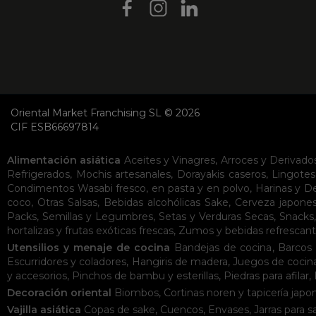
Oriental Market Franchising SL © 2026
CIF ESB66697814
Alimentación asiática
Aceites y Vinagres
,
Arroces y Derivado
Refrigerados
,
Mochis artesanales
,
Dorayakis caseros
,
Lingotes
Condimentos
Wasabi fresco, en pasta y en polvo
,
Harinas y D
coco
,
Otras Salsas
,
Bebidas alcohólicas
Sake
,
Cerveza japone
Packs
,
Semillas y Legumbres
,
Setas y Verduras Secas
,
Snacks
hortalizas y frutas exóticas frescas
,
Zumos y bebidas refrescan
Utensilios y menaje de cocina
Bandejas de cocina
,
Barcos 
Escurridores y coladores
,
Hangiris de madera
,
Juegos de cocin
y accesorios
,
Pinchos de bambu y esterillas
,
Piedras para afilar
,
Decoración oriental
Biombos
,
Cortinas noren y tapicería japo
Vajilla asiática
Copas de sake
,
Cuencos
,
Envases
,
Jarras para s