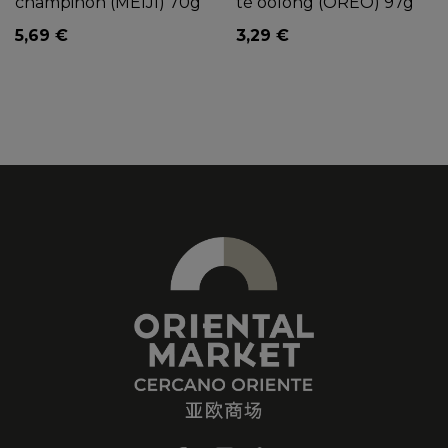
champiñón (MEIJI) 70g
té oolong (OREO) 97g
5,69 €
3,29 €