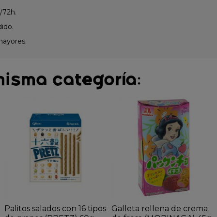
/72h.
dido.
mayores.
misma categoría:
Palitos salados con 16 tipos
Galleta rellena de crema