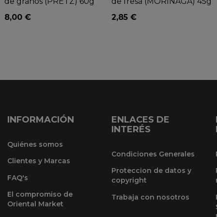
de granos (PRETZ) 60g
de fresa (MORINAGA) 45g
8,00 €
2,85 €
INFORMACIÓN
ENLACES DE
INTERÉS
Quiénes somos
Condiciones Generales
Clientes y Marcas
Proteccion de datos y
FAQ's
copyright
El compromiso de
Trabaja con nosotros
Oriental Market