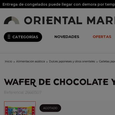
Entrega de congelados puede llegar con demora por tempo
NOVEDADES
OFERTAS
CATEGORÍAS
Inicio
Alimentación asiática
Dulces japoneses y otros orientales
Galletas ja



WAFER DE CHOCOLATE Y
Referencia:
26661507
AGOTADO