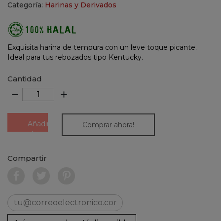
Categoría:
Harinas y Derivados
Exquisita harina de tempura con un leve toque picante.
Ideal para tus rebozados tipo Kentucky.
Cantidad
remove
add
Añadir
Comprar ahora!
al
carrito
Compartir