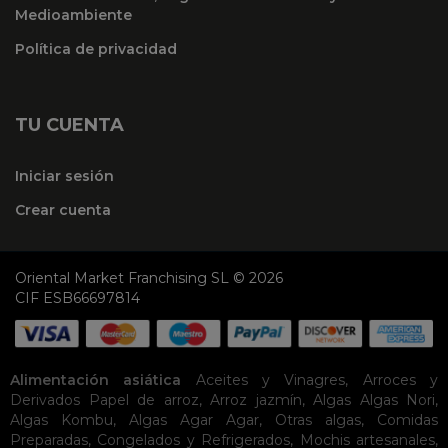
Medioambiente
Política de privacidad
TU CUENTA
Iniciar sesión
Crear cuenta
Oriental Market Franchising SL © 2026
CIF ESB66697814
Alimentación asiática
Aceites y Vinagres
,
Arroces y
Derivados
Papel de arroz
,
Arroz jazmín
,
Algas
Algas Nori
,
Algas Kombu
,
Algas Agar Agar
,
Otras algas
,
Comidas
Preparadas
,
Congelados y Refrigerados
,
Mochis artesanales
,