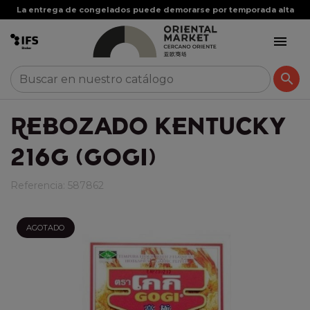
La entrega de congelados puede demorarse por temporada alta


REBOZADO KENTUCKY
216G (GOGI)
Referencia:
587862
AGOTADO