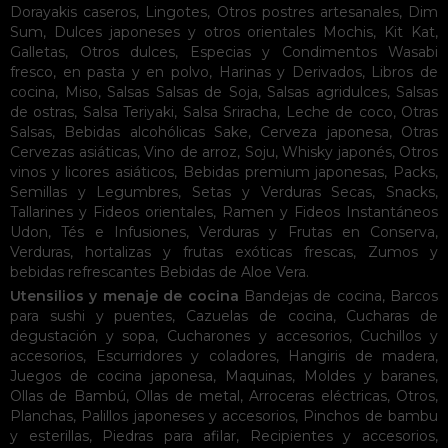
Dorayakis caseros
,
Lingotes
,
Otros postres artesanales
,
Dim
Sum
,
Dulces japoneses y otros orientales
Mochis
,
Kit Kat
,
Galletas
,
Otros dulces
,
Especias y Condimentos
Wasabi
fresco, en pasta y en polvo
,
Harinas y Derivados
,
Libros de
cocina
,
Miso
,
Salsas
Salsas de Soja
,
Salsas agridulces
,
Salsas
de ostras
,
Salsa Teriyaki
,
Salsa Sriracha
,
Leche de coco
,
Otras
Salsas
,
Bebidas alcohólicas
Sake
,
Cerveza japonesa
,
Otras
Cervezas asiáticas
,
Vino de arroz
,
Soju
,
Whisky japonés
,
Otros
vinos y licores asiáticos
,
Bebidas premium japonesas
,
Packs
,
Semillas y Legumbres
,
Setas y Verduras Secas
,
Snacks
,
Tallarines y Fideos orientales
,
Ramen y Fideos Instantáneos
Udon
,
Tés e Infusiones
,
Verduras y Frutas en Conserva
,
Verduras, hortalizas y frutas exóticas frescas
,
Zumos y
bebidas refrescantes
Bebidas de Aloe Vera
.
Utensilios y menaje de cocina
Bandejas de cocina
,
Barcos
para sushi y puentes
,
Cazuelas de cocina
,
Cucharas de
degustación y sopa
,
Cucharones y accesorios
,
Cuchillos y
accesorios
,
Escurridores y coladores
,
Hangiris de madera
,
Juegos de cocina japonesa
,
Maquinas
,
Moldes y baranes
,
Ollas de Bambú
,
Ollas de metal
,
Arroceras eléctricas
,
Otros
,
Planchas
,
Palillos japoneses y accesorios
,
Pinchos de bambu
y esterillas
,
Piedras para afilar
,
Recipientes y accesorios
,