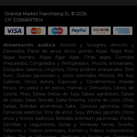
Oriental Market Franchising SL © 2026
CIF ESB66697814
Alimentación asiática
Aceites y Vinagres
,
Arroces y
Derivados
Papel de arroz
,
Arroz jazmín
,
Algas
Algas Nori
,
Algas Kombu
,
Algas Agar Agar
,
Otras algas
,
Comidas
Preparadas
,
Congelados y Refrigerados
,
Mochis artesanales
,
Dorayakis caseros
,
Lingotes
,
Otros postres artesanales
,
Dim
Sum
,
Dulces japoneses y otros orientales
Mochis
,
Kit Kat
,
Galletas
,
Otros dulces
,
Especias y Condimentos
Wasabi
fresco, en pasta y en polvo
,
Harinas y Derivados
,
Libros de
cocina
,
Miso
,
Salsas
Salsas de Soja
,
Salsas agridulces
,
Salsas
de ostras
,
Salsa Teriyaki
,
Salsa Sriracha
,
Leche de coco
,
Otras
Salsas
,
Bebidas alcohólicas
Sake
,
Cerveza japonesa
,
Otras
Cervezas asiáticas
,
Vino de arroz
,
Soju
,
Whisky japonés
,
Otros
vinos y licores asiáticos
,
Bebidas premium japonesas
,
Packs
,
Semillas y Legumbres
,
Setas y Verduras Secas
,
Snacks
,
Tallarines y Fideos orientales
,
Ramen y Fideos Instantáneos
Udon
,
Tés e Infusiones
,
Verduras y Frutas en Conserva
,