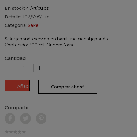
En stock:
4 Artículos
Detalle:
102,87€/litro
Categoría:
Sake
Sake
japonés servido en barril tradicional japonés.
Contenido: 300 ml. Origen: Nara.
Cantidad
remove
add
Añadir
Comprar ahora!
al
carrito
Compartir