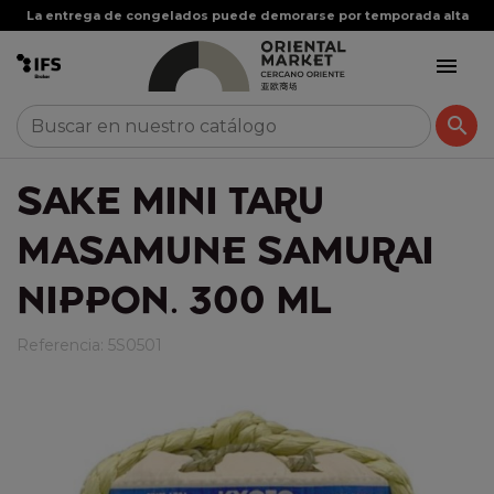
La entrega de congelados puede demorarse por temporada alta


SAKE MINI TARU
MASAMUNE SAMURAI
NIPPON. 300 ML
Referencia:
5S0501