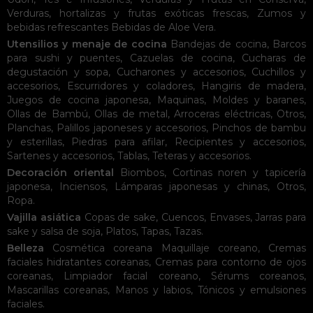
Verduras, hortalizas y frutas exóticas frescas
,
Zumos y
bebidas refrescantes
Bebidas de Aloe Vera
.
Utensilios y menaje de cocina
Bandejas de cocina
,
Barcos
para sushi y puentes
,
Cazuelas de cocina
,
Cucharas de
degustación y sopa
,
Cucharones y accesorios
,
Cuchillos y
accesorios
,
Escurridores y coladores
,
Hangiris de madera
,
Juegos de cocina japonesa
,
Maquinas
,
Moldes y baranes
,
Ollas de Bambú
,
Ollas de metal
,
Arroceras eléctricas
,
Otros
,
Planchas
,
Palillos japoneses y accesorios
,
Pinchos de bambu
y esterillas
,
Piedras para afilar
,
Recipientes y accesorios
,
Sartenes y accesorios
,
Tablas
,
Teteras y accesorios
.
Decoración oriental
Biombos
,
Cortinas noren y tapicería
japonesa
,
Inciensos
,
Lámparas japonesas y chinas
,
Otros
,
Ropa
.
Vajilla asiática
Copas de sake
,
Cuencos
,
Envases
,
Jarras para
sake y salsa de soja
,
Platos
,
Tapas
,
Tazas
.
Belleza
Cosmética coreana
Maquillaje coreano
,
Cremas
faciales hidratantes coreanas
,
Cremas para contorno de ojos
coreanas
,
Limpiador facial coreano
,
Sérums coreanos
,
Mascarillas coreanas
,
Manos y labios
,
Tónicos y emulsiones
faciales
.