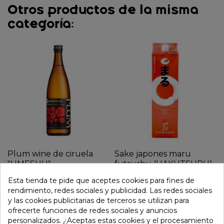
Otros productos de la misma
categoría:
Plum wine de ciruela
Sake japones maru
"UMESHU"
futsushu (HAKUTSURU)
(HAKUTSURU) 750ml
2lt (Alc.13,5%)
Esta tienda te pide que aceptes cookies para fines de
(Alc.12,5%)
rendimiento, redes sociales y publicidad. Las redes sociales
12,95 €
y las cookies publicitarias de terceros se utilizan para
12,66 €
ofrecerte funciones de redes sociales y anuncios
personalizados. ¿Aceptas estas cookies y el procesamiento