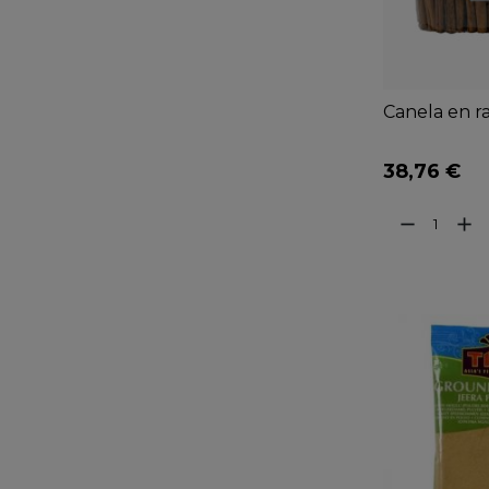
Canela en r
38,76 €
remove
add