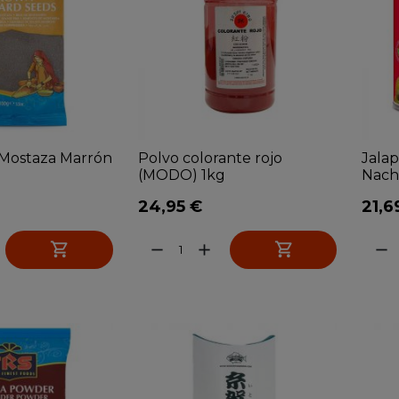
 Mostaza Marrón
Polvo colorante rojo
Jalap
(MODO) 1kg
Nacho
24,95 €
21,6


remove
add
remove