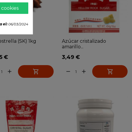
 cookies
a el:
06/03/2024
estrella (SK) 1kg
Azúcar cristalizado
amarillo...
5 €
3,49 €


add
remove
add