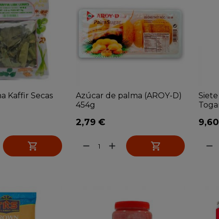
a Kaffir Secas
Azúcar de palma (AROY-D)
Siete
454g
Togar
2,79 €
9,60


remove
add
remove