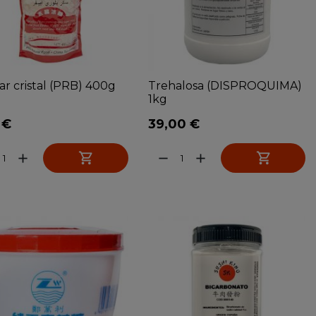
r cristal (PRB) 400g
Trehalosa (DISPROQUIMA)
1kg
 €
39,00 €


add
remove
add