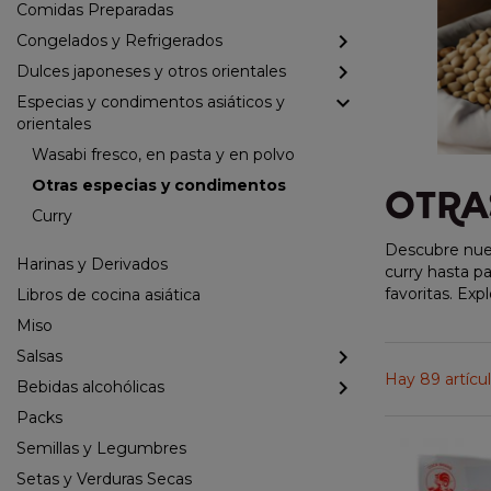
Comidas Preparadas
Congelados y Refrigerados
Dulces japoneses y otros orientales
Especias y condimentos asiáticos y
orientales
Wasabi fresco, en pasta y en polvo
Otras especias y condimentos
OTRA
Curry
Descubre nues
Harinas y Derivados
curry hasta p
favoritas. Exp
Libros de cocina asiática
Miso
Salsas
Hay 89 artícul
Bebidas alcohólicas
Packs
Semillas y Legumbres
Setas y Verduras Secas