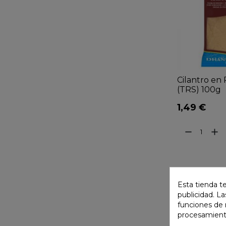
Cilantro en
(TRS) 100g
1,49 €
remove
add
Esta tienda t
publicidad. La
funciones de 
procesamient