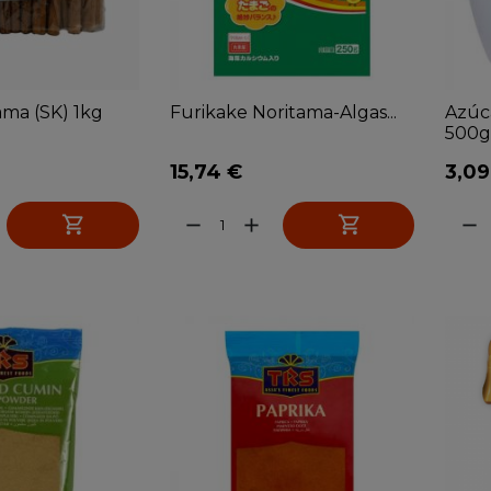
ama (SK) 1kg
Furikake Noritama-Algas...
Azúca
500g
15,74 €
3,09


remove
add
remove