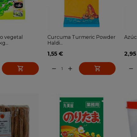
o vegetal
Curcuma Turmeric Powder
Azúca
g...
Haldi...
1,55 €
2,95


remove
add
remove