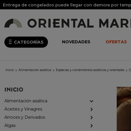
Entrega de congelados puede llegar con demora por temp
NOVEDADES
OFERTAS
CATEGORÍAS
Inicio
Alimentación asiática
Especias y condimentos asiáticos y orientales
O



INICIO
Alimentación asiática
Aceites y Vinagres
Arroces y Derivados
Algas