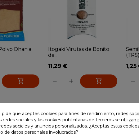
 Polvo Dhania
Itogaki Virutas de Bonito
Semi
de...
(TRS
11,29 €
1,25


remove
add
remove
e pide que aceptes cookies para fines de rendimiento, redes soci
s redes sociales y las cookies publicitarias de terceros se utilizan
redes sociales y anuncios personalizados. ¿Aceptas estas cookies
o de datos personales involucrados?