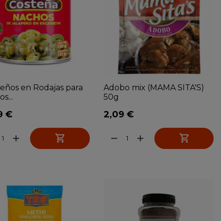
eños en Rodajas para
Adobo mix (MAMA SITA'S)
s...
50g
9 €
2,09 €


add
remove
add