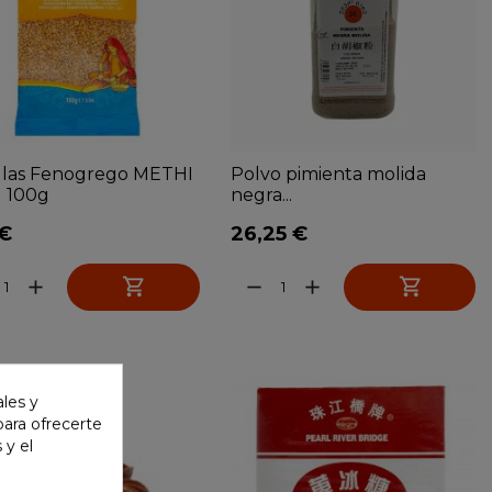
llas Fenogrego METHI
Polvo pimienta molida
) 100g
negra...
 €
26,25 €


add
remove
add
ales y
 para ofrecerte
 y el