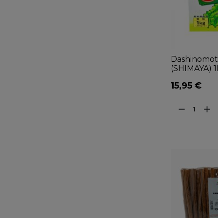
Dashinomot
(SHIMAYA) 1k
15,95 €
remove
add