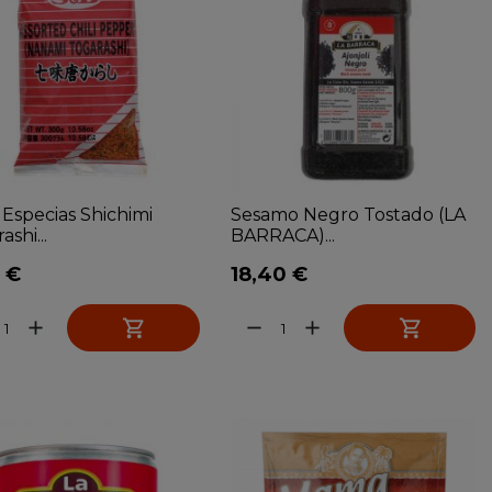
 Especias Shichimi
Sesamo Negro Tostado (LA
ashi...
BARRACA)...
 €
18,40 €


add
remove
add