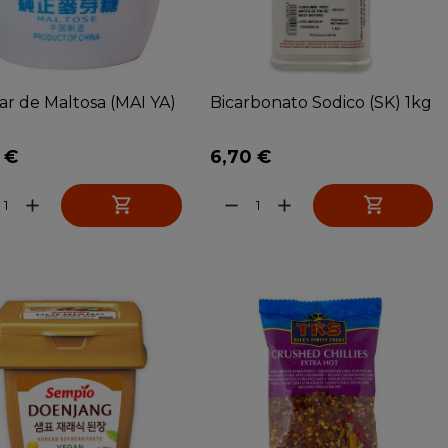
r de Maltosa (MAI YA)
Bicarbonato Sodico (SK) 1kg
 €
6,70 €


add
remove
add