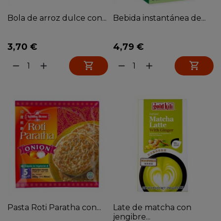
Bola de arroz dulce con...
Bebida instantánea de...
3,70 €
4,79 €


remove
add
remove
add
Pasta Roti Paratha con...
Late de matcha con
jengibre...