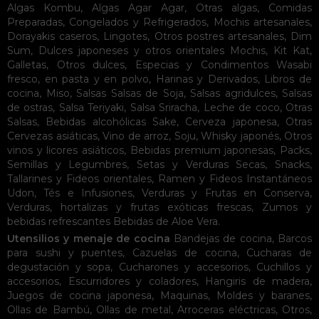
Algas Kombu
,
Algas Agar Agar
,
Otras algas
,
Comidas
Preparadas
,
Congelados y Refrigerados
,
Mochis artesanales
,
Dorayakis caseros
,
Lingotes
,
Otros postres artesanales
,
Dim
Sum
,
Dulces japoneses y otros orientales
Mochis
,
Kit Kat
,
Galletas
,
Otros dulces
,
Especias y Condimentos
Wasabi
fresco, en pasta y en polvo
,
Harinas y Derivados
,
Libros de
cocina
,
Miso
,
Salsas
Salsas de Soja
,
Salsas agridulces
,
Salsas
de ostras
,
Salsa Teriyaki
,
Salsa Sriracha
,
Leche de coco
,
Otras
Salsas
,
Bebidas alcohólicas
Sake
,
Cerveza japonesa
,
Otras
Cervezas asiáticas
,
Vino de arroz
,
Soju
,
Whisky japonés
,
Otros
vinos y licores asiáticos
,
Bebidas premium japonesas
,
Packs
,
Semillas y Legumbres
,
Setas y Verduras Secas
,
Snacks
,
Tallarines y Fideos orientales
,
Ramen y Fideos Instantáneos
Udon
,
Tés e Infusiones
,
Verduras y Frutas en Conserva
,
Verduras, hortalizas y frutas exóticas frescas
,
Zumos y
bebidas refrescantes
Bebidas de Aloe Vera
.
Utensilios y menaje de cocina
Bandejas de cocina
,
Barcos
para sushi y puentes
,
Cazuelas de cocina
,
Cucharas de
degustación y sopa
,
Cucharones y accesorios
,
Cuchillos y
accesorios
,
Escurridores y coladores
,
Hangiris de madera
,
Juegos de cocina japonesa
,
Maquinas
,
Moldes y baranes
,
Ollas de Bambú
,
Ollas de metal
,
Arroceras eléctricas
,
Otros
,