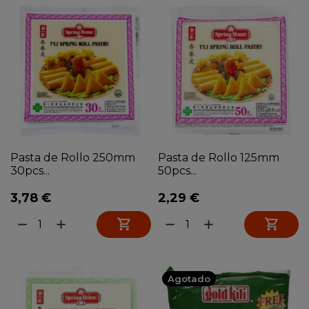
Pasta de Rollo 250mm
Pasta de Rollo 125mm
30pcs...
50pcs...
3,78 €
2,29 €


remove
add
remove
add
Agotado