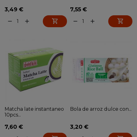
3,49 €
7,55 €


remove
add
remove
add
Matcha late instantaneo
Bola de arroz dulce con...
10pcs...
7,60 €
3,20 €