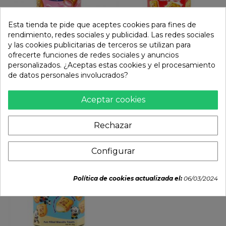
Esta tienda te pide que aceptes cookies para fines de
rendimiento, redes sociales y publicidad. Las redes sociales
y las cookies publicitarias de terceros se utilizan para
Galleta hello panda con...
Galleta hello panda con...
ofrecerte funciones de redes sociales y anuncios
personalizados. ¿Aceptas estas cookies y el procesamiento
de datos personales involucrados?
2,74 €
2,74 €


Aceptar cookies
Rechazar
Agotado
Configurar
Política de cookies actualizada el:
06/03/2024