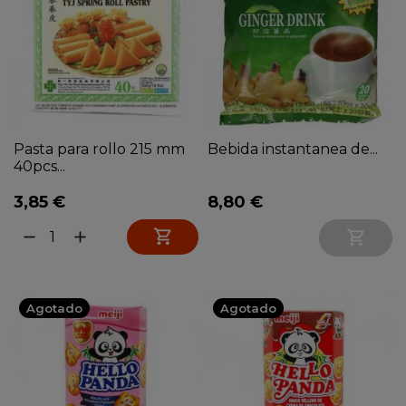
Pasta para rollo 215 mm
Bebida instantanea de...
40pcs...
3,85 €
8,80 €

remove
add

Agotado
Agotado