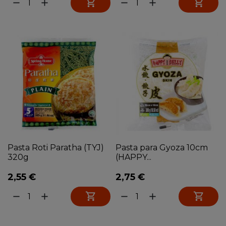


remove
add
remove
add
Pasta Roti Paratha (TYJ)
Pasta para Gyoza 10cm
320g
(HAPPY...
2,55 €
2,75 €


remove
add
remove
add