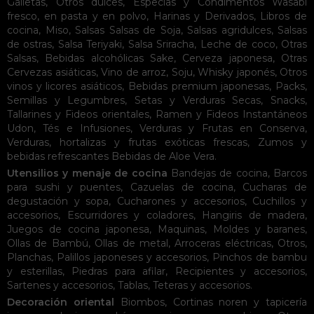
Galletas
,
Otros dulces
,
Especias y Condimentos
Wasabi
fresco, en pasta y en polvo
,
Harinas y Derivados
,
Libros de
cocina
,
Miso
,
Salsas
Salsas de Soja
,
Salsas agridulces
,
Salsas
de ostras
,
Salsa Teriyaki
,
Salsa Sriracha
,
Leche de coco
,
Otras
Salsas
,
Bebidas alcohólicas
Sake
,
Cerveza japonesa
,
Otras
Cervezas asiáticas
,
Vino de arroz
,
Soju
,
Whisky japonés
,
Otros
vinos y licores asiáticos
,
Bebidas premium japonesas
,
Packs
,
Semillas y Legumbres
,
Setas y Verduras Secas
,
Snacks
,
Tallarines y Fideos orientales
,
Ramen y Fideos Instantáneos
Udon
,
Tés e Infusiones
,
Verduras y Frutas en Conserva
,
Verduras, hortalizas y frutas exóticas frescas
,
Zumos y
bebidas refrescantes
Bebidas de Aloe Vera
.
Utensilios y menaje de cocina
Bandejas de cocina
,
Barcos
para sushi y puentes
,
Cazuelas de cocina
,
Cucharas de
degustación y sopa
,
Cucharones y accesorios
,
Cuchillos y
accesorios
,
Escurridores y coladores
,
Hangiris de madera
,
Juegos de cocina japonesa
,
Maquinas
,
Moldes y baranes
,
Ollas de Bambú
,
Ollas de metal
,
Arroceras eléctricas
,
Otros
,
Planchas
,
Palillos japoneses y accesorios
,
Pinchos de bambu
y esterillas
,
Piedras para afilar
,
Recipientes y accesorios
,
Sartenes y accesorios
,
Tablas
,
Teteras y accesorios
.
Decoración oriental
Biombos
,
Cortinas noren y tapicería