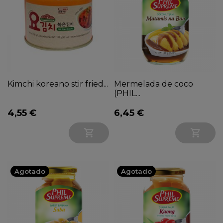
Kimchi koreano stir fried...
Mermelada de coco
(PHIL...
4,55 €
6,45 €


Agotado
Agotado