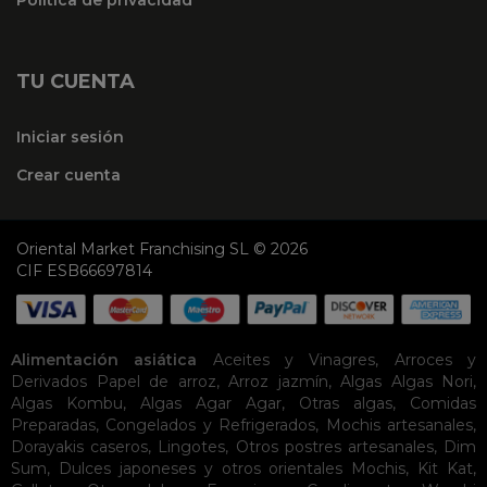
Política de privacidad
TU CUENTA
Iniciar sesión
Crear cuenta
Oriental Market Franchising SL © 2026
CIF ESB66697814
Alimentación asiática
Aceites y Vinagres
,
Arroces y
Derivados
Papel de arroz
,
Arroz jazmín
,
Algas
Algas Nori
,
Algas Kombu
,
Algas Agar Agar
,
Otras algas
,
Comidas
Preparadas
,
Congelados y Refrigerados
,
Mochis artesanales
,
Dorayakis caseros
,
Lingotes
,
Otros postres artesanales
,
Dim
Sum
,
Dulces japoneses y otros orientales
Mochis
,
Kit Kat
,