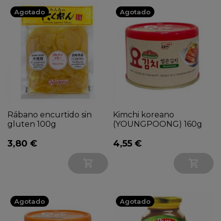
Agotado
Agotado
Rábano encurtido sin
Kimchi koreano
gluten 100g
(YOUNGPOONG) 160g
3,80 €
4,55 €


Agotado
Agotado