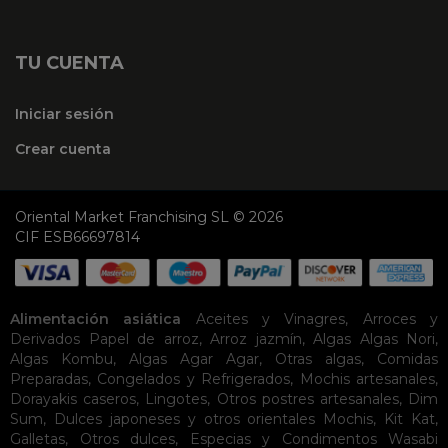
TU CUENTA
Iniciar sesión
Crear cuenta
Oriental Market Franchising SL © 2026
CIF ESB66697814
Alimentación asiática
Aceites y Vinagres
,
Arroces y
Derivados
Papel de arroz
,
Arroz jazmín
,
Algas
Algas Nori
,
Algas Kombu
,
Algas Agar Agar
,
Otras algas
,
Comidas
Preparadas
,
Congelados y Refrigerados
,
Mochis artesanales
,
Dorayakis caseros
,
Lingotes
,
Otros postres artesanales
,
Dim
Sum
,
Dulces japoneses y otros orientales
Mochis
,
Kit Kat
,
Galletas
,
Otros dulces
,
Especias y Condimentos
Wasabi