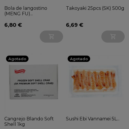
Bola de langostino
Takoyaki 25pcs (SK) 500g
(MENG FU)...
6,80 €
6,69 €


Agotado
Agotado
Cangrejo Blando Soft
Sushi Ebi Vannamei 5L...
Shell 1kg