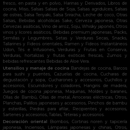
fresco, en pasta y en polvo
,
Harinas y Derivados
,
Libros de
cocina
,
Miso
,
Salsas
Salsas de Soja
,
Salsas agridulces
,
Salsas
de ostras
,
Salsa Teriyaki
,
Salsa Sriracha
,
Leche de coco
,
Otras
Salsas
,
Bebidas alcohólicas
Sake
,
Cerveza japonesa
,
Otras
Cervezas asiáticas
,
Vino de arroz
,
Soju
,
Whisky japonés
,
Otros
vinos y licores asiáticos
,
Bebidas premium japonesas
,
Packs
,
Semillas y Legumbres
,
Setas y Verduras Secas
,
Snacks
,
Tallarines y Fideos orientales
,
Ramen y Fideos Instantáneos
Udon
,
Tés e Infusiones
,
Verduras y Frutas en Conserva
,
Verduras, hortalizas y frutas exóticas frescas
,
Zumos y
bebidas refrescantes
Bebidas de Aloe Vera
.
Utensilios y menaje de cocina
Bandejas de cocina
,
Barcos
para sushi y puentes
,
Cazuelas de cocina
,
Cucharas de
degustación y sopa
,
Cucharones y accesorios
,
Cuchillos y
accesorios
,
Escurridores y coladores
,
Hangiris de madera
,
Juegos de cocina japonesa
,
Maquinas
,
Moldes y baranes
,
Ollas de Bambú
,
Ollas de metal
,
Arroceras eléctricas
,
Otros
,
Planchas
,
Palillos japoneses y accesorios
,
Pinchos de bambu
y esterillas
,
Piedras para afilar
,
Recipientes y accesorios
,
Sartenes y accesorios
,
Tablas
,
Teteras y accesorios
.
Decoración oriental
Biombos
,
Cortinas noren y tapicería
japonesa
,
Inciensos
,
Lámparas japonesas y chinas
,
Otros
,