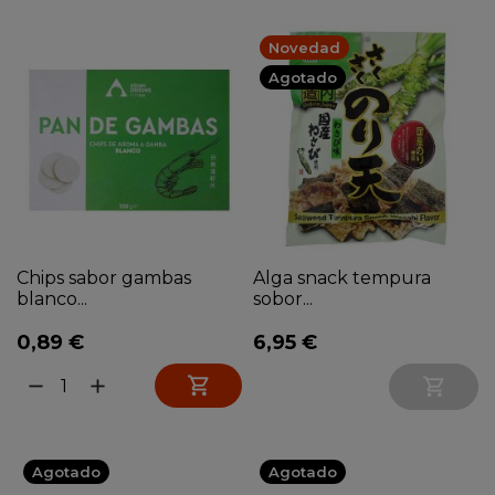
Novedad
Agotado
Chips sabor gambas
Alga snack tempura
blanco...
sobor...
0,89 €
6,95 €

remove
add

Agotado
Agotado