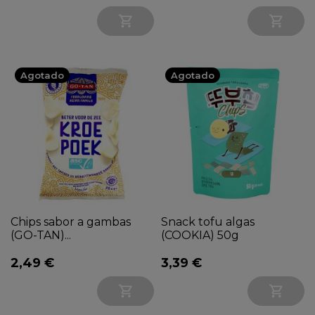


Agotado
Agotado
Chips sabor a gambas
Snack tofu algas
(GO-TAN)...
(COOKIA) 50g
2,49 €
3,39 €

