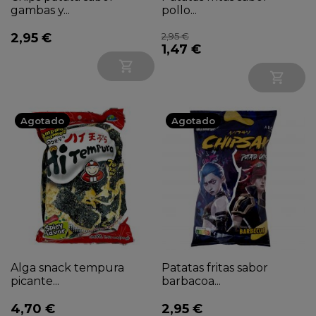
gambas y...
pollo...
2,95 €
2,95 €
1,47 €


Agotado
Agotado
Alga snack tempura
Patatas fritas sabor
picante...
barbacoa...
4,70 €
2,95 €