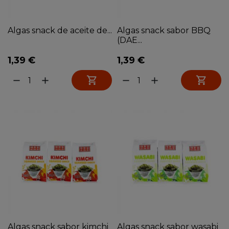
Algas snack de aceite de...
Algas snack sabor BBQ
(DAE...
1,39 €
1,39 €


remove
add
remove
add
Algas snack sabor kimchi
Algas snack sabor wasabi