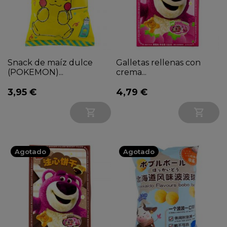
Snack de maíz dulce
Galletas rellenas con
(POKEMON)...
crema...
3,95 €
4,79 €


Agotado
Agotado