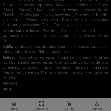
Juegos de cocina japonesa
,
Maquinas
,
Moldes y baranes
,
Ollas de Bambú
,
Ollas de metal
,
Arroceras eléctricas
,
Otros
,
Planchas
,
Palillos japoneses y accesorios
,
Pinchos de bambu
y esterillas
,
Piedras para afilar
,
Recipientes y accesorios
,
Sartenes y accesorios
,
Tablas
,
Teteras y accesorios
.
Decoración oriental
Biombos
,
Cortinas noren y tapicería
japonesa
,
Inciensos
,
Lámparas japonesas y chinas
,
Otros
,
Ropa
.
Vajilla asiática
Copas de sake
,
Cuencos
,
Envases
,
Jarras para
sake y salsa de soja
,
Platos
,
Tapas
,
Tazas
.
Belleza
Cosmética coreana
Maquillaje coreano
,
Cremas
faciales hidratantes coreanas
,
Cremas para contorno de ojos
coreanas
,
Limpiador facial coreano
,
Sérums coreanos
,
Mascarillas coreanas
,
Manos y labios
,
Tónicos y emulsiones
faciales
.
Recetas
Blog




Inicio
Categorías
Carrito
Cuenta