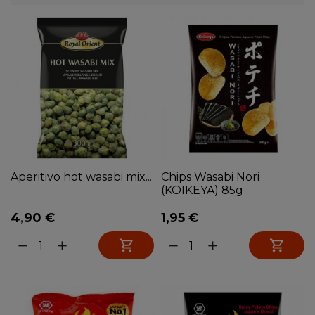
Aperitivo hot wasabi mix...
Chips Wasabi Nori
(KOIKEYA) 85g
4,90 €
1,95 €


remove
add
remove
add