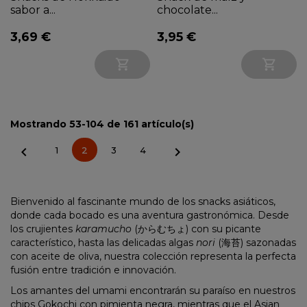
sabor a...
chocolate...
3,69 €
3,95 €


Mostrando 53-104 de 161 artículo(s)


1
2
3
4
Bienvenido al fascinante mundo de los snacks asiáticos,
donde cada bocado es una aventura gastronómica. Desde
los crujientes
karamucho
(からむちょ) con su picante
característico, hasta las delicadas algas
nori
(海苔) sazonadas
con aceite de oliva, nuestra colección representa la perfecta
fusión entre tradición e innovación.
Los amantes del umami encontrarán su paraíso en nuestros
chips Gokochi con pimienta negra, mientras que el Asian