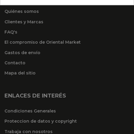
Quiénes somos
Clientes y Marcas
FAQ's
El compromiso de Oriental Market
Gastos de envío
Contacto
Mapa del sitio
ENLACES DE INTERÉS
Condiciones Generales
Proteccion de datos y copyright
Trabaja con nosotros