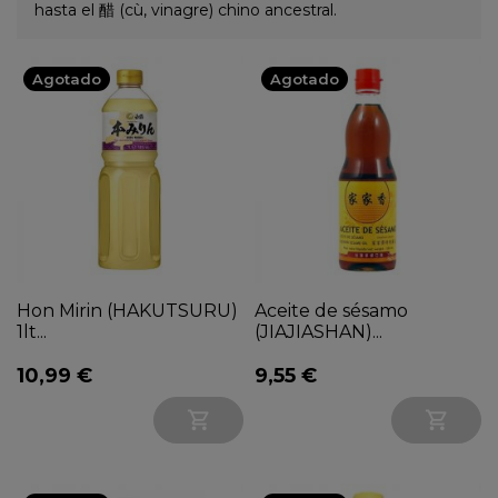
hasta el 醋 (cù, vinagre) chino ancestral.
Agotado
Agotado
Hon Mirin (HAKUTSURU)
Aceite de sésamo
1lt...
(JIAJIASHAN)...
10,99 €
9,55 €

