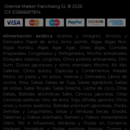
Oriental Market Franchising SL © 2026
CIF ESB66697814
Alimentación asiática
Aceites y Vinagres
,
Arroces y
Derivados
Papel de arroz
,
Arroz jazmín
,
Algas
Algas Nori
,
Algas Kombu
,
Algas Agar Agar
,
Otras algas
,
Comidas
Preparadas
,
Congelados y Refrigerados
,
Mochis artesanales
,
Dorayakis caseros
,
Lingotes
,
Otros postres artesanales
,
Dim
Sum
,
Dulces japoneses y otros orientales
Mochis
,
Kit Kat
,
Galletas
,
Otros dulces
,
Especias y Condimentos
Wasabi
fresco, en pasta y en polvo
,
Harinas y Derivados
,
Libros de
cocina
,
Miso
,
Salsas
Salsas de Soja
,
Salsas agridulces
,
Salsas
de ostras
,
Salsa Teriyaki
,
Salsa Sriracha
,
Leche de coco
,
Otras
Salsas
,
Bebidas alcohólicas
Sake
,
Cerveza japonesa
,
Otras
Cervezas asiáticas
,
Vino de arroz
,
Soju
,
Whisky japonés
,
Otros
vinos y licores asiáticos
,
Bebidas premium japonesas
,
Packs
,
Semillas y Legumbres
,
Setas y Verduras Secas
,
Snacks
,
Tallarines y Fideos orientales
,
Ramen y Fideos Instantáneos
Udon
,
Tés e Infusiones
,
Verduras y Frutas en Conserva
,
Verduras, hortalizas y frutas exóticas frescas
,
Zumos y