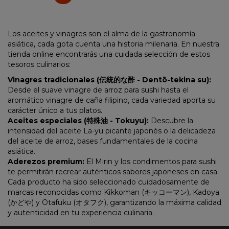
Los aceites y vinagres son el alma de la gastronomía
asiática, cada gota cuenta una historia milenaria. En nuestra
tienda online
encontrarás una cuidada selección de estos
tesoros culinarios:
Vinagres tradicionales (伝統的な酢 - Dentō-tekina su):
Desde el suave vinagre de arroz para sushi hasta el
aromático vinagre de caña filipino, cada variedad aporta su
carácter único a tus platos.
Aceites especiales (特殊油 - Tokuyu):
Descubre la
intensidad del aceite La-yu picante japonés o la delicadeza
del aceite de arroz, bases fundamentales de la cocina
asiática.
Aderezos premium:
El Mirin y los condimentos para sushi
te permitirán recrear auténticos sabores japoneses en casa.
Cada producto ha sido seleccionado cuidadosamente de
marcas reconocidas como Kikkoman (キッコーマン), Kadoya
(かどや) y Otafuku (オタフク), garantizando la máxima calidad
y autenticidad en tu experiencia culinaria.