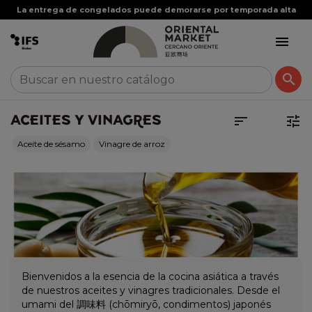
La entrega de congelados puede demorarse por temporada alta


ACEITES Y VINAGRES


Aceite de sésamo
Vinagre de arroz
Bienvenidos a la esencia de la cocina asiática a través
de nuestros aceites y vinagres tradicionales. Desde el
umami del 調味料 (chōmiryō, condimentos) japonés