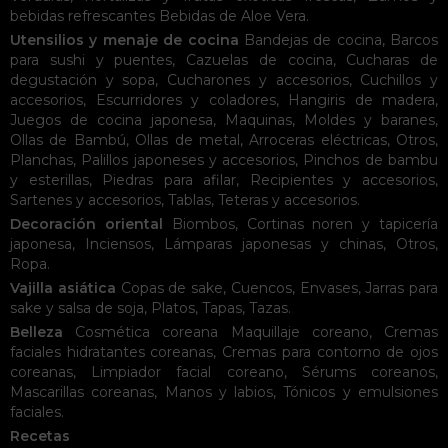
bebidas refrescantes
Bebidas de Aloe Vera
.
Utensilios y menaje de cocina
Bandejas de cocina
,
Barcos
para sushi y puentes
,
Cazuelas de cocina
,
Cucharas de
degustación y sopa
,
Cucharones y accesorios
,
Cuchillos y
accesorios
,
Escurridores y coladores
,
Hangiris de madera
,
Juegos de cocina japonesa
,
Maquinas
,
Moldes y baranes
,
Ollas de Bambú
,
Ollas de metal
,
Arroceras eléctricas
,
Otros
,
Planchas
,
Palillos japoneses y accesorios
,
Pinchos de bambu
y esterillas
,
Piedras para afilar
,
Recipientes y accesorios
,
Sartenes y accesorios
,
Tablas
,
Teteras y accesorios
.
Decoración oriental
Biombos
,
Cortinas noren y tapicería
japonesa
,
Inciensos
,
Lámparas japonesas y chinas
,
Otros
,
Ropa
.
Vajilla asiática
Copas de sake
,
Cuencos
,
Envases
,
Jarras para
sake y salsa de soja
,
Platos
,
Tapas
,
Tazas
.
Belleza
Cosmética coreana
Maquillaje coreano
,
Cremas
faciales hidratantes coreanas
,
Cremas para contorno de ojos
coreanas
,
Limpiador facial coreano
,
Sérums coreanos
,
Mascarillas coreanas
,
Manos y labios
,
Tónicos y emulsiones
faciales
.
Recetas