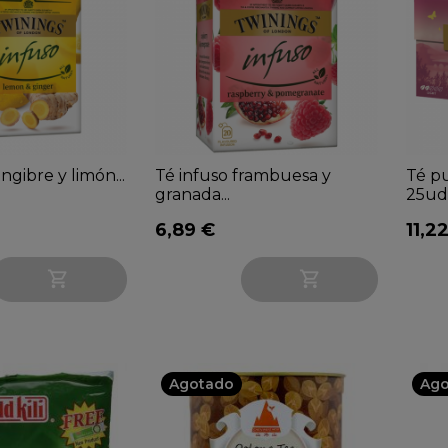
ngibre y limón...
Té infuso frambuesa y
Té p
granada...
25ud
6,89 €
11,2


Agotado
Ago