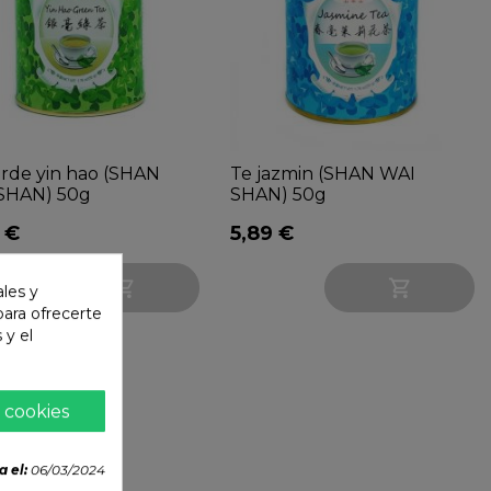
erde yin hao (SHAN
Te jazmin (SHAN WAI
SHAN) 50g
SHAN) 50g
 €
5,89 €


ales y
 para ofrecerte
 y el
 cookies
a el:
06/03/2024