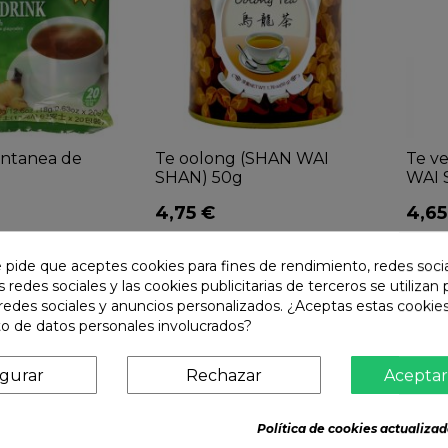
antanea de
Te oolong (SHAN WAI
Te v
SHAN) 50g
WAI 
4,75 €
4,65


e pide que aceptes cookies para fines de rendimiento, redes soci
s redes sociales y las cookies publicitarias de terceros se utilizan
redes sociales y anuncios personalizados. ¿Aceptas estas cookies
o de datos personales involucrados?
igurar
Rechazar
Aceptar
Política de cookies actualizad