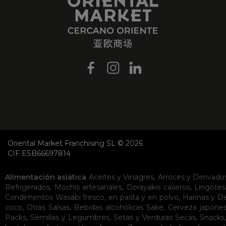
Oriental Market Franchising SL © 2026
CIF ESB66697814
Alimentación asiática
Aceites y Vinagres
,
Arroces y Derivado
Refrigerados
,
Mochis artesanales
,
Dorayakis caseros
,
Lingotes
Condimentos
Wasabi fresco, en pasta y en polvo
,
Harinas y D
coco
,
Otras Salsas
,
Bebidas alcohólicas
Sake
,
Cerveza japone
Packs
,
Semillas y Legumbres
,
Setas y Verduras Secas
,
Snacks