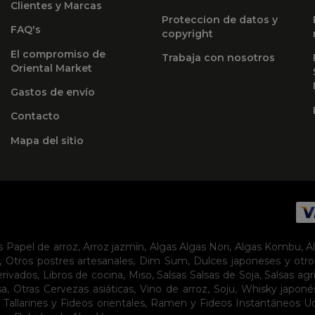
Clientes y Marcas
Proteccion de datos y
FAQ's
copyright
El compromiso de
Trabaja con nosotros
Oriental Market
Gastos de envío
Contacto
Mapa del sitio
s
Papel de arroz
,
Arroz jazmín
,
Algas
Algas Nori
,
Algas Kombu
,
A
,
Otros postres artesanales
,
Dim Sum
,
Dulces japoneses y otro
erivados
,
Libros de cocina
,
Miso
,
Salsas
Salsas de Soja
,
Salsas agr
sa
,
Otras Cervezas asiáticas
,
Vino de arroz
,
Soju
,
Whisky japoné
,
Tallarines y Fideos orientales
,
Ramen y Fideos Instantáneos
U