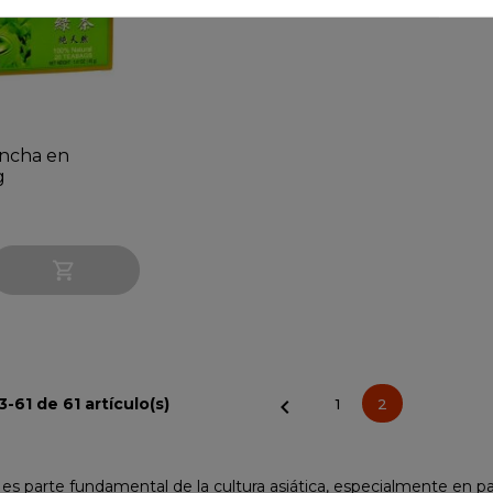
encha en
g

-61 de 61 artículo(s)

1
2
 té es parte fundamental de la cultura asiática, especialmente en