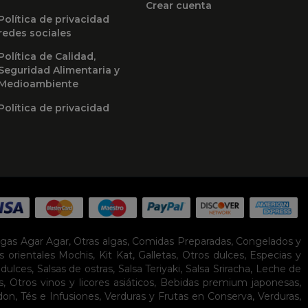
Crear cuenta
Política de privacidad
redes sociales
Política de Calidad,
Seguridad Alimentaria y
Medioambiente
Política de privacidad
lgas Agar Agar
,
Otras algas
,
Comidas Preparadas
,
Congelados y
s orientales
Mochis
,
Kit Kat
,
Galletas
,
Otros dulces
,
Especias y
idulces
,
Salsas de ostras
,
Salsa Teriyaki
,
Salsa Sriracha
,
Leche de
s
,
Otros vinos y licores asiáticos
,
Bebidas premium japonesas
,
don
,
Tés e Infusiones
,
Verduras y Frutas en Conserva
,
Verduras,