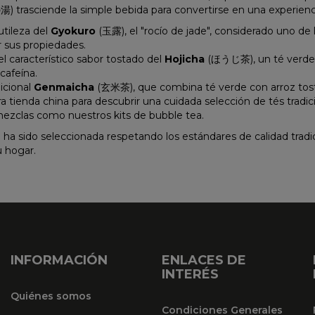
 trasciende la simple bebida para convertirse en una experiencia
utileza del
Gyokuro
(玉露), el "rocío de jade", considerado uno de
r sus propiedades.
l característico sabor tostado del
Hojicha
(ほうじ茶), un té verde 
cafeína.
icional
Genmaicha
(玄米茶), que combina té verde con arroz tosta
ra
tienda china
para descubrir una cuidada selección de tés trad
ezclas como nuestros kits de bubble tea.
 ha sido seleccionada respetando los estándares de calidad tradi
u hogar.
INFORMACIÓN
ENLACES DE
INTERÉS
Quiénes somos
Condiciones Generales