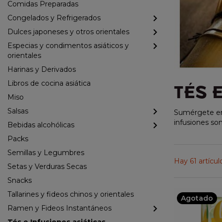
Comidas Preparadas
Congelados y Refrigerados
Dulces japoneses y otros orientales
Especias y condimentos asiáticos y
orientales
Harinas y Derivados
Libros de cocina asiática
TÉS 
Miso
Salsas
Sumérgete en 
infusiones son
Bebidas alcohólicas
Packs
Semillas y Legumbres
Hay 61 artícul
Setas y Verduras Secas
Snacks
Tallarines y fideos chinos y orientales
Agotado
Ramen y Fideos Instantáneos