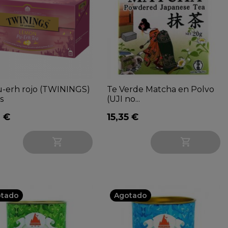
u-erh rojo (TWININGS)
Te Verde Matcha en Polvo
s
(UJI no...
2 €
15,35 €


tado
Agotado