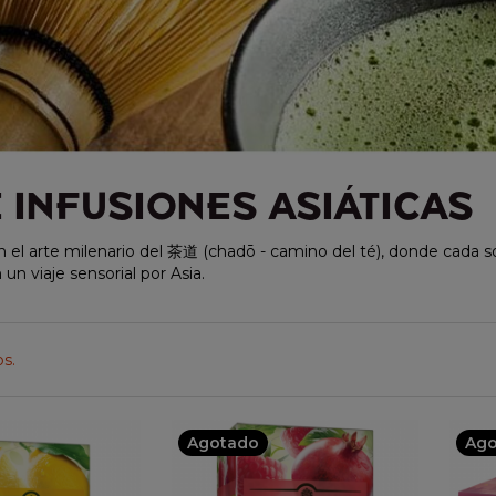
E INFUSIONES ASIÁTICAS
el arte milenario del 茶道 (chadō - camino del té), donde cada sor
 un viaje sensorial por Asia.
os.
Agotado
Ago