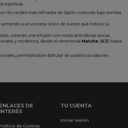
 espiritual.
 los tés verdes más refinados de Japón, cultivado bajo sombra
sometido a un proceso único de tueste que reduce su
do, creando una infusión con notas aromáticas únicas.
icionales y modernos, desde el ceremonial
Matcha
(抹茶) hasta
cionales, permitiéndote disfrutar de auténticos sabores
ENLACES DE
TU CUENTA
INTERÉS
Iniciar sesión
Política de Cookies