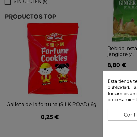
SIN GLUTEN
(5)
PRODUCTOS TOP
Bebida inst
jengibre y...
8,80 €
Esta tienda t
publicidad. La
funciones de 
procesamient
Galleta de la fortuna (SILK ROAD) 6g
Agotado
Conf
0,25 €