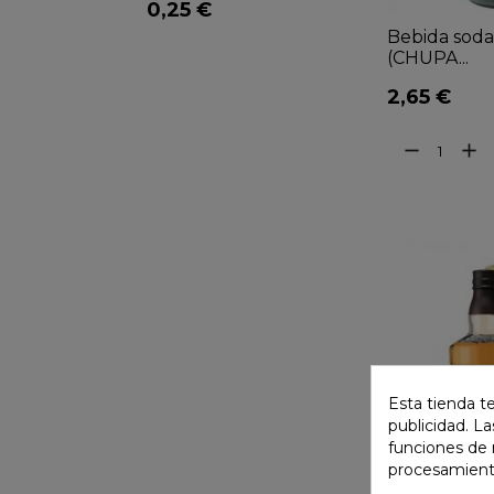
0,25 €
Bebida soda
(CHUPA...
2,65 €
remove
add
Esta tienda t
publicidad. La
funciones de 
procesamient