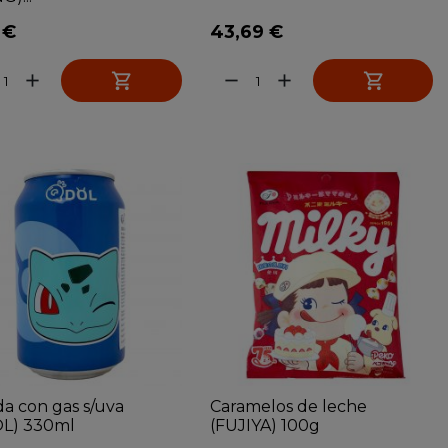
 €
43,69 €


add
remove
add
a con gas s/uva
Caramelos de leche
L) 330ml
(FUJIYA) 100g