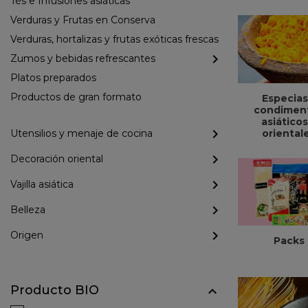
Tés e Infusiones asiáticas
Verduras y Frutas en Conserva
Verduras, hortalizas y frutas exóticas frescas
Zumos y bebidas refrescantes
Platos preparados
Productos de gran formato
Especias
condimen
asiáticos
oriental
Utensilios y menaje de cocina
Decoración oriental
Vajilla asiática
Belleza
Origen
Packs
Producto BIO
