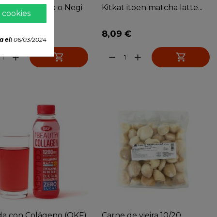
lleta Japonesa o Negi
Kitkat itoen matcha latte...
 cookies
 €
8,09 €
a el:
06/03/2024


add
remove
add
da con Colágeno (OKF)
Carne de vieira 10/20