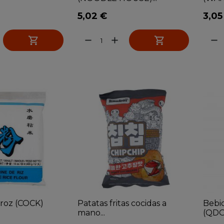
5,02 €
3,05


remove
add
remove
rroz (COCK)
Patatas fritas cocidas a
Bebid
mano...
(QDO