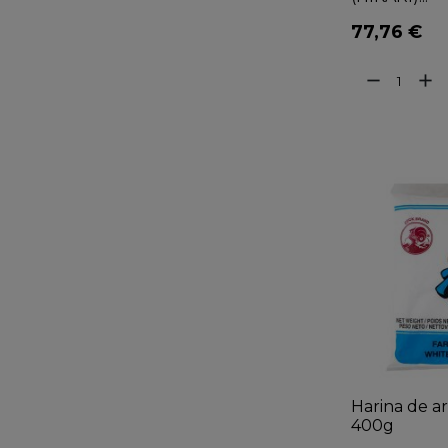
77,76 €
remove
add
Harina de a
400g