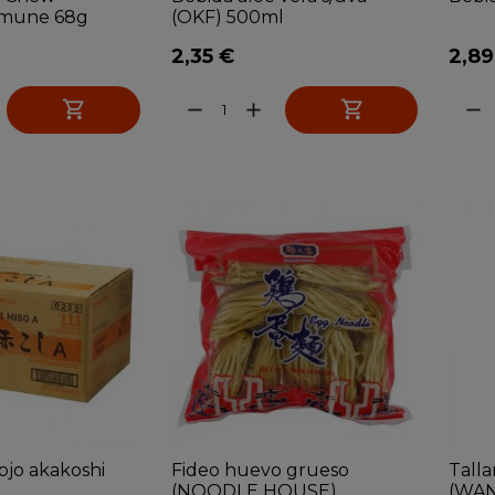
amune 68g
(OKF) 500ml
2,35 €
2,89


remove
add
remove
ojo akakoshi
Fideo huevo grueso
Talla
(NOODLE HOUSE)...
(WANG