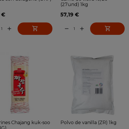
(27und) 1kg
 €
57,19 €


add
remove
add
rines Chajang kuk-soo
Polvo de vanilla (ZR) 1kg
)...