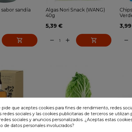
 sabor sandía
Algas Nori Snack (WANG)
Chips
40g
Verde
5,39 €
3,99


remove
add
remove
e pide que aceptes cookies para fines de rendimiento, redes soci
s redes sociales y las cookies publicitarias de terceros se utilizan
redes sociales y anuncios personalizados. ¿Aceptas estas cookies
o de datos personales involucrados?