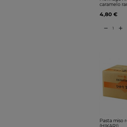
caramelo r
4,80 €
remove
add
Pasta miso r
(HIKARI)...