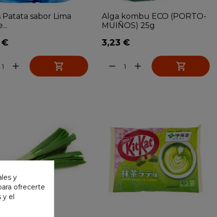
 Patata sabor Lima
Alga kombu ECO (PORTO-
...
MUIÑOS) 25g
 €
3,23 €


add
remove
add
ales y
 para ofrecerte
 y el