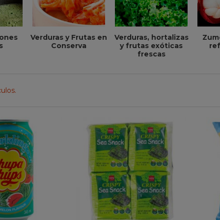
iones
Verduras y Frutas en
Verduras, hortalizas
Zumo
s
Conserva
y frutas exóticas
re
frescas
ulos.