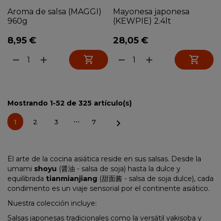
Aroma de salsa (MAGGI)
Mayonesa japonesa
960g
(KEWPIE) 2.4lt
8,95 €
28,05 €


remove
add
remove
add
Mostrando 1-52 de 325 artículo(s)
…

1
2
3
7
El arte de la cocina asiática reside en sus salsas. Desde la
umami
shoyu
(醤油 - salsa de soja) hasta la dulce y
equilibrada
tianmianjiang
(甜面酱 - salsa de soja dulce), cada
condimento es un viaje sensorial por el continente asiático.
Nuestra colección incluye:
Salsas japonesas tradicionales como la versátil yakisoba y