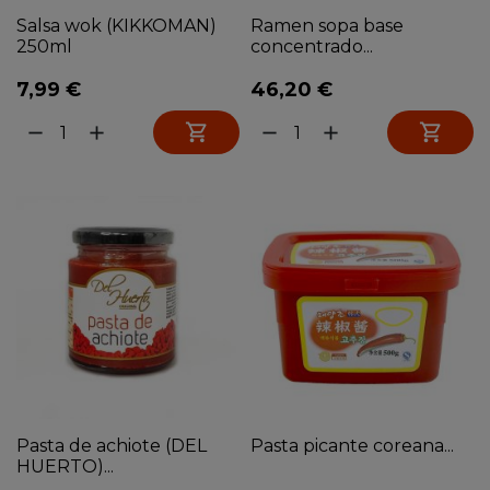
Salsa wok (KIKKOMAN)
Ramen sopa base
250ml
concentrado...
7,99 €
46,20 €


remove
add
remove
add
Pasta de achiote (DEL
Pasta picante coreana...
HUERTO)...