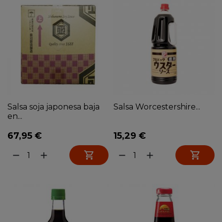
Salsa soja japonesa baja
Salsa Worcestershire...
en...
67,95 €
15,29 €


remove
add
remove
add