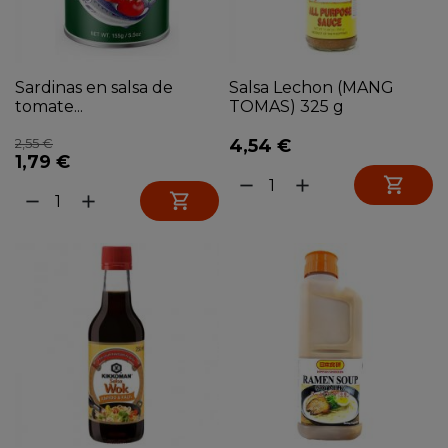
Sardinas en salsa de
Salsa Lechon (MANG
tomate...
TOMAS) 325 g
2,55 €
4,54 €
1,79 €

remove
add

remove
add