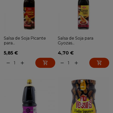
Salsa de Soja Picante
Salsa de Soja para
para...
Gyozas...
5,85 €
4,70 €


remove
add
remove
add