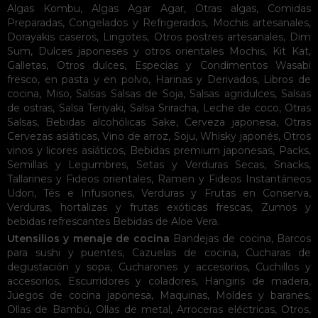
Algas Kombu
,
Algas Agar Agar
,
Otras algas
,
Comidas
Preparadas
,
Congelados y Refrigerados
,
Mochis artesanales
,
Dorayakis caseros
,
Lingotes
,
Otros postres artesanales
,
Dim
Sum
,
Dulces japoneses y otros orientales
Mochis
,
Kit Kat
,
Galletas
,
Otros dulces
,
Especias y Condimentos
Wasabi
fresco, en pasta y en polvo
,
Harinas y Derivados
,
Libros de
cocina
,
Miso
,
Salsas
Salsas de Soja
,
Salsas agridulces
,
Salsas
de ostras
,
Salsa Teriyaki
,
Salsa Sriracha
,
Leche de coco
,
Otras
Salsas
,
Bebidas alcohólicas
Sake
,
Cerveza japonesa
,
Otras
Cervezas asiáticas
,
Vino de arroz
,
Soju
,
Whisky japonés
,
Otros
vinos y licores asiáticos
,
Bebidas premium japonesas
,
Packs
,
Semillas y Legumbres
,
Setas y Verduras Secas
,
Snacks
,
Tallarines y Fideos orientales
,
Ramen y Fideos Instantáneos
Udon
,
Tés e Infusiones
,
Verduras y Frutas en Conserva
,
Verduras, hortalizas y frutas exóticas frescas
,
Zumos y
bebidas refrescantes
Bebidas de Aloe Vera
.
Utensilios y menaje de cocina
Bandejas de cocina
,
Barcos
para sushi y puentes
,
Cazuelas de cocina
,
Cucharas de
degustación y sopa
,
Cucharones y accesorios
,
Cuchillos y
accesorios
,
Escurridores y coladores
,
Hangiris de madera
,
Juegos de cocina japonesa
,
Maquinas
,
Moldes y baranes
,
Ollas de Bambú
,
Ollas de metal
,
Arroceras eléctricas
,
Otros
,