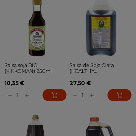
Salsa soja BIO
Salsa de Soja Clara
(KIKKOMAN) 250ml
(HEALTHY...
10,35 €
27,50 €


remove
add
remove
add