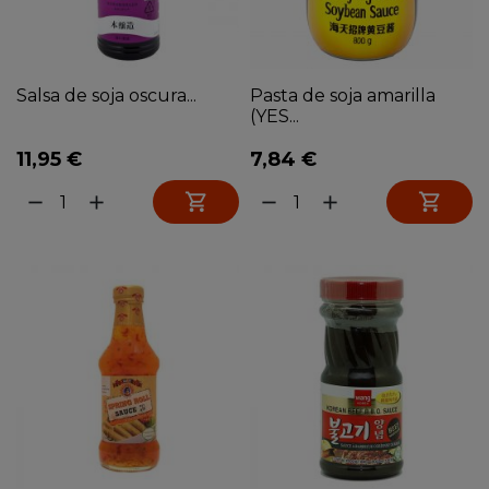
Salsa de soja oscura...
Pasta de soja amarilla
(YES...
11,95 €
7,84 €


remove
add
remove
add