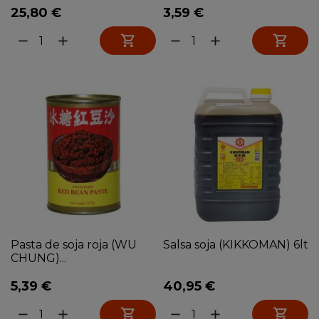
25,80 €
3,59 €


remove
add
remove
add
Pasta de soja roja (WU
Salsa soja (KIKKOMAN) 6lt
CHUNG)...
5,39 €
40,95 €


remove
add
remove
add