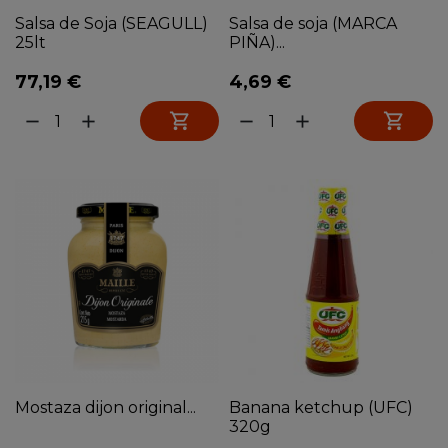
Salsa de Soja (SEAGULL)
Salsa de soja (MARCA
25lt
PIÑA)...
77,19 €
4,69 €


remove
add
remove
add
Mostaza dijon original...
Banana ketchup (UFC)
320g