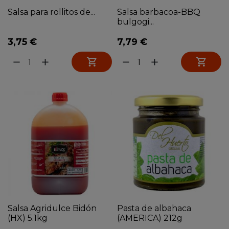
Salsa para rollitos de...
Salsa barbacoa-BBQ
bulgogi...
3,75 €
7,79 €


remove
add
remove
add
Salsa Agridulce Bidón
Pasta de albahaca
(HX) 5.1kg
(AMERICA) 212g