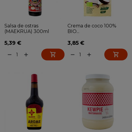
Salsa de ostras
Crema de coco 100%
(MAEKRUA) 300ml
BIO...
5,39 €
3,85 €


remove
add
remove
add