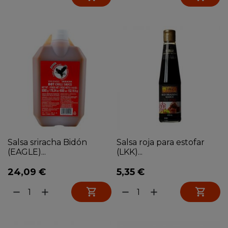
Salsa sriracha Bidón
Salsa roja para estofar
(EAGLE)...
(LKK)...
24,09 €
5,35 €


remove
add
remove
add