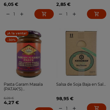
6,05 €
2,85 €


remove
add
remove
add
¡A la venta!
-30%
Pasta Garam Masala
Salsa de Soja Baja en Sal...
(PATAK'S)...
6,09 €
98,95 €
4,27 €

remove
add