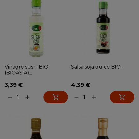
Vinagre sushi BIO
Salsa soja dulce BIO...
(BIOASIA)...
3,39 €
4,39 €


remove
add
remove
add