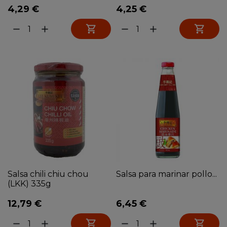
4,29 €
4,25 €


remove
add
remove
add
Salsa chili chiu chou
Salsa para marinar pollo...
(LKK) 335g
12,79 €
6,45 €


remove
add
remove
add