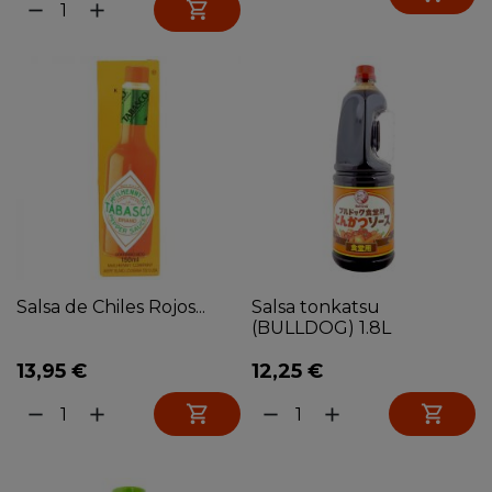

remove
add
Salsa de Chiles Rojos...
Salsa tonkatsu
(BULLDOG) 1.8L
13,95 €
12,25 €


remove
add
remove
add