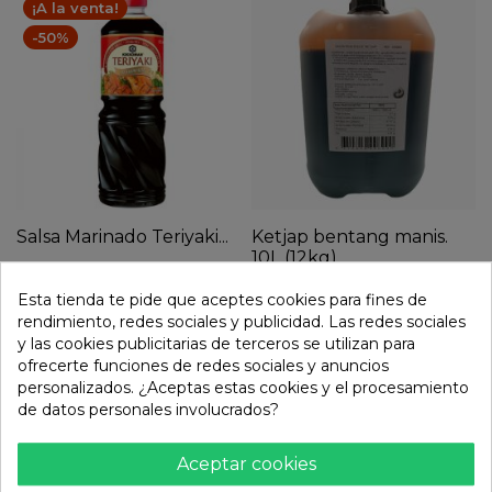
¡A la venta!
-50%
Salsa Marinado Teriyaki...
Ketjap bentang manis.
10L (12kg)
18,45 €
38,75 €
Esta tienda te pide que aceptes cookies para fines de
9,22 €
rendimiento, redes sociales y publicidad. Las redes sociales

remove
add
y las cookies publicitarias de terceros se utilizan para

remove
add
ofrecerte funciones de redes sociales y anuncios
personalizados. ¿Aceptas estas cookies y el procesamiento
de datos personales involucrados?
Aceptar cookies