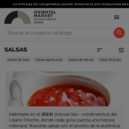


SALSAS


Salsas de Soja
Salsas agridulces
Salsas de ostras
Salsa Teriyaki
S
Adéntrate en el 调味料 (tiáowèi liào - condimentos) del
Lejano Oriente, donde cada gota cuenta una historia
milenaria. Nuestras salsas son el secreto de la auténtica