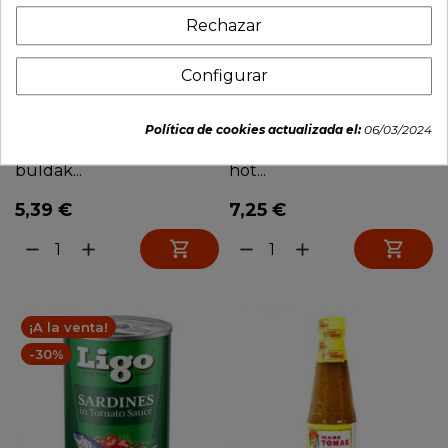
Rechazar
Configurar
Política de cookies actualizada el:
06/03/2024
Salsa extra picante
Pasta de curry medium
buldak...
hot...
5,39 €
7,25 €


remove
add
remove
add
¡A la venta!
-30%