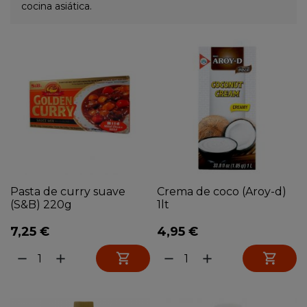
cocina asiática.
Pasta de curry suave
Crema de coco (Aroy-d)
(S&B) 220g
1lt
7,25 €
4,95 €


remove
add
remove
add