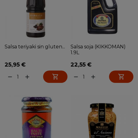
Salsa teriyaki sin gluten...
Salsa soja (KIKKOMAN)
1.9L
25,95 €
22,55 €


remove
add
remove
add