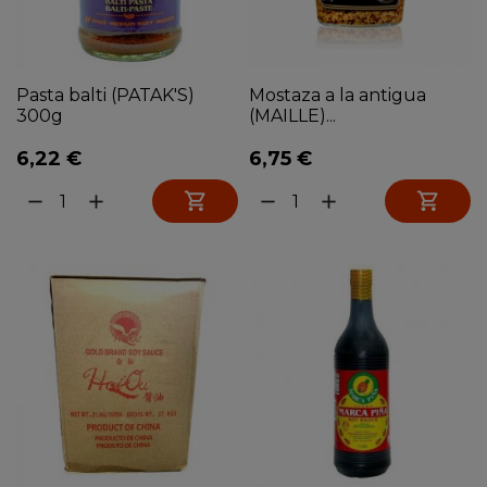
Pasta balti (PATAK'S)
Mostaza a la antigua
300g
(MAILLE)...
6,22 €
6,75 €


remove
add
remove
add