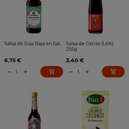
Salsa de Soja Baja en Sal...
Salsa de Ostras (LKK)
255g
6,75 €
3,40 €


remove
add
remove
add