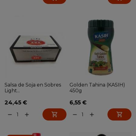
Salsa de Soja en Sobres
Golden Tahina (KASIH)
Light...
450g
24,45 €
6,55 €


remove
add
remove
add